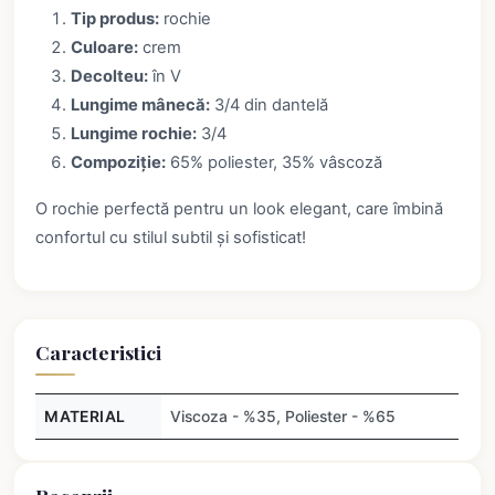
Tip produs:
rochie
Culoare:
crem
Decolteu:
în V
Lungime mânecă:
3/4 din dantelă
Lungime rochie:
3/4
Compoziție:
65% poliester, 35% vâscoză
O rochie perfectă pentru un look elegant, care îmbină
confortul cu stilul subtil și sofisticat!
Caracteristici
MATERIAL
Viscoza - %35, Poliester - %65