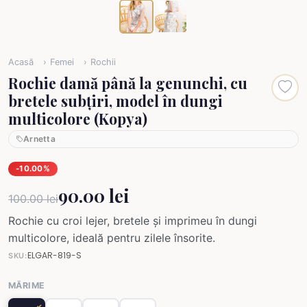
Acasă
Femei
Rochii
Rochie damă până la genunchi, cu
bretele subțiri, model în dungi
multicolore (Kopya)
Arnetta
-10.00%
90.00 lei
100.00 lei
Rochie cu croi lejer, bretele și imprimeu în dungi
multicolore, ideală pentru zilele însorite.
ELGAR-819-S
SKU:
MĂRIME