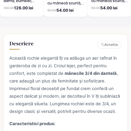
damă, bumbac,
cu mânecă scurtă,
cu mânecă scurtă,
mânecă scurtă-
până la genunchi,
până la genunchi,
126.00 lei
54.00 lei
140.00
60.00
culoare verde
imprimeu ,,Sleep'',
54.00 lei
60.00
imprimeu Sweet,
roz
portocaliu
Descriere
Arnetta
Această rochie elegantă îți va adăuga un aer rafinat în
garderoba de zi cu zi. Croiul lejer, perfect pentru
confort, este completat de
mânecile 3/4 din dantelă
,
care adaugă un plus de feminitate și sofisticare.
Imprimeul floral deosebit pe fundal crem conferă un
aspect delicat și modern, iar decolteul în V îți subliniază
cu eleganță silueta. Lungimea rochiei este de 3/4, un
design clasic și versatil, potrivit pentru diverse ocazii.
Caracteristici produs: