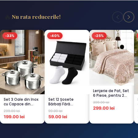
🔥
Nu rata reducerile!
-33%
-40%
-25%
Lenjerie de Pat, Set
6 Piese, pentru 2
Set 3 Oale din Inox
Set 12 Șosete
persoana, CAPUCI...
399.00 lei
cu Capace din
Bărbați Fără
299.00 lei
Sticlă
Cusături – 6 Albe +
299.00 lei
99.00 lei
Termorezistent...
6 Negre...
199.00 lei
59.00 lei