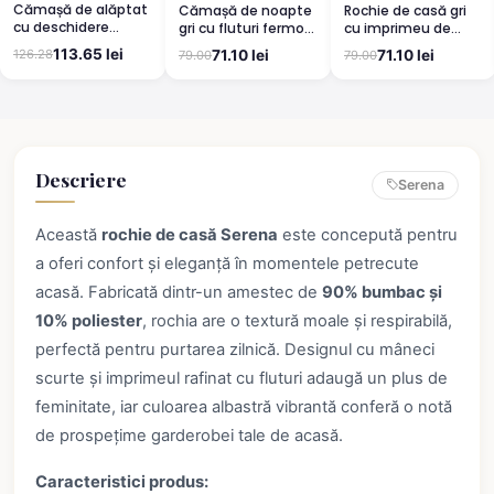
Cămașă de alăptat
Rochie de casă gri
Cămașă de noapte
cu deschidere
cu imprimeu de
gri cu fluturi fermoar
laterală, culoare
Paște, bumbac,
si maneca scurta
113.65 lei
71.10 lei
71.10 lei
126.28
79.00
79.00
albastru
mânecă scurtă
Descriere
Serena
Această
rochie de casă Serena
este concepută pentru
a oferi confort și eleganță în momentele petrecute
acasă. Fabricată dintr-un amestec de
90% bumbac și
10% poliester
, rochia are o textură moale și respirabilă,
perfectă pentru purtarea zilnică. Designul cu mâneci
scurte și imprimeul rafinat cu fluturi adaugă un plus de
feminitate, iar culoarea albastră vibrantă conferă o notă
de prospețime garderobei tale de acasă.
Caracteristici produs: