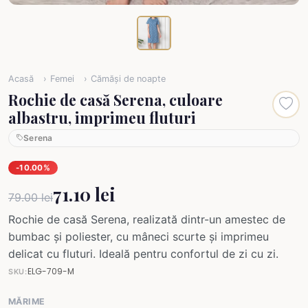
Acasă
Femei
Cămăși de noapte
Rochie de casă Serena, culoare
albastru, imprimeu fluturi
Serena
-10.00%
71.10 lei
79.00 lei
Rochie de casă Serena, realizată dintr-un amestec de
bumbac și poliester, cu mâneci scurte și imprimeu
delicat cu fluturi. Ideală pentru confortul de zi cu zi.
ELG-709-M
SKU:
MĂRIME