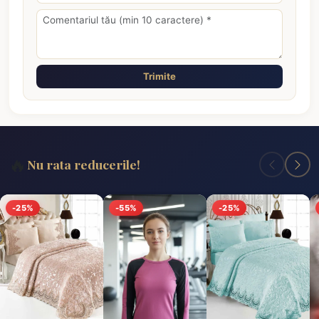
Trimite
🔥
Nu rata reducerile!
-25%
-55%
-25%