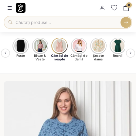
0
uri si
Fuste
Bluze &
Cămăși de
Cămăși de
Șosete
Rochii
Hala
upe
Veste
noapte
damă
dama