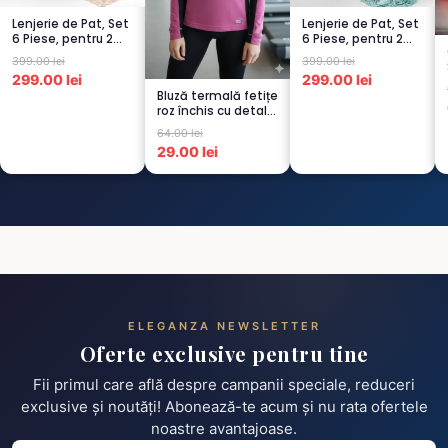
Lenjerie de Pat, Set
Lenjerie de Pat, Set
6 Piese, pentru 2
6 Piese, pentru 2
persoana, CAPUCI...
persoana,
399.00 lei
399.00 lei
TURCOA...
299.00 lei
299.00 lei
Bluză termală fetițe
roz închis cu detalii
negre, cu pu...
64.00 lei
29.00 lei
ELEGANZA NEWSLETTER
Oferte exclusive pentru tine
Fii primul care află despre campanii speciale, reduceri
exclusive și noutăți! Abonează-te acum și nu rata ofertele
noastre avantajoase.