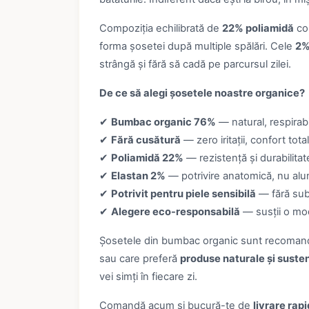
Compoziția echilibrată de
22% poliamidă
con
forma șosetei după multiple spălări. Cele
2%
strângă și fără să cadă pe parcursul zilei.
De ce să alegi șosetele noastre organice?
✔
Bumbac organic 76%
— natural, respirabi
✔
Fără cusătură
— zero iritații, confort total
✔
Poliamidă 22%
— rezistență și durabilita
✔
Elastan 2%
— potrivire anatomică, nu al
✔
Potrivit pentru piele sensibilă
— fără sub
✔
Alegere eco-responsabilă
— susții o mo
Șosetele din bumbac organic sunt recomanda
sau care preferă
produse naturale și suste
vei simți în fiecare zi.
Comandă acum și bucură-te de
livrare rap