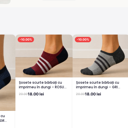
-10.00%
-10.00%
Șosete scurte bărbați cu
Șosete scurte bărbați cu
imprimeu în dungi – ROSU
imprimeu în dungi – GRI
dungi ALBE
dungi GRI
18.00 lei
18.00 lei
20.00
20.00
 cu
BLM