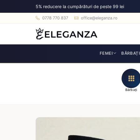
5% reducere la cumpărături de peste 99 lei
0778 770 837
office@eleganza.ro
FEMEI
BĂRBAȚ
Bărbați