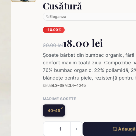
Cusătură
Eleganza
-10.00%
18.00 lei
20.00 lei
Șosete bărbat din bumbac organic, fără 
confort maxim toată ziua. Compoziție nat
76% bumbac organic, 22% poliamidă, 2
blândețe pentru piele, rezistență pentru 
ELG-SBMDL4-4045
SKU:
MĂRIME SOSETE
40-45
Adaugă 