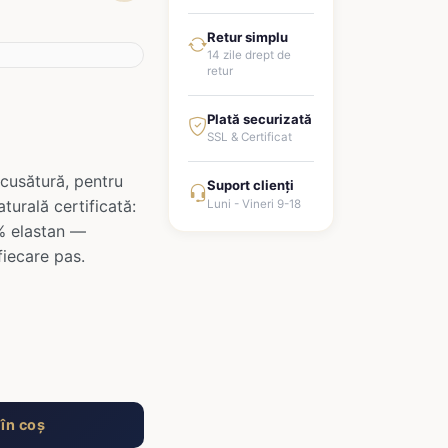
Retur simplu
14 zile drept de
retur
Plată securizată
SSL & Certificat
cusătură, pentru
Suport clienți
urală certificată:
Luni - Vineri 9-18
% elastan —
fiecare pas.
în coș