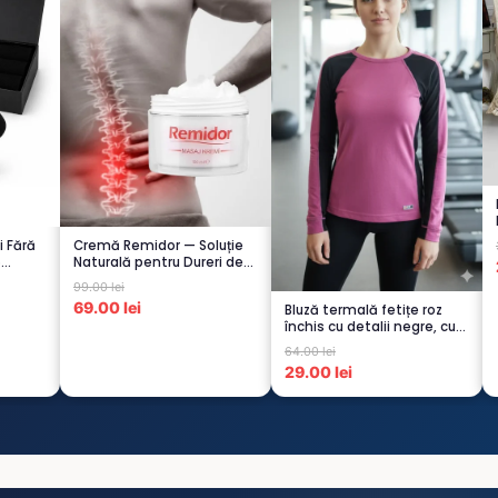
i Fără
Cremă Remidor — Soluție
6
Naturală pentru Dureri de
Spate...
99.00 lei
69.00 lei
Bluză termală fetițe roz
închis cu detalii negre, cu
pu...
64.00 lei
29.00 lei