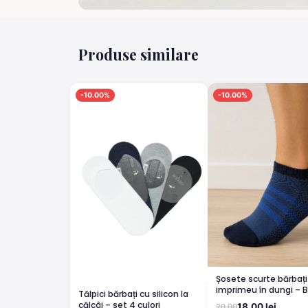
Produse similare
-10.00%
-10.00%
Șosete scurte bărbați
imprimeu în dungi – 
Tălpici bărbați cu silicon la
dungi ALBST
călcâi – set 4 culori
18.00 lei
20.00