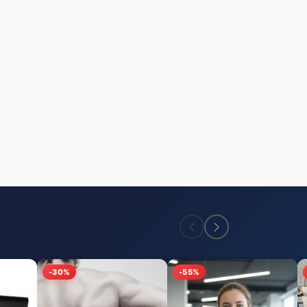
-30%
-55%