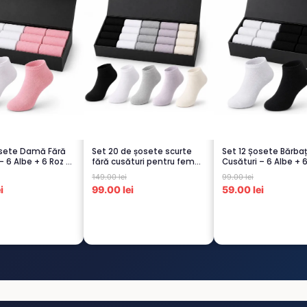
osete Damă Fără
Set 20 de șosete scurte
Set 12 Șosete Bărbaț
– 6 Albe + 6 Roz –
fără cusături pentru femei
Cusături – 6 Albe + 
– 5...
Negre...
149.00 lei
99.00 lei
i
99.00 lei
59.00 lei