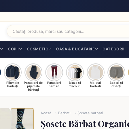
I
COPII
COSMETIC
CASA & BUCATARIE
CATEGORII
Pijamale
Pantaloni de
Pantaloni
Bluze si
Maiouri
Boxeri și
bărbați
pijamale
barbati
Tricouri
barbati
Chiloți
bărbați
Acasă
Bărbați
Șosete barbati
Șosete Bărbat Organi