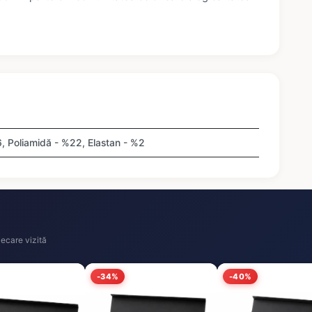
 Poliamidă - %22, Elastan - %2
ecare vizită
-34%
-40%