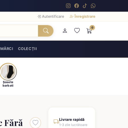
Autentificare
Înregistrare
0
MĂRCI
COLECȚII
Șosete
barbati
c Fără
Livrare rapidă
1-3 zile lucrătoare