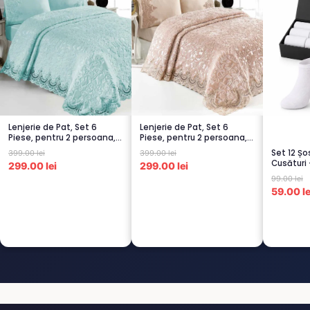
Lenjerie de Pat, Set 6
Lenjerie de Pat, Set 6
Piese, pentru 2 persoana,
Piese, pentru 2 persoana,
TURCOA...
CAPUCI...
Set 12 Ș
399.00 lei
399.00 lei
Cusături 
299.00 lei
299.00 lei
Scu...
99.00 lei
59.00 le