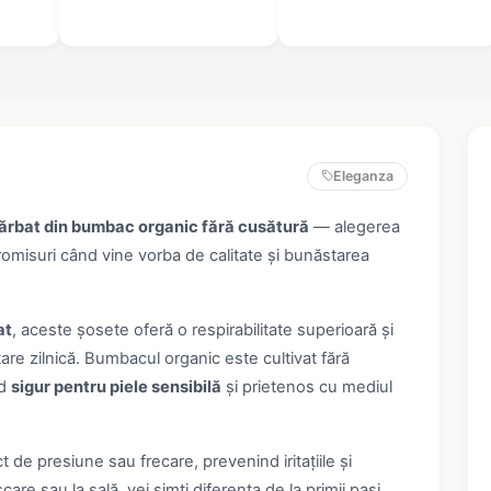
Eleganza
ărbat din bumbac organic fără cusătură
— alegerea
romisuri când vine vorba de calitate și bunăstarea
at
, aceste șosete oferă o respirabilitate superioară și
are zilnică. Bumbacul organic este cultivat fără
nd
sigur pentru piele sensibilă
și prietenos cu mediul
 de presiune sau frecare, prevenind iritațiile și
șcare sau la sală, vei simți diferența de la primii pași.