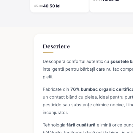
40.50 lei
45.00
Descriere
Descoperă confortul autentic cu
șosetele b
inteligentă pentru bărbații care nu fac comp
pielii.
Fabricate din
76% bumbac organic certific
un contact blând cu pielea, ideal pentru purt
pesticide sau substanțe chimice nocive, fii
înconjurător.
Tehnologia
fără cusătură
elimină orice punct
bătăturile. Indiferent dacă ești la birou, în mi