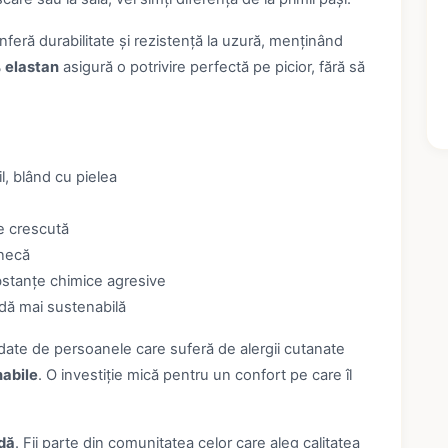
feră durabilitate și rezistență la uzură, menținând
 elastan
asigură o potrivire perfectă pe picior, fără să
l, blând cu pielea
te crescută
unecă
stanțe chimice agresive
dă mai sustenabilă
te de persoanele care suferă de alergii cutanate
nabile
. O investiție mică pentru un confort pe care îl
idă
. Fii parte din comunitatea celor care aleg calitatea