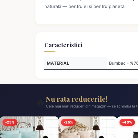
naturală — pentru ei și pentru planetă.
Caracteristici
MATERIAL
Bumbac - %76,
Nu rata reducerile!
🔥
Cele mai mari reduceri din magazin — se schimbă la fi
-25%
-25%
-40%