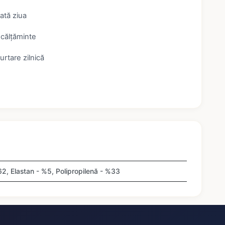
ată ziua
ncălțăminte
urtare zilnică
2, Elastan - %5, Polipropilenă - %33