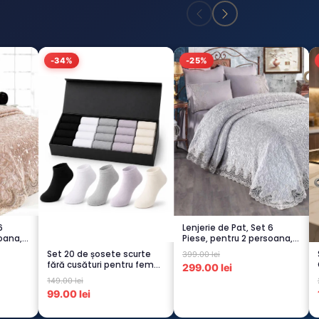
-34%
-25%
6
Lenjerie de Pat, Set 6
oana,
Piese, pentru 2 persoana,
GRI -1...
Set 20 de șosete scurte
399.00 lei
fără cusături pentru femei
299.00 lei
– 5...
149.00 lei
99.00 lei