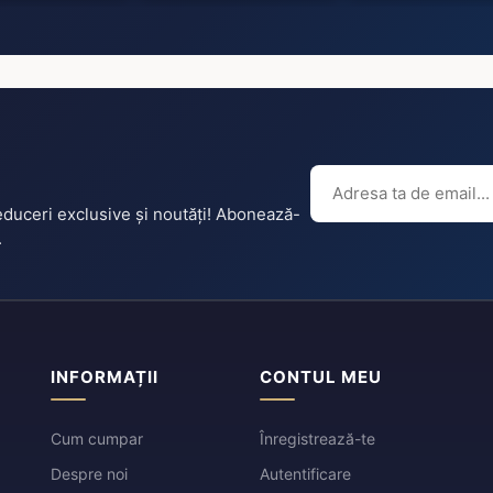
reduceri exclusive și noutăți! Abonează-
.
INFORMAȚII
CONTUL MEU
Cum cumpar
Înregistrează-te
Despre noi
Autentificare