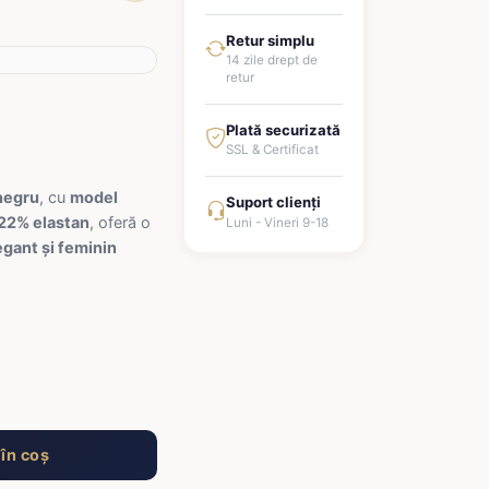
Retur simplu
14 zile drept de
retur
Plată securizată
SSL & Certificat
negru
, cu
model
Suport clienți
 22% elastan
, oferă o
Luni - Vineri 9-18
egant și feminin
în coș