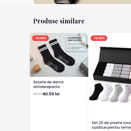
Produse similare
-10.00%
-10.00%
Sosete de dama
antiderapante
40.50 lei
45.00
Set 20 de șosete scur
cusături pentru femei