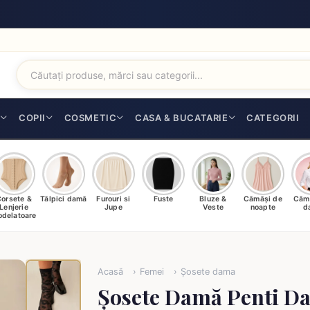
I
COPII
COSMETIC
CASA & BUCATARIE
CATEGORII
orsete &
Tălpici damă
Furouri si
Fuste
Bluze &
Cămăși de
Căm
Lenjerie
Jupe
Veste
noapte
d
delatoare
Acasă
Femei
Șosete dama
Șosete Damă Penti Da