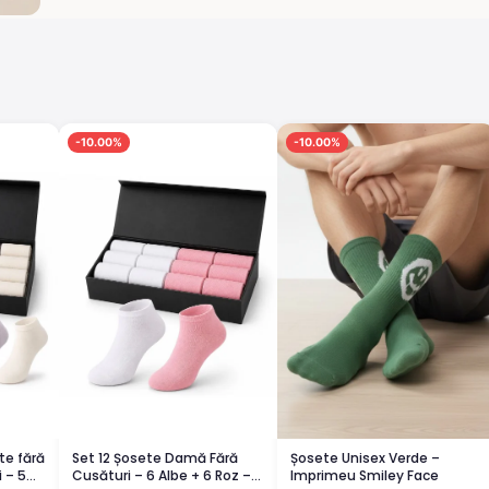
-10.00%
-10.00%
te fără
Set 12 Șosete Damă Fără
Șosete Unisex Verde –
 – 5
Cusături – 6 Albe + 6 Roz –
Imprimeu Smiley Face