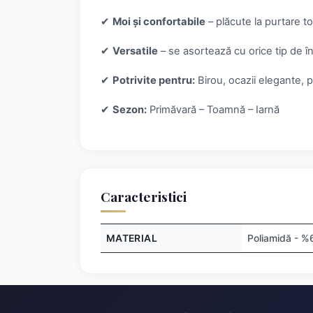
✔
Moi și confortabile
– plăcute la purtare to
✔
Versatile
– se asortează cu orice tip de î
✔
Potrivite pentru:
Birou, ocazii elegante, p
✔
Sezon:
Primăvară – Toamnă – Iarnă
Caracteristici
MATERIAL
Poliamidă - %6