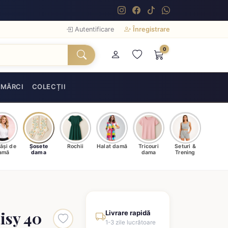
Autentificare
Înregistrare
0
MĂRCI
COLECȚII
ăși de
Șosete
Rochii
Halat damă
Tricouri
Seturi &
amă
dama
dama
Trening
isy 40
Livrare rapidă
1-3 zile lucrătoare