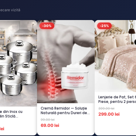
ecare vizită
-30%
-25%
Lenjerie de Pat, Set 
Piese, pentru 2 pers
CAPUCI...
Cremă Remidor — Soluție
399.00 lei
e din Inox cu
Naturală pentru Dureri de
299.00 lei
in Sticlă
Spate...
99.00 lei
istent...
69.00 lei
ei