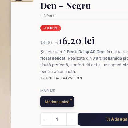
Den – Negru
Penti
-10.00%
16.20 lei
18.00 lei
Șosete damă
Penti Daisy 40 Den
, în culoare
floral delicat
. Realizate din
78% poliamidă și
ținută perfectă, confort ridicat și un aspect
el
pentru orice ținută.
PNTDM-DAISY40DEN
SKU:
MĂRIME
Mărime unică
Adaugă 