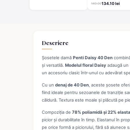
culori asortate
134.10 lei
149.00
Descriere
Șosetele damă
Penti Daisy 40 Den
combină 
și versatilă.
Modelul floral Daisy
adaugă un de
un accesoriu clasic într-unul cu adevărat spe
Cu un
denaj de 40 Den
, aceste șosete oferă
fiind ideale pentru sezoanele de tranziție sau
căldură. Textura este moale și plăcută pe pi
Compoziția de
78% poliamidă și 22% elast
picior și durabilitate în timp. Elastanul în p
pe orice formă a piciorului, fără să alunece