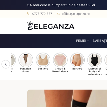
5% reducere la cumpărături de peste 99 lei
0778 770 837
office@eleganza.ro
FEMEI
BĂRBAȚ
Dresuri
Pantaloni
Bustiere
Chiloți &
Burtieră
Maiouri si
C
dama
dama
Boxeri dama
Body-uri
modelatoare
mo