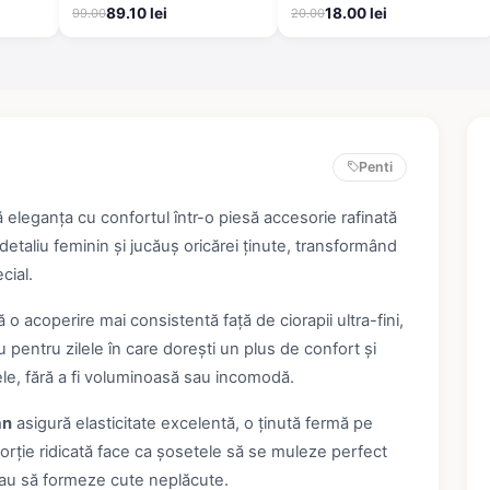
Scurte
89.10 lei
18.00 lei
99.00
20.00
Penti
eleganța cu confortul într-o piesă accesorie rafinată
taliu feminin și jucăuș oricărei ținute, transformând
cial.
 o acoperire mai consistentă față de ciorapii ultra-fini,
 pentru zilele în care dorești un plus de confort și
ele, fără a fi voluminoasă sau incomodă.
an
asigură elasticitate excelentă, o ținută fermă pe
roporție ridicată face ca șosetele să se muleze perfect
 sau să formeze cute neplăcute.