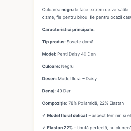
Culoarea
negru
le face extrem de versatile, 
cizme, fie pentru birou, fie pentru ocazii ca
Caracteristici principale:
Tip produs:
Șosete damă
Model:
Penti Daisy 40 Den
Culoare:
Negru
Desen:
Model floral – Daisy
Denaj:
40 Den
Compoziție:
78% Poliamidă, 22% Elastan
✔
Model floral delicat
– aspect feminin și e
✔
Elastan 22%
– ținută perfectă, nu alunec