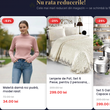
Nu rata reducerile!
🔥
Cele mai mari reduceri din magazin — se schimbă la fi
-53%
-25%
-25%
Lenjerie de Pat, Set 6
Piese, pentru 2 persoana,
CREM-4...
Maletă damă roz pudră,
399.00 lei
Set 5 Oal
model raiat
299.00 lei
Capace d
72.00 lei
Termorez
399.00 lei
34.00 lei
299.00 l