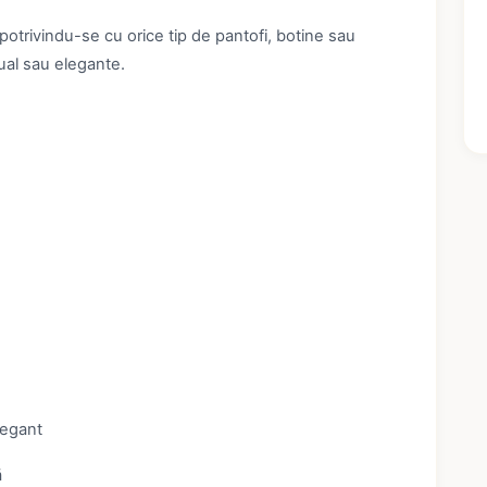
potrivindu-se cu orice tip de pantofi, botine sau
sual sau elegante.
legant
ă