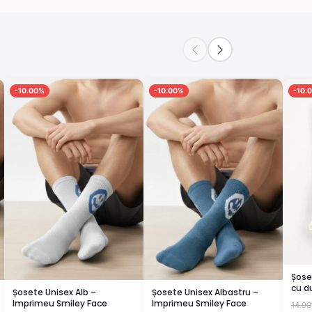
-10.00%
-10.00%
-10.
Șose
cu d
Șosete Unisex Alb –
Șosete Unisex Albastru –
Imprimeu Smiley Face
Imprimeu Smiley Face
14.90