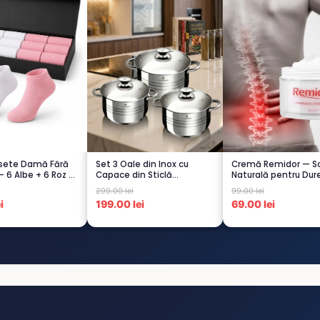
osete Damă Fără
Set 3 Oale din Inox cu
Cremă Remidor — So
– 6 Albe + 6 Roz –
Capace din Sticlă
Naturală pentru Dure
Termorezistent...
Spate...
299.00 lei
99.00 lei
i
199.00 lei
69.00 lei