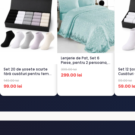
Lenjerie de Pat, Set 6
Piese, pentru 2 persoana,
TURCOA...
Set 20 de șosete scurte
Set 12 Ș
399.00 lei
fără cusături pentru femei
Cusături 
299.00 lei
– 5...
Scu...
149.00 lei
99.00 lei
99.00 lei
59.00 le