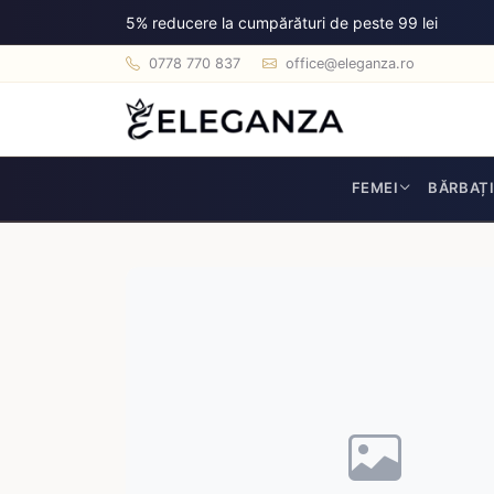
5% reducere la cumpărături de peste 99 lei
0778 770 837
office@eleganza.ro
FEMEI
BĂRBAȚ