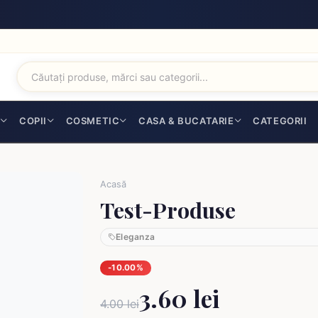
I
COPII
COSMETIC
CASA & BUCATARIE
CATEGORII
Acasă
Test-Produse
Eleganza
-10.00%
3.60 lei
4.00 lei