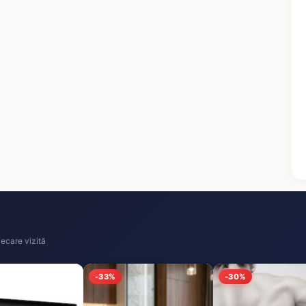
ecare vizită
-33%
-30%