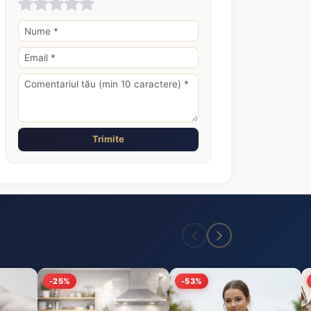
Trimite
-25%
-53%