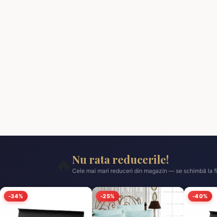
Nu rata reducerile!
🔥
Cele mai mari reduceri din magazin — se schimbă la fi
-34%
-25%
-40%