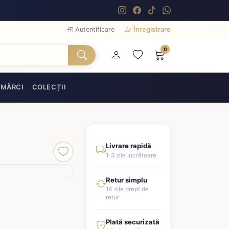
Autentificare
Înregistrare
0
MĂRCI
COLECȚII
Livrare rapidă
1-3 zile lucrătoare
Retur simplu
14 zile drept de
retur
Plată securizată