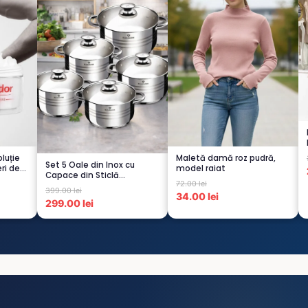
luție
Maletă damă roz pudră,
Set 5 Oale din Inox cu
ri de
model raiat
Capace din Sticlă
72.00 lei
Termorezistent...
399.00 lei
34.00 lei
299.00 lei