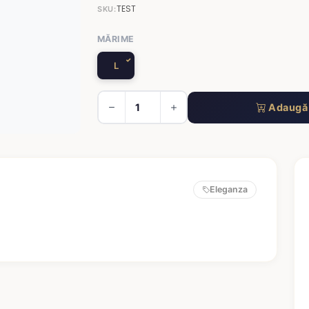
TEST
SKU:
MĂRIME
L
Adaugă 
Eleganza