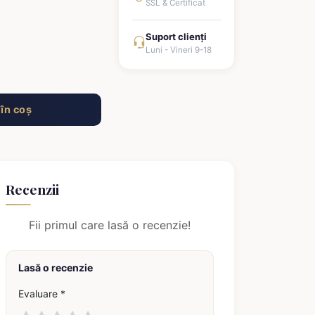
SSL & Certificat
Suport clienți
Luni - Vineri 9-18
în coș
Recenzii
Fii primul care lasă o recenzie!
Lasă o recenzie
Evaluare *