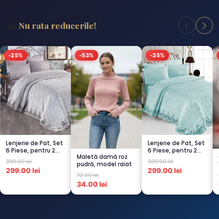
🔥
Nu rata reducerile!
-25%
-53%
-25%
Lenjerie de Pat, Set
Lenjerie de Pat, Set
6 Piese, pentru 2
6 Piese, pentru 2
Maletă damă roz
persoana, GRI -1...
persoana,
399.00 lei
399.00 lei
pudră, model raiat
TURCOA...
299.00 lei
299.00 lei
72.00 lei
34.00 lei