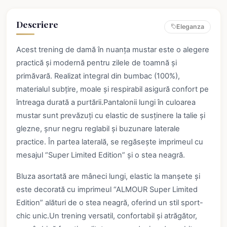
Descriere
Eleganza
Acest trening de damă în nuanța mustar este o alegere
practică și modernă pentru zilele de toamnă și
primăvară. Realizat integral din bumbac (100%),
materialul subțire, moale și respirabil asigură confort pe
întreaga durată a purtării.Pantalonii lungi în culoarea
mustar sunt prevăzuți cu elastic de susținere la talie și
glezne, șnur negru reglabil și buzunare laterale
practice. În partea laterală, se regăsește imprimeul cu
mesajul “Super Limited Edition” și o stea neagră.
Bluza asortată are mâneci lungi, elastic la manșete și
este decorată cu imprimeul “ALMOUR Super Limited
Edition” alături de o stea neagră, oferind un stil sport-
chic unic.Un trening versatil, confortabil și atrăgător,