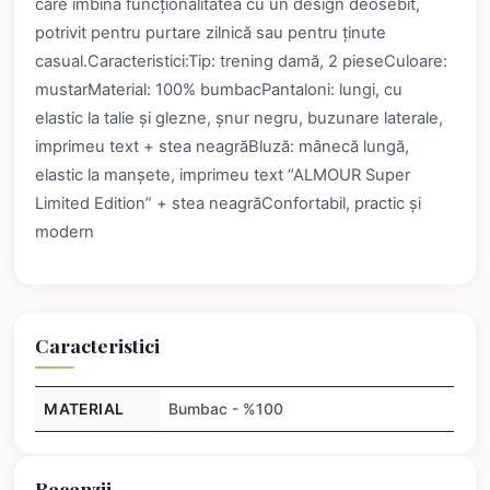
care îmbină funcționalitatea cu un design deosebit,
potrivit pentru purtare zilnică sau pentru ținute
casual.Caracteristici:Tip: trening damă, 2 pieseCuloare:
mustarMaterial: 100% bumbacPantaloni: lungi, cu
elastic la talie și glezne, șnur negru, buzunare laterale,
imprimeu text + stea neagrăBluză: mânecă lungă,
elastic la manșete, imprimeu text “ALMOUR Super
Limited Edition” + stea neagrăConfortabil, practic și
modern
Caracteristici
MATERIAL
Bumbac - %100
Recenzii