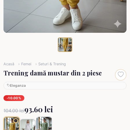
Acasă
Femei
Seturi & Trening
Trening damă mustar din 2 piese
Eleganza
-10.00%
93.60 lei
104.00 lei