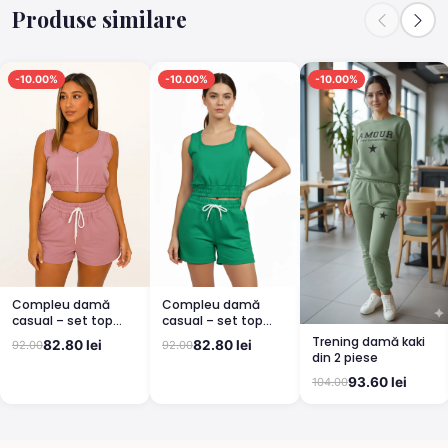
Produse similare
-10.00%
-10.00%
-10.00%
Compleu damă
Compleu damă
casual – set top
casual – set top
scurt și pantaloni
scurt și pantaloni
Trening damă kaki
82.80 lei
82.80 lei
92.00
92.00
scurți, culoare roz
scurți, culoare verde
din 2 piese
93.60 lei
104.00