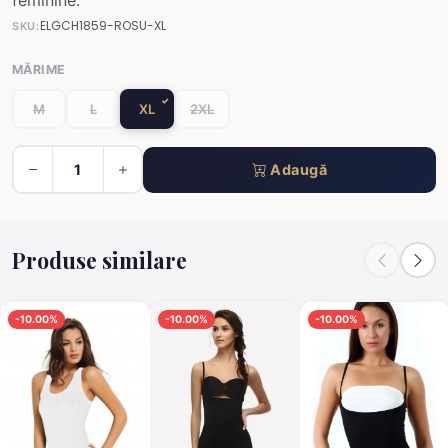
feminine.
ELGCH1859-ROSU-XL
SKU:
MĂRIME
M
L
XL
2XL
Adaugă
Produse similare
-10.00%
-10.00%
-10.00%