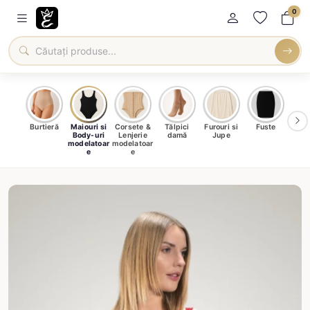
0
oți &
Burtieră
Maiouri si
Corsete &
Tălpici
Furouri si
Fuste
Blu
eri
Body-uri
Lenjerie
damă
Jupe
Ve
ma
modelatoar
modelatoar
e
e