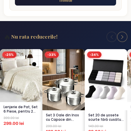
Trimite
🔥
Nu rata reducerile!
-25%
-33%
-34%
Lenjerie de Pat, Set
6 Piese, pentru 2
Set 3 Oale din Inox
Set 20 de șosete
persoana, CREM-
399.00 lei
cu Capace din
scurte fără cusături
4...
299.00 lei
Sticlă
pentru femei – 5...
299.00 lei
149.00 lei
Termorezistent...