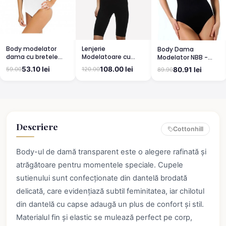
Lenjerie
Body modelator
Body Dama
Modelatoare cu
dama cu bretele
Modelator NBB -
Efect de Slăbire -
groase, material
Susținere și
108.00 lei
53.10 lei
120.00
80.91 lei
59.00
89.90
Negru
elastic si respirabil,
Modelare Discretă,
alb
Negru
Descriere
Cottonhill
Body-ul de damă transparent este o alegere rafinată și
atrăgătoare pentru momentele speciale. Cupele
sutienului sunt confecționate din dantelă brodată
delicată, care evidențiază subtil feminitatea, iar chilotul
din dantelă cu capse adaugă un plus de confort și stil.
Materialul fin și elastic se mulează perfect pe corp,