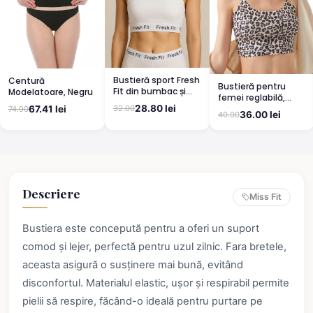
Bustieră sport Fresh
Centură
Bustieră pentru
Fit din bumbac și
Modelatoare, Negru
femei reglabilă,
elastan - alb
bretea subțire
28.80 lei
67.41 lei
32.00
74.90
36.00 lei
40.00
tăiată cu laser,
model leopard
Descriere
Miss Fit
Bustiera este concepută pentru a oferi un suport
comod și lejer, perfectă pentru uzul zilnic. Fara bretele,
aceasta asigură o susținere mai bună, evitând
disconfortul. Materialul elastic, ușor și respirabil permite
pielii să respire, făcând-o ideală pentru purtare pe