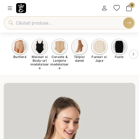
0
oți &
Burtieră
Maiouri si
Corsete &
Tălpici
Furouri si
Fuste
Blu
eri
Body-uri
Lenjerie
damă
Jupe
Ve
ma
modelatoar
modelatoar
e
e