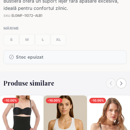
Bustiera oferă un suport lejer fără apăsare excesivă,
ideală pentru confortul zilnic.
ELGMF-11072-ALB1
SKU:
MĂRIME
S
M
L
XL
Stoc epuizat
Produse similare
-10.00%
-10.00%
-10.00%