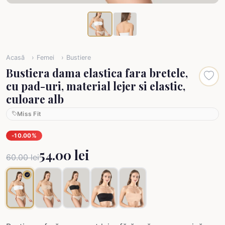
Acasă
Femei
Bustiere
Bustiera dama elastica fara bretele,
cu pad-uri, material lejer si elastic,
culoare alb
Miss Fit
-10.00%
54.00 lei
60.00 lei