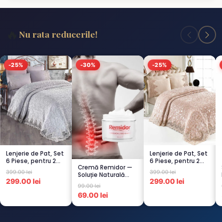
🔥
Nu rata reducerile!
-25%
-30%
-25%
Lenjerie de Pat, Set
Lenjerie de Pat, Set
6 Piese, pentru 2
6 Piese, pentru 2
Cremă Remidor —
persoana, GRI -1...
persoana, CAPUCI...
399.00 lei
399.00 lei
Soluție Naturală
299.00 lei
299.00 lei
pentru Dureri de
99.00 lei
Spate...
69.00 lei