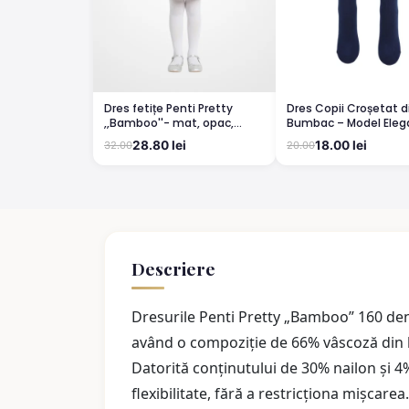
Dres fetițe Penti Pretty
Dres Copii Croșetat d
,,Bamboo''- mat, opac,
Bumbac – Model Elega
culoare alb
Confortabil BLUMARIN
28.80 lei
18.00 lei
32.00
20.00
Descriere
Dresurile Penti Pretty „Bamboo” 160 den 
având o compoziție de 66% vâscoză din b
Datorită conținutului de 30% nailon și 4%
flexibilitate, fără a restricționa mișcare