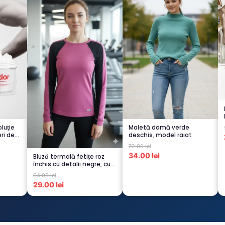
luție
Maletă damă verde
ri de
deschis, model raiat
72.00 lei
34.00 lei
Bluză termală fetițe roz
închis cu detalii negre, cu
pu...
64.00 lei
29.00 lei