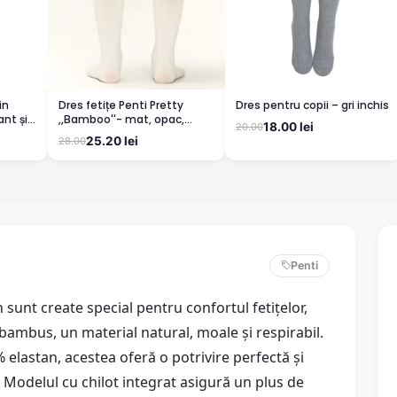
in
Dres fetițe Penti Pretty
Dres pentru copii – gri inchis
nt și
,,Bamboo''- mat, opac,
18.00 lei
20.00
culoare vanilie
25.20 lei
28.00
Penti
sunt create special pentru confortul fetițelor,
ambus, un material natural, moale și respirabil.
 elastan, acestea oferă o potrivire perfectă și
a. Modelul cu chilot integrat asigură un plus de