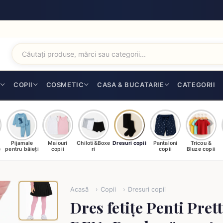
I
COPII
COSMETIC
CASA & BUCATARIE
CATEGORII
Pijamale
Maiouri
Chiloti&Boxe
Dresuri copii
Pantaloni
Tricou &
e
pentru băieți
copii
ri
copii
Bluze copii
Acasă
Copii
Dresuri copii
Dres fetițe Penti Pret