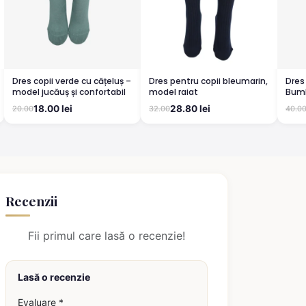
Dres copii verde cu cățeluș –
Dres pentru copii bleumarin,
Dres
model jucăuș și confortabil
model raiat
Bumb
Conf
18.00 lei
28.80 lei
20.00
32.00
40.0
Recenzii
Fii primul care lasă o recenzie!
Lasă o recenzie
Evaluare *