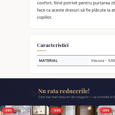
confort, fiind potrivit pentru purtarea zi
face ca aceste dresuri să fie plăcute la a
copiilor.
Caracteristici
MATERIAL
Viscoza - %66
Nu rata reducerile!
🔥
Cele mai mari reduceri din magazin — se schimbă la fi
-25%
-33%
-25%