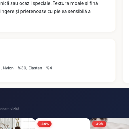
lnică sau ocazii speciale. Textura moale și fină
tingere și prietenoase cu pielea sensibilă a
, Nylon - %30, Elastan - %4
ecare vizită
-34%
-30%