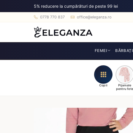
5% reducere la cumpărături de peste 99 lei
0778 770 837
office@eleganza.ro
FEMEI
BĂRBAȚ
Copii
Pijamale
pentru fet