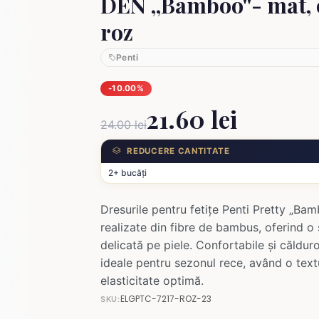
DEN ,,Bamboo''- mat, 
roz
Penti
-10.00%
21.60 lei
24.00 lei
REDUCERE CANTITATE
2+ bucăți
Dresurile pentru fetițe Penti Pretty „Ba
realizate din fibre de bambus, oferind o
delicată pe piele. Confortabile și căldur
ideale pentru sezonul rece, având o text
elasticitate optimă.
ELGPTC-7217-ROZ-23
SKU: