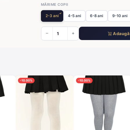
MĂRIME COPII
2-3 ani
4-5 ani
6-8 ani
9-10 ani
Adaugă 
-10.00%
-10.00%