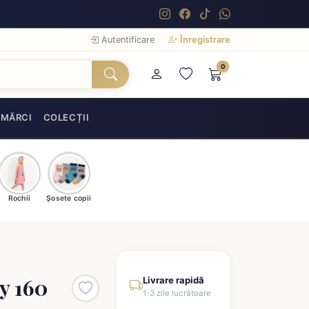
Autentificare
Înregistrare
0
MĂRCI
COLECȚII
Rochii
Șosete copii
ty 160
Livrare rapidă
1-3 zile lucrătoare