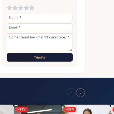
Trimite
-55%
-53%