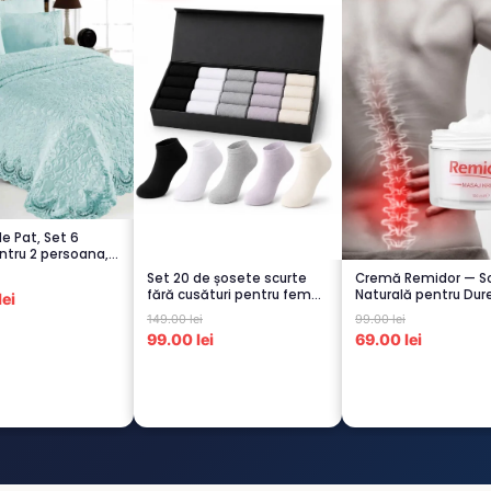
de Pat, Set 6
ntru 2 persoana,
.
Set 20 de șosete scurte
Cremă Remidor — So
fără cusături pentru femei
Naturală pentru Dure
ei
– 5...
Spate...
149.00 lei
99.00 lei
99.00 lei
69.00 lei