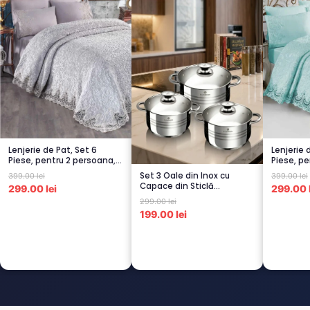
Lenjerie de Pat, Set 6
Lenjerie 
Piese, pentru 2 persoana,
Piese, pe
GRI -1...
TURCOA..
Set 3 Oale din Inox cu
399.00 lei
399.00 lei
Capace din Sticlă
299.00 lei
299.00 l
Termorezistent...
299.00 lei
199.00 lei