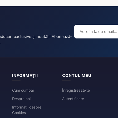
reduceri exclusive și noutăți! Abonează-
.
INFORMAȚII
CONTUL MEU
Cum cumpar
Înregistrează-te
Despre noi
Autentificare
Informații despre
Cookies