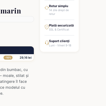
Retur simplu
umarin
14 zile drept de
retur
Plată securizată
SSL & Certificat
Suport clienți
Luni - Vineri 9-18
29,16 lei
-10%
, din bumbac, cu
 moale, stilat și
atingere îl face
p ce modelul cu
e.