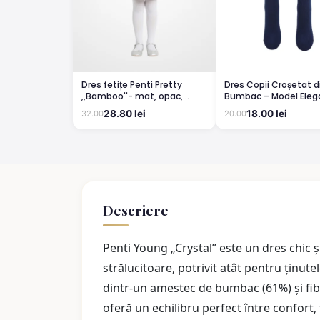
Dres fetițe Penti Pretty
Dres Copii Croșetat d
,,Bamboo''- mat, opac,
Bumbac – Model Elega
culoare alb
Confortabil BLUMARIN
28.80 lei
18.00 lei
32.00
20.00
Descriere
Penti Young „Crystal” este un dres chic și
strălucitoare, potrivit atât pentru ținutel
dintr-un amestec de bumbac (61%) și fibr
oferă un echilibru perfect între confort, f