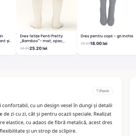
in
Dres fetițe Penti Pretty
Dres pentru copii – gri inchis
nt și
,,Bamboo''- mat, opac,
18.00 lei
20.00
culoare vanilie
25.20 lei
28.00
Penti
 confortabil, cu un design vesel în dungi și detalii
e de zi cu zi, cât și pentru ocazii speciale. Realizat
e elastice, cu adaos de fibră metalică, acest dres
lexibilitate și un strop de sclipire.