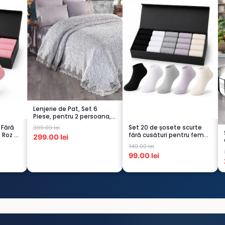
Lenjerie de Pat, Set 6
Piese, pentru 2 persoana,
GRI -1...
 Fără
Set 20 de șosete scurte
399.00 lei
6 Roz –
fără cusături pentru femei
299.00 lei
– 5...
149.00 lei
99.00 lei