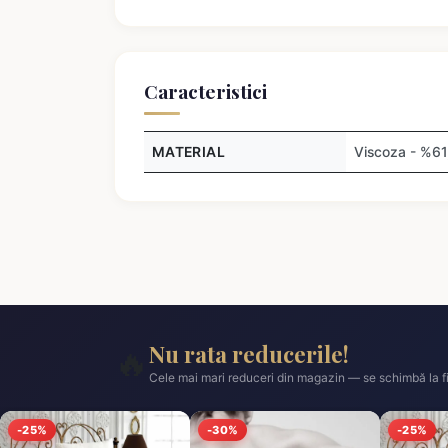
Caracteristici
MATERIAL
Viscoza - %61,
Nu rata reducerile!
🔥
Cele mai mari reduceri din magazin — se schimbă la fi
-25%
-30%
-25%