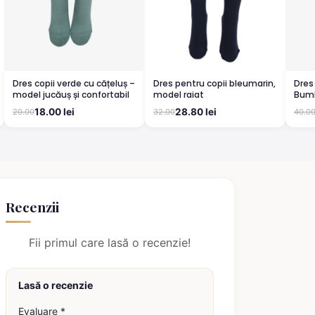
Dres copii verde cu cățeluș –
Dres pentru copii bleumarin,
Dres
model jucăuș și confortabil
model raiat
Bumb
Conf
18.00 lei
28.80 lei
20.00
32.00
40.0
Recenzii
Fii primul care lasă o recenzie!
Lasă o recenzie
Evaluare *