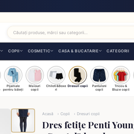
I
COPII
COSMETIC
CASA & BUCATARIE
CATEGORII
Pijamale
Maiouri
Chiloti&Boxe
Dresuri copii
Pantaloni
Tricou &
e
pentru băieți
copii
ri
copii
Bluze copii
Acasă
Copii
Dresuri copii
Dres fetițe Penti You