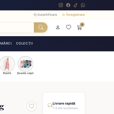
Autentificare
Înregistrare
0
MĂRCI
COLECȚII
Rochii
Șosete copii
ng
Livrare rapidă
1-3 zile lucrătoare