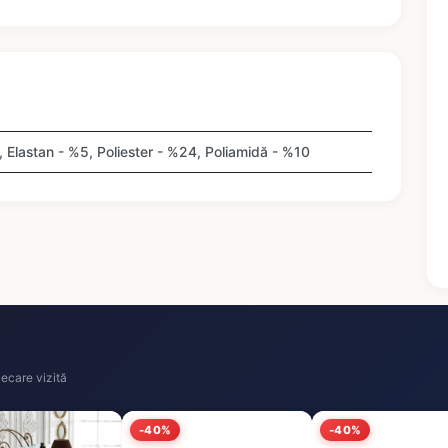
 Elastan - %5, Poliester - %24, Poliamidă - %10
ecare vizită
-40%
-40%