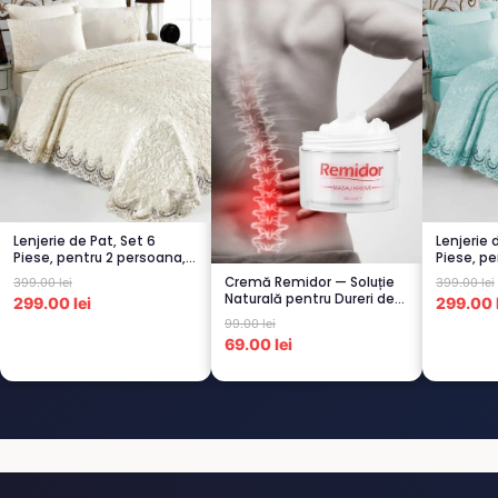
Lenjerie de Pat, Set 6
Lenjerie 
Piese, pentru 2 persoana,
Piese, pe
CREM-4...
TURCOA..
Cremă Remidor — Soluție
399.00 lei
399.00 lei
Naturală pentru Dureri de
299.00 lei
299.00 l
Spate...
99.00 lei
69.00 lei