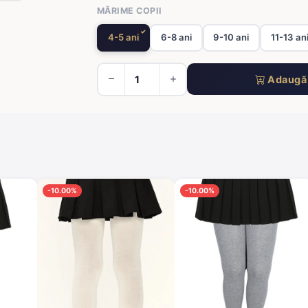
MĂRIME COPII
4-5 ani
6-8 ani
9-10 ani
11-13 an
Adaugă 
-10.00%
-10.00%