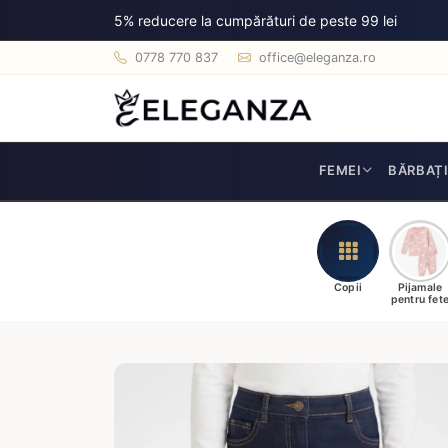
5% reducere la cumpărături de peste 99 lei
0778 770 837
office@eleganza.ro
FEMEI
BĂRBAȚ
Copii
Pijamale
pentru fet