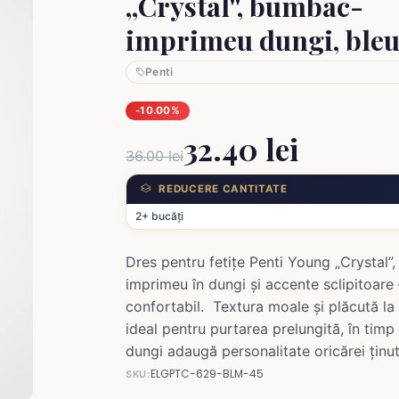
,,Crystal'', bumbac-
imprimeu dungi, ble
Penti
-10.00%
32.40 lei
36.00 lei
REDUCERE CANTITATE
2+ bucăți
Dres pentru fetițe Penti Young „Crystal”
imprimeu în dungi și accente sclipitoare –
confortabil. Textura moale și plăcută la 
ideal pentru purtarea prelungită, în tim
dungi adaugă personalitate oricărei ținut
ELGPTC-629-BLM-45
SKU: