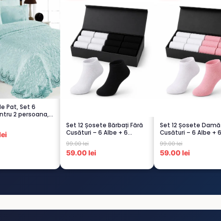
de Pat, Set 6
ntru 2 persoana,
.
Set 12 Șosete Bărbați Fără
Set 12 Șosete Damă
Cusături – 6 Albe + 6
Cusături – 6 Albe + 
ei
Negre...
Scu...
99.00 lei
99.00 lei
59.00 lei
59.00 lei