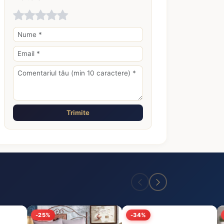
Trimite
-25%
-34%