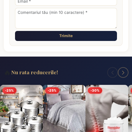
Trimite
🔥
Nu rata reducerile!
-25%
-25%
-30%