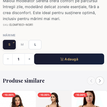
Maioul modelator Serena oferă confort pe parcursul
întregii zile, modelând delicat zonele esențiale, fără a
crea disconfort. Este ideal pentru susținere optimă,
inclusiv pentru mărimi mai mari.
ELGMF1601-NGR1
SKU:
MĂRIME
S
M
L
Adaugă
Produse similare
-10.00%
-10.00%
-10.00%