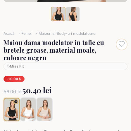
Acasă
Femei
Maiouri si Body-uri modelatoare
Maiou dama modelator in talie cu
bretele groase, material moale,
culoare negru
Miss Fit
-10.00%
50.40 lei
56.00 lei