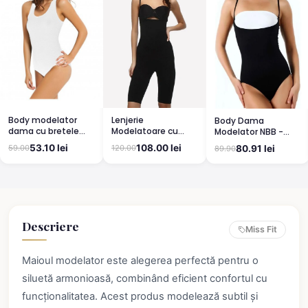
Lenjerie
Body modelator
Body Dama
Modelatoare cu
dama cu bretele
Modelator NBB -
Efect de Slăbire -
groase, material
Susținere și
108.00 lei
53.10 lei
120.00
80.91 lei
59.00
89.90
Negru
elastic si respirabil,
Modelare Discretă,
alb
Negru
Descriere
Miss Fit
Maioul modelator este alegerea perfectă pentru o
siluetă armonioasă, combinând eficient confortul cu
funcționalitatea. Acest produs modelează subtil și