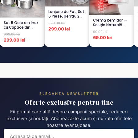
Lenjerie de Pat, Set
6 Piese, pentru 2
Cremă Remidor —
persoana, GRI -1...
Set 5 Oale din Inox
399.00 lei
Soluție Naturală
cu Capace din
299.00 lei
pentru Dureri de
99.00 lei
Sticlă
Spate...
399.00 lei
Termorezistent...
69.00 lei
299.00 lei
ELEGANZA NEWSLETTER
Oferte exclusive pentru tine
Fii primul care află despre campanii speciale, reduceri
exclusive și noutăți! Abonează-te acum și nu rata ofertele
noastre avantajoase.