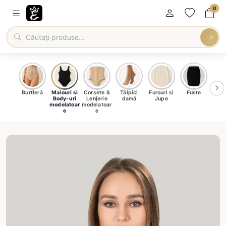
0
oți &
Burtieră
Maiouri si
Corsete &
Tălpici
Furouri si
Fuste
Blu
eri
Body-uri
Lenjerie
damă
Jupe
Ve
ma
modelatoar
modelatoar
e
e