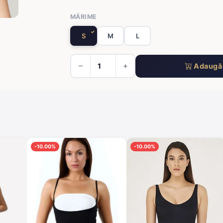
MĂRIME
S
M
L
Adaugă 
-10.00%
-10.00%