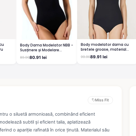
 cu
Body modelator dama cu
Body Dama Modelator NBB -
ru
bretele groase, material
Susținere și Modelare
elastic si respirabil de
Discretă, Negru
89.91 lei
99.90
80.91 lei
89.90
culoare negru
Miss Fit
ntru o siluetă armonioasă, combinând eficient
odelează subtil și eficient talia, aplatizează
ind o apariție rafinată în orice ținută. Materialul său