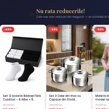
Nu rata reducerile!
🔥
Cele mai mari reduceri din magazin — se schimbă la fi
-40%
-33%
-53%
Set 12 Șosete Bărbați Fără
Set 3 Oale din Inox cu
Maletă d
Cusături – 6 Albe + 6
Capace din Sticlă
model ra
Negre...
Termorezistent...
99.00 lei
299.00 lei
72.00 lei