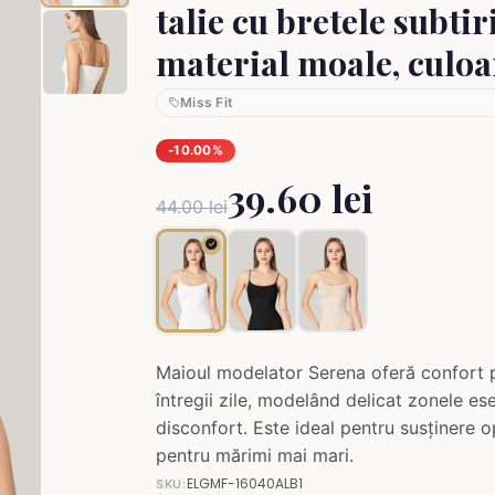
talie cu bretele subtiri
material moale, culoa
Miss Fit
-10.00%
39.60 lei
44.00 lei
Maioul modelator Serena oferă confort 
întregii zile, modelând delicat zonele ese
disconfort. Este ideal pentru susținere o
pentru mărimi mai mari.
ELGMF-16040ALB1
SKU: