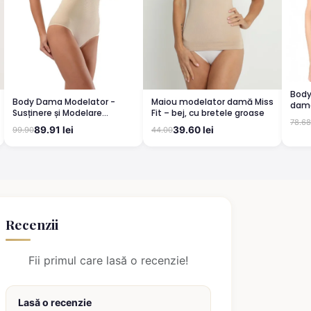
Body
Body Dama Modelator -
Maiou modelator damă Miss
dama
Susținere și Modelare
Fit – bej, cu bretele groase
respi
78.68
Discretă, Bej
89.91 lei
39.60 lei
99.90
44.00
Recenzii
Fii primul care lasă o recenzie!
Lasă o recenzie