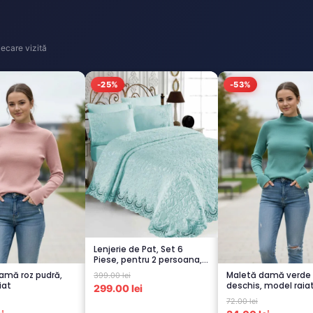
ecare vizită
-25%
-53%
Lenjerie de Pat, Set 6
Piese, pentru 2 persoana,
TURCOA...
amă roz pudră,
Maletă damă verde
399.00 lei
iat
deschis, model raia
299.00 lei
72.00 lei