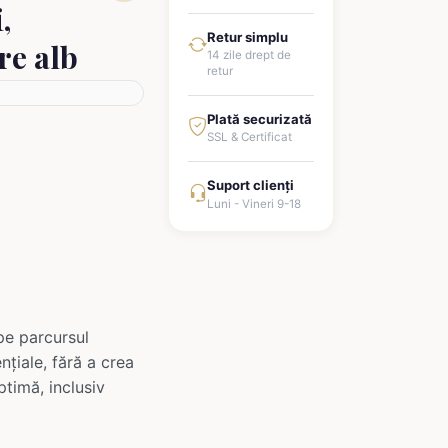
,
Retur simplu
re alb
14 zile drept de
retur
Plată securizată
SSL & Certificat
Suport clienți
Luni - Vineri 9-18
pe parcursul
nțiale, fără a crea
ptimă, inclusiv