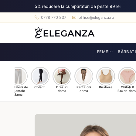
5% reducere la cumpărături de peste 99 lei
0778 770 837
office@eleganza.ro
FEMEI
BĂRBAȚ
e de
Pantaloni de
Colanți
Dresuri
Pantaloni
Bustiere
Chiloți &
a
pijamale
dama
dama
Boxeri dam
dama