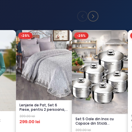
-25%
-25%
Lenjerie de Pat, Set 6
Piese, pentru 2 persoana,
GRI -1...
399.00 lei
Set 5 Oale din Inox cu
t
299.00 lei
Capace din Sticlă
Termorezistent...
399.00 lei