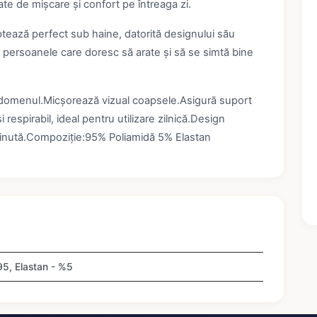
tate de mișcare și confort pe întreaga zi.
aptează perfect sub haine, datorită designului său
 persoanele care doresc să arate și să se simtă bine
 abdomenul.Micșorează vizual coapsele.Asigură suport
 respirabil, ideal pentru utilizare zilnică.Design
e ținută.Compoziție:95% Poliamidă 5% Elastan
95, Elastan - %5