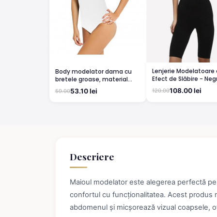
Lenjerie Modelatoare
Body modelator dama cu
Efect de Slăbire - Neg
bretele groase, material
elastic si respirabil, alb
108.00 lei
53.10 lei
120.00
59.00
Descriere
Maioul modelator este alegerea perfectă pe
confortul cu funcționalitatea. Acest produs m
abdomenul și micșorează vizual coapsele, ofer