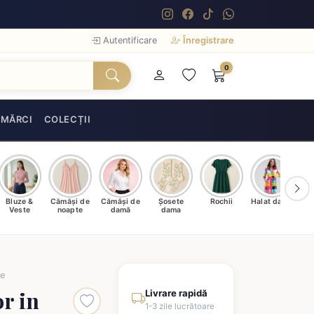
Autentificare
Înregistrare
0
MĂRCI
COLECȚII
Bluze &
Cămăși de
Cămăși de
Șosete
Rochii
Halat damă
T
Veste
noapte
damă
dama
re
r in
Livrare rapidă
1-3 zile lucrătoare