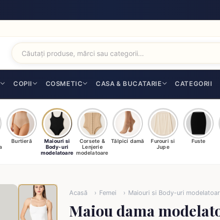
I
COPII
COSMETIC
CASA & BUCATARIE
CATEGORII
Burtieră
Maiouri si
Corsete &
Tălpici damă
Furouri si
Fuste
a
Body-uri
Lenjerie
Jupe
modelatoare
modelatoare
Acasă
Femei
Maiouri si Body-uri modelatoa
Maiou dama modelato