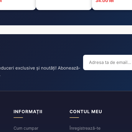
i
34.00 lei
reduceri exclusive și noutăți! Abonează-
.
INFORMAȚII
CONTUL MEU
Cum cumpar
Înregistrează-te