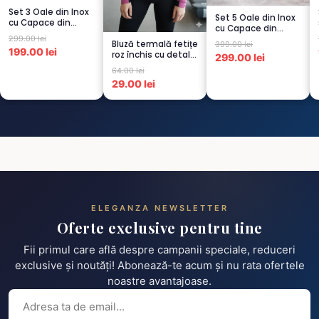
Set 3 Oale din Inox
Set 5 Oale din Inox
cu Capace din
cu Capace din
Sticlă
299.00 lei
Sticlă
Bluză termală fetițe
Termorezistent...
399.00 lei
Termorezistent...
199.00 lei
roz închis cu detalii
299.00 lei
negre, cu pu...
64.00 lei
29.00 lei
ELEGANZA NEWSLETTER
Oferte exclusive pentru tine
Fii primul care află despre campanii speciale, reduceri
exclusive și noutăți! Abonează-te acum și nu rata ofertele
noastre avantajoase.