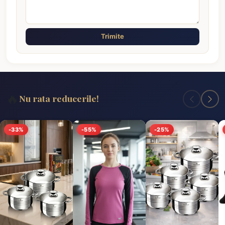
Trimite
🔥
Nu rata reducerile!
-33%
-55%
-25%