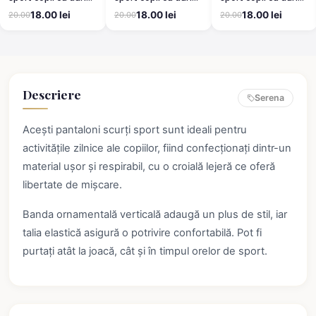
decorativă
decorativă
decorativă
18.00 lei
18.00 lei
18.00 lei
20.00
20.00
20.00
Descriere
Serena
Acești pantaloni scurți sport sunt ideali pentru
activitățile zilnice ale copiilor, fiind confecționați dintr-un
material ușor și respirabil, cu o croială lejeră ce oferă
libertate de mișcare.
Banda ornamentală verticală adaugă un plus de stil, iar
talia elastică asigură o potrivire confortabilă. Pot fi
purtați atât la joacă, cât și în timpul orelor de sport.