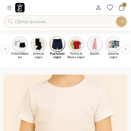
0
iouri
Chiloti&Box
Dresuri
Pantaloni
Tricou &
Rochii
Șosete
opii
eri
copii
copii
Bluze copii
copii