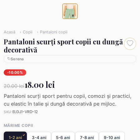
Acasă
Copii
Pantaloni copii
Pantaloni scurți sport copii cu dungă
decorativă
Serena
-10.00%
18.00 lei
20.00 lei
Pantaloni scurți sport pentru copii, comozi și practici,
cu elastic în talie și dungă decorativă pe mijloc.
ELGJ1-VRD-12
SKU:
MĂRIME COPII
1-2 ani
3-4 ani
5-6 ani
7-8 ani
9-10 ani