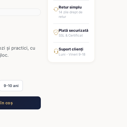
Retur simplu
14 zile drept de
retur
Plată securizată
SSL & Certificat
i și practici, cu
Suport clienți
jloc.
Luni - Vineri 9-18
9-10 ani
în coș