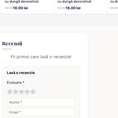
cu dungă decorativă
cu dungă decorativă
cu d
18.00 lei
18.00 lei
20.00
20.00
20.0
Recenzii
Fii primul care lasă o recenzie!
Lasă o recenzie
Evaluare *