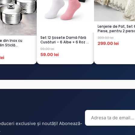
Lenjerie de Pat, Set 
Piese, pentru 2 pers
CREM-4...
Set 12 Șosete Damă Fără
399.00 lei
e din Inox cu
Cusături – 6 Albe + 6 Roz –
299.00 lei
in Sticlă
Scu...
99.00 lei
istent...
59.00 lei
ei
reduceri exclusive și noutăți! Abonează-
.