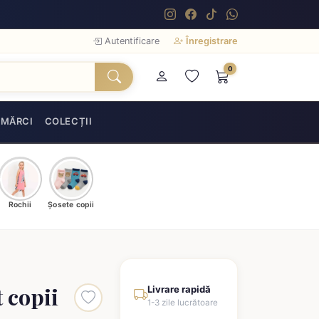
Autentificare
Înregistrare
0
MĂRCI
COLECȚII
Rochii
Șosete copii
 copii
Livrare rapidă
1-3 zile lucrătoare