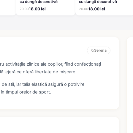
cu dungă decorativă
cu dungă decorativă
18.00 lei
18.00 lei
20.00
20.00
Serena
 activitățile zilnice ale copiilor, fiind confecționați
ală lejeră ce oferă libertate de mișcare.
stil, iar talia elastică asigură o potrivire
i în timpul orelor de sport.