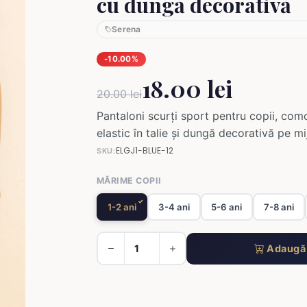
cu dungă decorativă
Serena
-10.00%
18.00 lei
20.00 lei
Pantaloni scurți sport pentru copii, comoz
elastic în talie și dungă decorativă pe mi
ELGJ1-BLUE-12
SKU:
MĂRIME COPII
1-2 ani
3-4 ani
5-6 ani
7-8 ani
Adaugă 