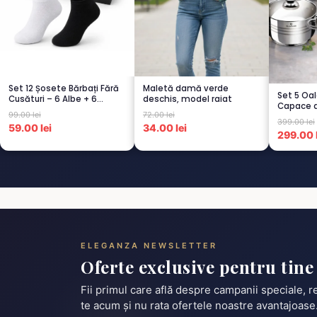
Set 12 Șosete Bărbați Fără
Maletă damă verde
Set 5 Oal
Cusături – 6 Albe + 6
deschis, model raiat
Capace d
Negre...
99.00 lei
72.00 lei
Termorez
399.00 lei
59.00 lei
34.00 lei
299.00 l
ELEGANZA NEWSLETTER
Oferte exclusive pentru tine
Fii primul care află despre campanii speciale, 
te acum și nu rata ofertele noastre avantajoase