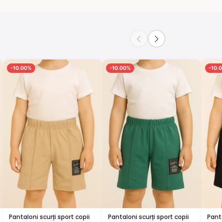
-10.00%
-10.00%
-10.
Pantaloni scurți sport copii
Pantaloni scurți sport copii
Panta