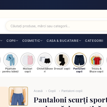
I
COPII
COSMETIC
CASA & BUCATARIE
CATEGORII
Pijamale
Maiouri
Chiloti&Boxe
Dresuri copii
Pantaloni
Tricou &
e
pentru băieți
copii
ri
copii
Bluze copii
Acasă
Copii
Pantaloni copii
Pantaloni scurți sport