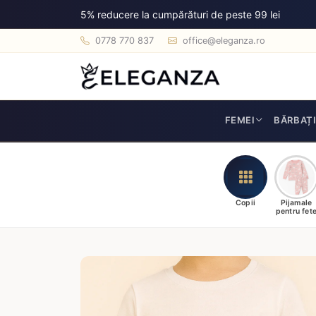
5% reducere la cumpărături de peste 99 lei
0778 770 837
office@eleganza.ro
FEMEI
BĂRBAȚ
Copii
Pijamale
pentru fet