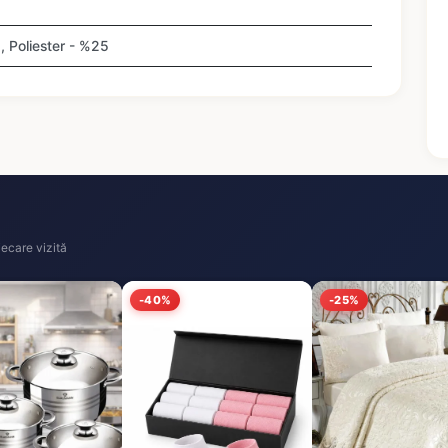
, Poliester - %25
ecare vizită
-40%
-25%