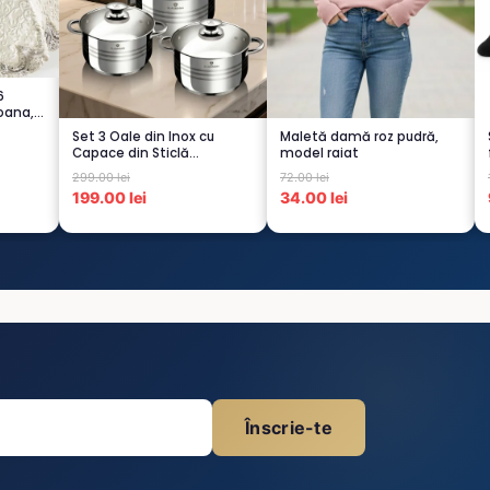
6
oana,
Set 3 Oale din Inox cu
Maletă damă roz pudră,
Capace din Sticlă
model raiat
Termorezistent...
299.00 lei
72.00 lei
199.00 lei
34.00 lei
Înscrie-te