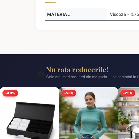
MATERIAL
Viscoza - %75
Nu rata reducerile!
🔥
Cele mai mari reduceri din magazin — se schimbă la fi
-40%
-53%
-25%