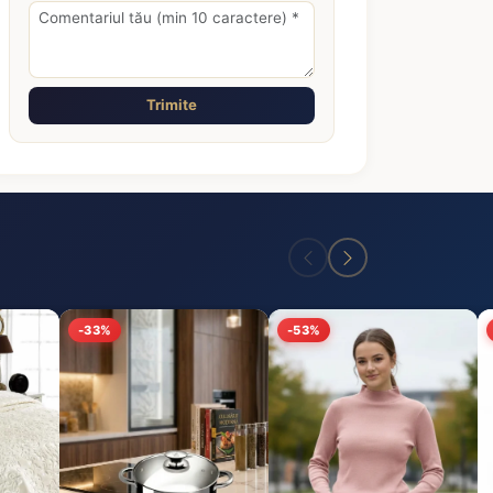
Trimite
-33%
-53%