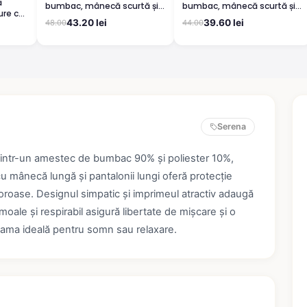
ă
bumbac, mânecă scurtă și
bumbac, mânecă scurtă și
ure cu
pantaloni 3/4, gri
pantaloni 3/4, albastru
43.20 lei
39.60 lei
48.00
44.00
Serena
 dintr-un amestec de bumbac 90% și poliester 10%,
cu mânecă lungă și pantalonii lungi oferă protecție
ăcoroase. Designul simpatic și imprimeul atractiv adaugă
 moale și respirabil asigură libertate de mișcare și o
ijama ideală pentru somn sau relaxare.