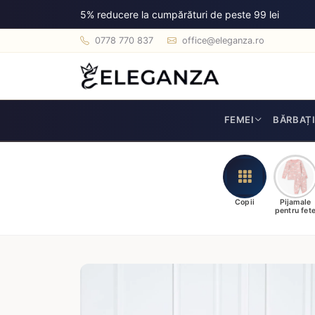
5% reducere la cumpărături de peste 99 lei
0778 770 837
office@eleganza.ro
FEMEI
BĂRBAȚ
Copii
Pijamale
pentru fet