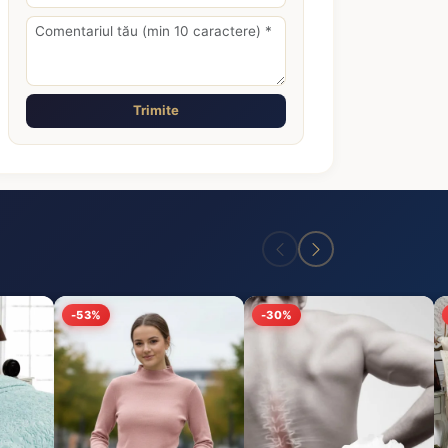
Trimite
-53%
-30%