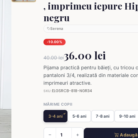
, imprimeu iepure Hi
negru
Serena
-10.00%
36.00 lei
40.00 lei
Pijama practică pentru băieți, cu tricou
pantaloni 3/4, realizată din materiale con
imprimeuri atractive.
ELGSRCB-818-NGR34
SKU:
MĂRIME COPII
3-4 ani
5-6 ani
7-8 ani
9-10 ani
Adaugă 