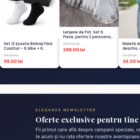
Lenjerie de Pat, Set 6
Piese, pentru 2 persoana,
GRI -1...
Set 12 Șosete Bărbați Fără
Maletă 
399.00 lei
Cusături – 6 Albe + 6
deschis,
299.00 lei
Negre...
99.00 lei
72.00 lei
59.00 lei
34.00 le
ELEGANZA NEWSLETTER
Oferte exclusive pentru tine
Fii primul care află despre campanii speciale, 
te acum și nu rata ofertele noastre avantajoase