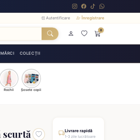
Autentificare
Înregistrare
0
MĂRCI
COLECȚII
Rochii
Șosete copii
 scurtă
Livrare rapidă
1-3 zile lucrătoare