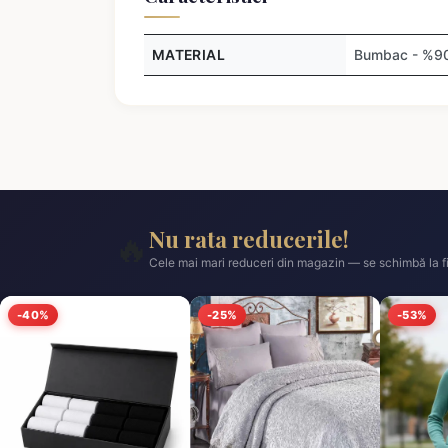
MATERIAL
Bumbac - %90,
Nu rata reducerile!
🔥
Cele mai mari reduceri din magazin — se schimbă la fi
-40%
-25%
-53%