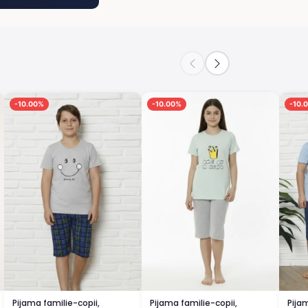
-10.00%
-10.00%
-10.
Pijama familie-copii,
Pijama familie-copii,
Pija