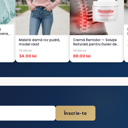
6
oana,
Maletă damă roz pudră,
Cremă Remidor — Soluție
model raiat
Naturală pentru Dureri de
Spate...
72.00 lei
99.00 lei
34.00 lei
69.00 lei
Înscrie-te