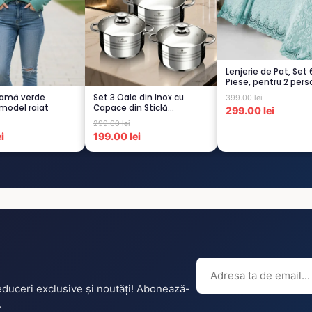
Lenjerie de Pat, Set 
Piese, pentru 2 pers
TURCOA...
damă verde
Set 3 Oale din Inox cu
399.00 lei
 model raiat
Capace din Sticlă
299.00 lei
Termorezistent...
299.00 lei
i
199.00 lei
reduceri exclusive și noutăți! Abonează-
.