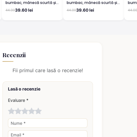
bumbac, mânecă scurtă și
bumbac, mânecă scurtă și
bumb
pantaloni 3/4, verde
pantaloni 3/4, verde
pant
39.60 lei
39.60 lei
44.00
44.00
44.0
Recenzii
Fii primul care lasă o recenzie!
Lasă o recenzie
Evaluare *