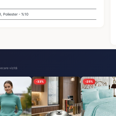
 Poliester - %10
ecare vizită
-33%
-25%