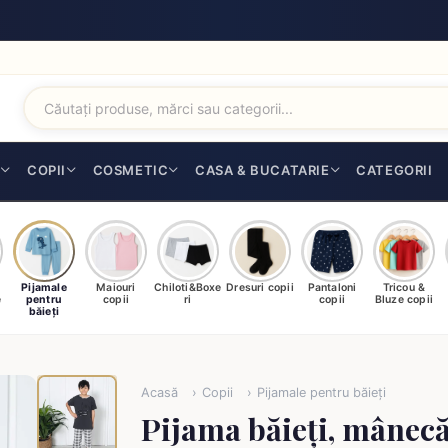
I
COPII
COSMETIC
CASA & BUCATARIE
CATEGORII
Pijamale
Maiouri
Chiloti&Boxe
Dresuri copii
Pantaloni
Tricou &
e
pentru
copii
ri
copii
Bluze copii
băieți
Acasă
Copii
Pijamale pentru băieți
Pijama băieți, mânecă