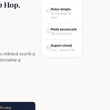
p Hop,
Retur simplu
14 zile drept de
retur
Plată securizată
SSL & Certificat
Suport clienți
Luni - Vineri 9-18
 cu mânecă scurtă și
fortabile și
în coș