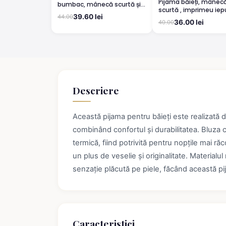
Pijama băieți, mânec
bumbac, mânecă scurtă și
scurtă , imprimeu iep
pantaloni 3/4, roz pudrat
39.60 lei
44.00
ochelari, rosu
36.00 lei
40.00
Descriere
Această pijama pentru băieți este realizată
combinând confortul și durabilitatea. Bluza 
termică, fiind potrivită pentru nopțile mai r
un plus de veselie și originalitate. Materialul
senzație plăcută pe piele, făcând această p
Caracteristici