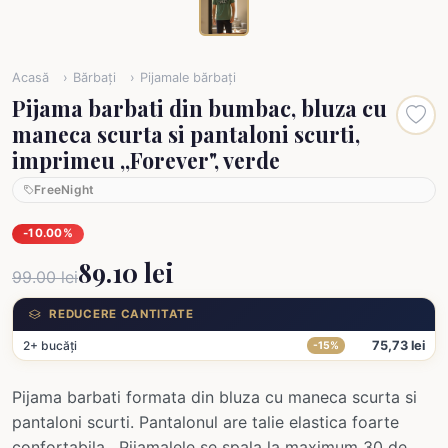
Acasă
Bărbați
Pijamale bărbați
Pijama barbati din bumbac, bluza cu
maneca scurta si pantaloni scurti,
imprimeu ,,Forever", verde
FreeNight
-10.00%
89.10 lei
99.00 lei
REDUCERE CANTITATE
2+ bucăți
75,73 lei
-15%
Pijama barbati formata din bluza cu maneca scurta si
pantaloni scurti. Pantalonul are talie elastica foarte
confortabila. Pijamalele se spala la maximum 30 de