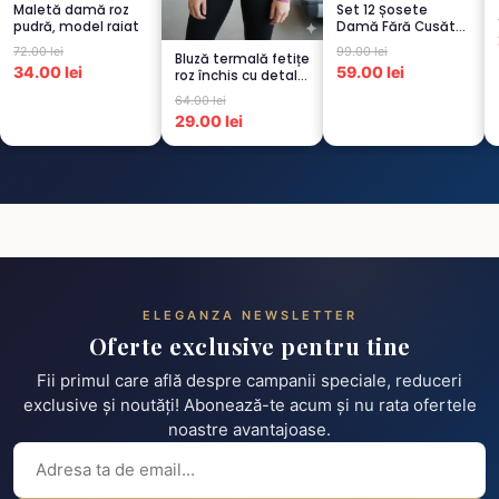
Maletă damă roz
Set 12 Șosete
pudră, model raiat
Damă Fără Cusături
– 6 Albe + 6 Roz –
72.00 lei
99.00 lei
Bluză termală fetițe
Scu...
34.00 lei
59.00 lei
roz închis cu detalii
negre, cu pu...
64.00 lei
29.00 lei
ELEGANZA NEWSLETTER
Oferte exclusive pentru tine
Fii primul care află despre campanii speciale, reduceri
exclusive și noutăți! Abonează-te acum și nu rata ofertele
noastre avantajoase.