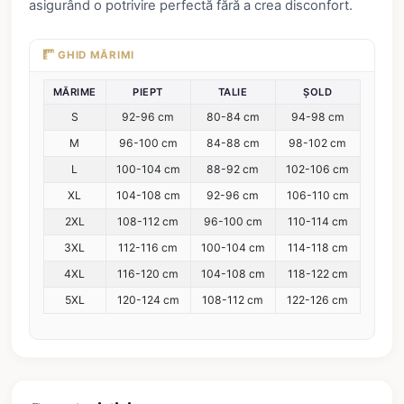
asigurând o potrivire perfectă fără a crea disconfort.
GHID MĂRIMI
MĂRIME
PIEPT
TALIE
ȘOLD
S
92-96 cm
80-84 cm
94-98 cm
M
96-100 cm
84-88 cm
98-102 cm
L
100-104 cm
88-92 cm
102-106 cm
XL
104-108 cm
92-96 cm
106-110 cm
2XL
108-112 cm
96-100 cm
110-114 cm
3XL
112-116 cm
100-104 cm
114-118 cm
4XL
116-120 cm
104-108 cm
118-122 cm
5XL
120-124 cm
108-112 cm
122-126 cm