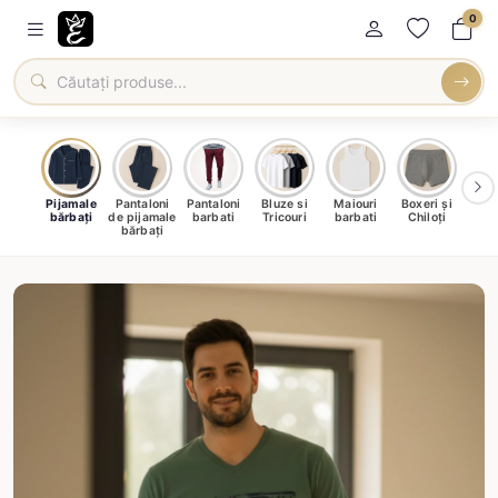
0
bați
Pijamale
Pantaloni
Pantaloni
Bluze si
Maiouri
Boxeri și
Șos
bărbați
de pijamale
barbati
Tricouri
barbati
Chiloți
bar
bărbați