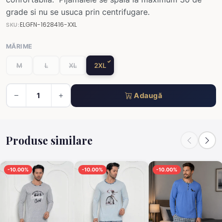
grade si nu se usuca prin centrifugare.
ELGFN-1628416-XXL
SKU:
MĂRIME
M
L
XL
2XL
Adaugă
Produse similare
-10.00%
-10.00%
-10.00%