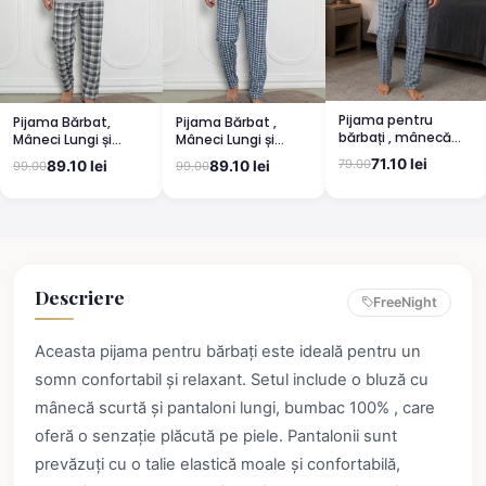
Pijama pentru
Pijama Bărbat,
Pijama Bărbat ,
bărbați , mânecă
Mâneci Lungi și
Mâneci Lungi și
lungă și pantaloni
Pantaloni Lungi
Pantaloni Lungi
71.10 lei
79.00
89.10 lei
89.10 lei
99.00
99.00
lungi, albastru
Asortați, Imprimeu
Asortați, Imprimeu
,,Camping'', gri
Bicicletă, Albastru
deschis
Descriere
FreeNight
Aceasta pijama pentru bărbați este ideală pentru un
somn confortabil și relaxant. Setul include o bluză cu
mânecă scurtă și pantaloni lungi, bumbac 100% , care
oferă o senzație plăcută pe piele. Pantalonii sunt
prevăzuți cu o talie elastică moale și confortabilă,