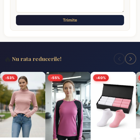
Trimite
🔥
Nu rata reducerile!
-53%
-55%
-40%