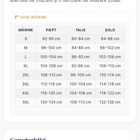
libertate de mișcare și o senzație de relaxare totală.
GHID MĂRIMI
MĂRIME
PIEPT
TALIE
ȘOLD
S
92-96 cm
80-84 cm
94-98 cm
M
96-100 cm
84-88 cm
98-102 cm
L
100-104 cm
88-92 cm
102-106 cm
XL
104-108 cm
92-96 cm
106-110 cm
2XL
108-112 cm
96-100 cm
110-114 cm
3XL
112-116 cm
100-104 cm
114-118 cm
4XL
116-120 cm
104-108 cm
118-122 cm
5XL
120-124 cm
108-112 cm
122-126 cm
Caracteristici