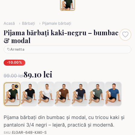
Acasă
Bărbați
Pijamale bărbați
Pijama bărbați kaki-negru – bumbac
& modal
Arnetta
-10.00%
89.10 lei
99.00 lei
Pijama bărbați din bumbac și modal, cu tricou kaki și
pantaloni 3/4 negri – lejeră, practică și modernă.
ELGAR-648-KAKI-S
SKU: