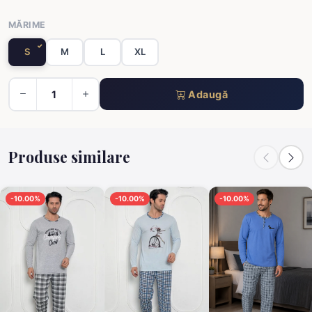
MĂRIME
S
M
L
XL
Adaugă
Produse similare
-10.00%
-10.00%
-10.00%