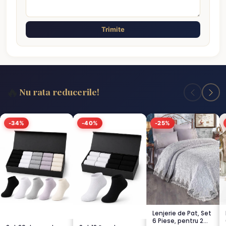
Trimite
🔥
Nu rata reducerile!
-34%
-40%
-25%
Lenjerie de Pat, Set
6 Piese, pentru 2