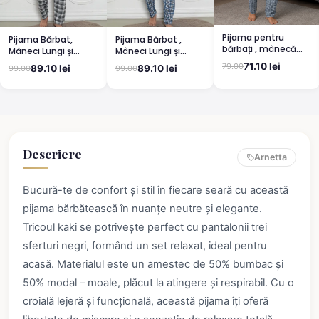
Pijama pentru
Pijama Bărbat,
Pijama Bărbat ,
bărbați , mânecă
Mâneci Lungi și
Mâneci Lungi și
lungă și pantaloni
Pantaloni Lungi
Pantaloni Lungi
71.10 lei
79.00
89.10 lei
89.10 lei
99.00
99.00
lungi, albastru
Asortați, Imprimeu
Asortați, Imprimeu
,,Camping'', gri
Bicicletă, Albastru
deschis
Descriere
Arnetta
Bucură-te de confort și stil în fiecare seară cu această
pijama bărbătească în nuanțe neutre și elegante.
Tricoul kaki se potrivește perfect cu pantalonii trei
sferturi negri, formând un set relaxat, ideal pentru
acasă. Materialul este un amestec de 50% bumbac și
50% modal – moale, plăcut la atingere și respirabil. Cu o
croială lejeră și funcțională, această pijama îți oferă