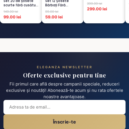
Set 20 de șosete
Set 12 Șosete
persoana, GRI -1...
399.00 lei
scurte fără cusături
Bărbați Fără
299.00 lei
pentru femei – 5...
Cusături – 6 Albe +
149.00 lei
99.00 lei
6 Negre...
99.00 lei
59.00 lei
ELEGANZA NEWSLETTER
Oferte exclusive pentru tine
Fii primul care află despre campanii speciale, reduceri
exclusive și noutăți! Abonează-te acum și nu rata ofertele
noastre avantajoase.
Înscrie-te