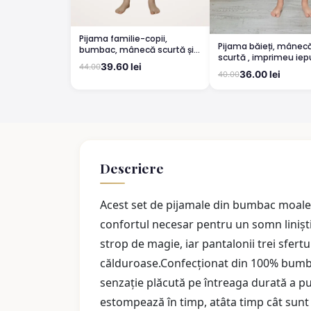
Pijama familie-copii,
Pijama băieți, mânec
bumbac, mânecă scurtă și
scurtă , imprimeu iep
pantaloni 3/4, roz pudrat
39.60 lei
44.00
ochelari, rosu
36.00 lei
40.00
Descriere
Acest set de pijamale din bumbac moale 
confortul necesar pentru un somn liniș
strop de magie, iar pantalonii trei sfertu
călduroase.Confecționat din 100% bumbac,
senzație plăcută pe întreaga durată a purt
estompează în timp, atâta timp cât sunt 