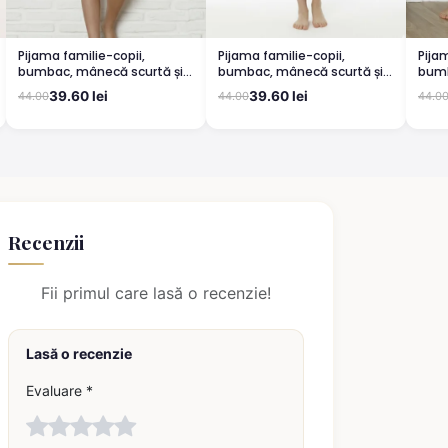
Pijama familie-copii,
Pijama familie-copii,
Pija
bumbac, mânecă scurtă și
bumbac, mânecă scurtă și
bumb
pantaloni 3/4, verde
pantaloni 3/4, verde
pant
39.60 lei
39.60 lei
44.00
44.00
44.0
Recenzii
Fii primul care lasă o recenzie!
Lasă o recenzie
Evaluare *