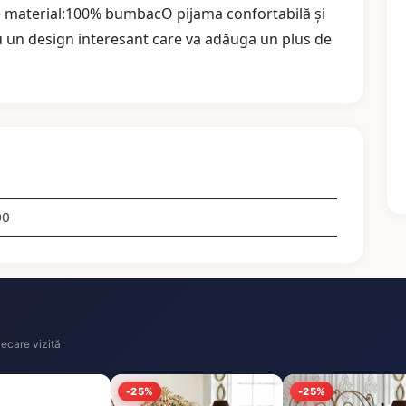
ie material:100% bumbacO pijama confortabilă și
cu un design interesant care va adăuga un plus de
00
ecare vizită
-25%
-25%