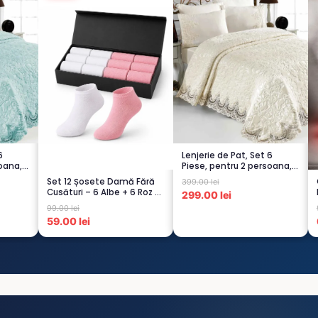
6
Lenjerie de Pat, Set 6
oana,
Piese, pentru 2 persoana,
CREM-4...
Set 12 Șosete Damă Fără
399.00 lei
Cusături – 6 Albe + 6 Roz –
299.00 lei
Scu...
99.00 lei
59.00 lei