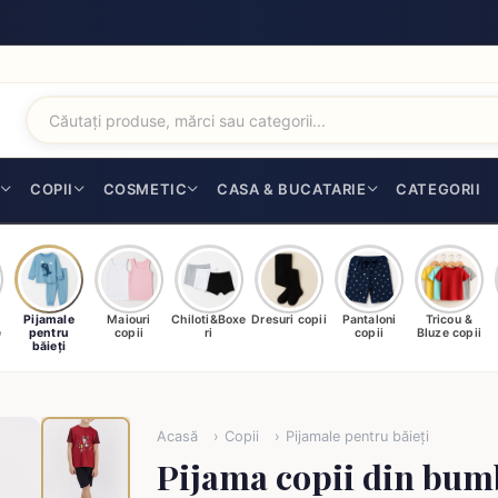
I
COPII
COSMETIC
CASA & BUCATARIE
CATEGORII
Pijamale
Maiouri
Chiloti&Boxe
Dresuri copii
Pantaloni
Tricou &
e
pentru
copii
ri
copii
Bluze copii
băieți
Acasă
Copii
Pijamale pentru băieți
Pijama copii din bum