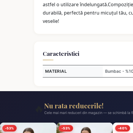
astfel o utilizare îndelungată.Compoziț
durabilă, perfectă pentru micuțul tău, 
veselie!
Caracteristici
MATERIAL
Bumbac - %1
Nu rata reducerile!
🔥
Cele mai mari reduceri din magazin — se schimbă la fi
-53%
-53%
-40%