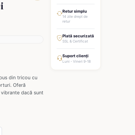
i
Retur simplu
14 zile drept de
retur
Plată securizată
SSL & Certificat
Suport clienți
Luni - Vineri 9-18
us din tricou cu
rturi. Oferă
n vibrante dacă sunt