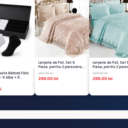
Lenjerie de Pat, Set 6
Lenjerie de Pat, Set 
Piese, pentru 2 persoana,
Piese, pentru 2 pers
CAPUCI...
TURCOA...
sete Bărbați Fără
399.00 lei
399.00 lei
– 6 Albe + 6
299.00 lei
299.00 lei
i