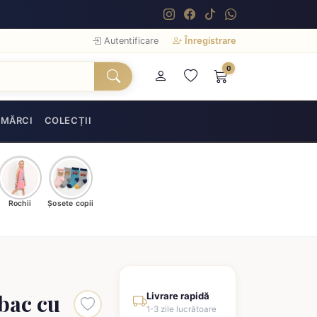
Autentificare
Înregistrare
0
MĂRCI
COLECȚII
Rochii
Șosete copii
bac cu
Livrare rapidă
1-3 zile lucrătoare