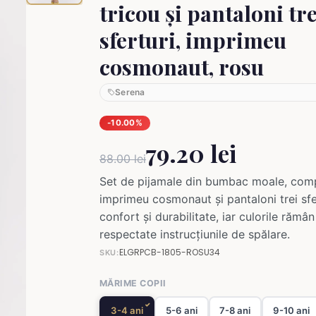
tricou și pantaloni tre
sferturi, imprimeu
cosmonaut, rosu
Serena
-10.00%
79.20 lei
88.00 lei
Set de pijamale din bumbac moale, comp
imprimeu cosmonaut și pantaloni trei sfe
confort și durabilitate, iar culorile rămâ
respectate instrucțiunile de spălare.
ELGRPCB-1805-ROSU34
SKU:
MĂRIME COPII
3-4 ani
5-6 ani
7-8 ani
9-10 ani