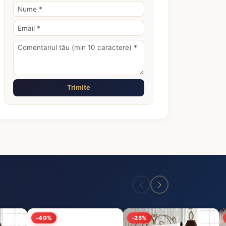
Trimite
-40%
-25%