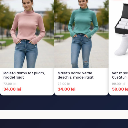
Maletă damă roz pudră,
Maletă damă verde
Set 12 Șo
model raiat
deschis, model raiat
Cusături 
Negre...
72.00 lei
72.00 lei
99.00 lei
34.00 lei
34.00 lei
59.00 le