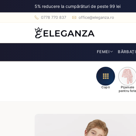
5% reducere la cumpărături de peste 99 lei
0778 770 837
office@eleganza.ro
FEMEI
BĂRBAȚ
Copii
Pijamale
pentru fet