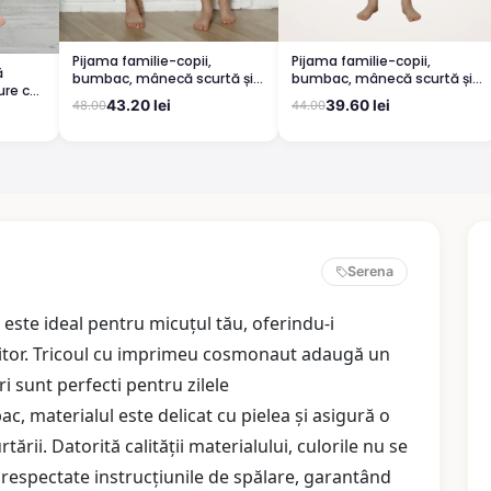
Pijama familie-copii,
Pijama familie-copii,
ă
bumbac, mânecă scurtă și
bumbac, mânecă scurtă și
ure cu
pantaloni 3/4, gri
pantaloni 3/4, albastru
43.20 lei
39.60 lei
48.00
44.00
Serena
este ideal pentru micuțul tău, oferindu-i
titor. Tricoul cu imprimeu cosmonaut adaugă un
ri sunt perfecti pentru zilele
 materialul este delicat cu pielea și asigură o
ării. Datorită calității materialului, culorile nu se
respectate instrucțiunile de spălare, garantând