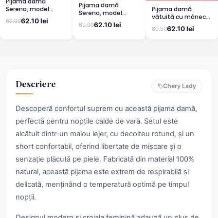
Pijama damă
Pijama damă
Pijama damă
Serena, model
Serena, model
vătuită cu mânecă
leopard, mânecă
leopard, mânecă
62.10 lei
69.00
lungă și pantaloni
scurtă, pantaloni
62.10 lei
69.00
scurtă, pantaloni
62.10 lei
69.00
lungi din bumbac,
3/4
lungi
imprimeu Cute,
Pretty
Descriere
Chery Lady
Descoperă confortul suprem cu această pijama damă,
perfectă pentru nopțile calde de vară. Setul este
alcătuit dintr-un maiou lejer, cu decolteu rotund, și un
short confortabil, oferind libertate de mișcare și o
senzație plăcută pe piele. Fabricată din material 100%
natural, această pijama este extrem de respirabilă și
delicată, menținând o temperatură optimă pe timpul
nopții.
Designul modern și croiala feminină adaugă un plus de