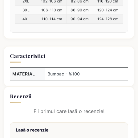
2XL
102-106 cm
82-86 cm
116-120 cm
3XL
106-110 cm
86-90 cm
120-124 cm
4XL
110-114 cm
90-94 cm
124-128 cm
Caracteristici
MATERIAL
Bumbac - %100
Recenzii
Fii primul care lasă o recenzie!
Lasă o recenzie