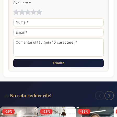
Evaluare *
Trimite
🔥
Nu rata reducerile!
-25%
-25%
-55%