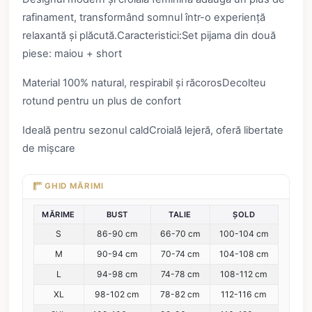
rafinament, transformând somnul într-o experiență
relaxantă și plăcută.Caracteristici:Set pijama din două
piese: maiou + short
Material 100% natural, respirabil și răcorosDecolteu
rotund pentru un plus de confort
Ideală pentru sezonul caldCroială lejeră, oferă libertate
de mișcare
GHID MĂRIMI
MĂRIME
BUST
TALIE
ȘOLD
S
86-90 cm
66-70 cm
100-104 cm
M
90-94 cm
70-74 cm
104-108 cm
L
94-98 cm
74-78 cm
108-112 cm
XL
98-102 cm
78-82 cm
112-116 cm