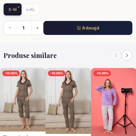
S-M
L-XL
Adaugă
Produse similare
-10.00%
-10.00%
-10.00%