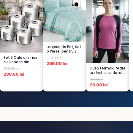
Lenjerie de Pat, Set
6 Piese, pentru 2
persoana,
Set 5 Oale din Inox
399.00 lei
TURCOA...
cu Capace din
299.00 lei
Sticlă
Bluză termală fetițe
399.00 lei
Termorezistent...
roz închis cu detalii
299.00 lei
negre, cu pu...
64.00 lei
29.00 lei