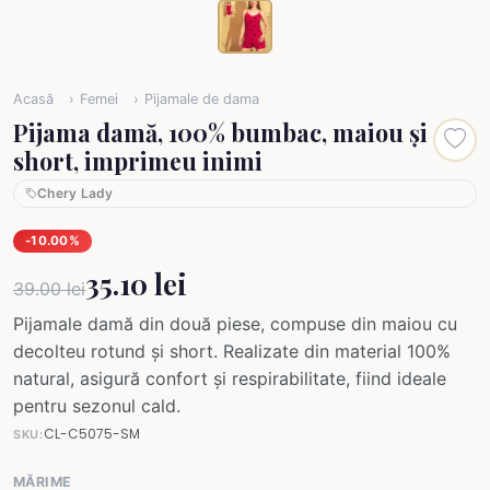
Acasă
Femei
Pijamale de dama
Pijama damă, 100% bumbac, maiou și
short, imprimeu inimi
Chery Lady
-10.00%
35.10 lei
39.00 lei
Pijamale damă din două piese, compuse din maiou cu
decolteu rotund și short. Realizate din material 100%
natural, asigură confort și respirabilitate, fiind ideale
pentru sezonul cald.
CL-C5075-SM
SKU:
MĂRIME