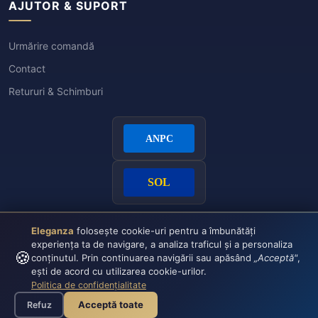
AJUTOR & SUPORT
Urmărire comandă
Contact
Retururi & Schimburi
Eleganza
folosește cookie-uri pentru a îmbunătăți
experiența ta de navigare, a analiza traficul și a personaliza
🍪
conținutul. Prin continuarea navigării sau apăsând
„Acceptă"
,
ești de acord cu utilizarea cookie-urilor.
Politica de confidențialitate
Plata securizată:
VISA
CASH
Acceptă toate
Refuz
© 2026 Eleganza - Toate drepturile rezervate