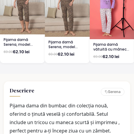
Pijama damă
Pijama damă
Pijama damă
Serena, model
Serena, model
vătuită cu mânecă
leopard, mânecă
leopard, mânecă
62.10 lei
69.00
lungă și pantaloni
scurtă, pantaloni
62.10 lei
69.00
scurtă, pantaloni
62.10 lei
69.00
lungi din bumbac,
3/4
lungi
imprimeu Cute,
Pretty
Descriere
Serena
Pijama dama din bumbac din colecția nouă,
oferind o ținută veselă și confortabilă. Setul
include un tricou cu maneca scurtă și imprimeu ,
perfect pentru a-ți începe ziua cu un zâmbet.