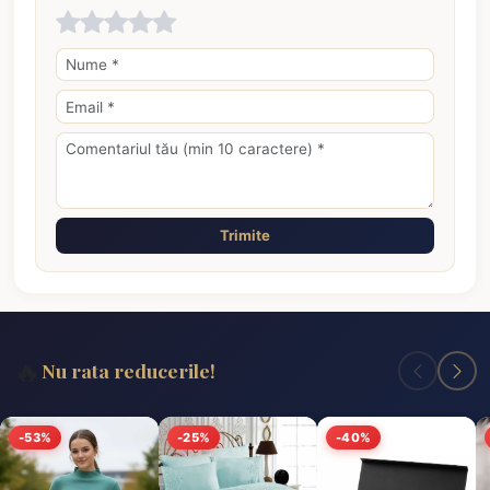
Trimite
🔥
Nu rata reducerile!
-53%
-25%
-40%