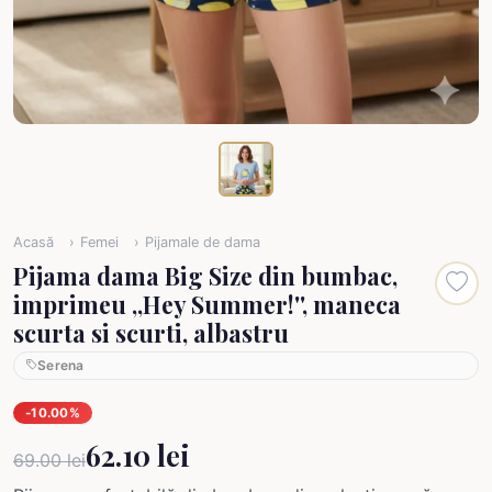
Acasă
Femei
Pijamale de dama
Pijama dama Big Size din bumbac,
imprimeu ,,Hey Summer!'', maneca
scurta si scurti, albastru
Serena
-10.00%
62.10 lei
69.00 lei