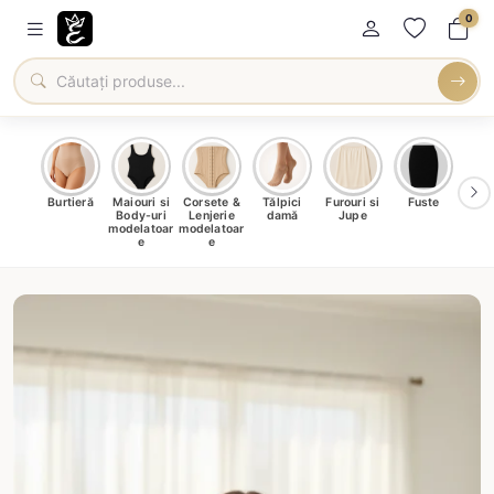
0
oți &
Burtieră
Maiouri si
Corsete &
Tălpici
Furouri si
Fuste
Blu
eri
Body-uri
Lenjerie
damă
Jupe
Ve
ma
modelatoar
modelatoar
e
e