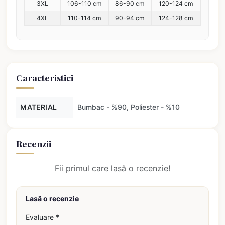
3XL
106-110 cm
86-90 cm
120-124 cm
4XL
110-114 cm
90-94 cm
124-128 cm
Caracteristici
MATERIAL
Bumbac - %90, Poliester - %10
Recenzii
Fii primul care lasă o recenzie!
Lasă o recenzie
Evaluare *