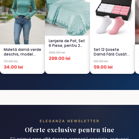
Lenjerie de Pat, Set
6 Piese, pentru 2
Maletă damă verde
Set 12 Șosete
persoana,
399.00 lei
deschis, model
Damă Fără Cusături
TURCOA...
299.00 lei
raiat
– 6 Albe + 6 Roz –
72.00 lei
99.00 lei
Scu...
34.00 lei
59.00 lei
ELEGANZA NEWSLETTER
Oferte exclusive pentru tine