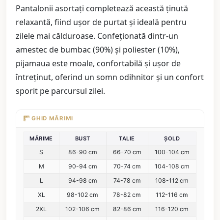
Pantalonii asortați completează această ținută
relaxantă, fiind ușor de purtat și ideală pentru
zilele mai călduroase. Confeționată dintr-un
amestec de bumbac (90%) și poliester (10%),
pijamaua este moale, confortabilă și ușor de
întreținut, oferind un somn odihnitor și un confort
sporit pe parcursul zilei.
GHID MĂRIMI
MĂRIME
BUST
TALIE
ȘOLD
S
86-90 cm
66-70 cm
100-104 cm
M
90-94 cm
70-74 cm
104-108 cm
L
94-98 cm
74-78 cm
108-112 cm
XL
98-102 cm
78-82 cm
112-116 cm
2XL
102-106 cm
82-86 cm
116-120 cm