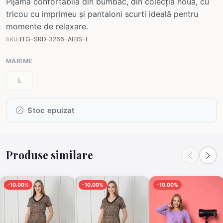
Pijama confortabilă din bumbac, din colecția nouă, cu
tricou cu imprimeu și pantaloni scurti ideală pentru
momente de relaxare.
ELG-SRD-3266-ALBS-L
SKU:
MĂRIME
L
Stoc epuizat
Produse similare
-10.00%
-10.00%
-10.00%