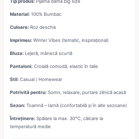
Tip produs:
Pijamă damă big size
Material:
100% Bumbac
Culoare:
Roz deschis
Imprimeu:
Winter Vibes (tematic, inspirațional)
Bluza:
Lejeră, mânecă scurtă
Pantaloni:
Croială comodă, elastic în talie
Stil:
Casual / Homewear
Potrivită pentru:
Somn, relaxare, purtare zilnică acasă
Sezon:
Toamnă – Iarnă (confortabilă și în alte sezoane)
Întreținere:
Spălare la max. 30°C, călcare la
temperatură medie