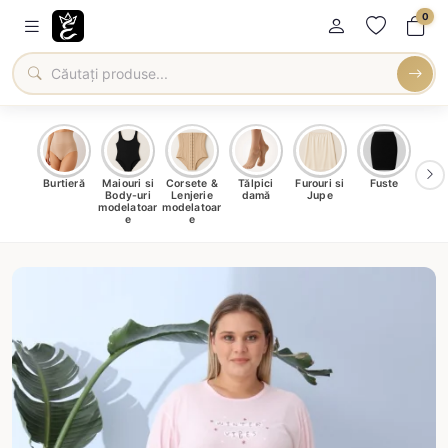
0
oți &
Burtieră
Maiouri si
Corsete &
Tălpici
Furouri si
Fuste
Blu
eri
Body-uri
Lenjerie
damă
Jupe
Ve
ma
modelatoar
modelatoar
e
e