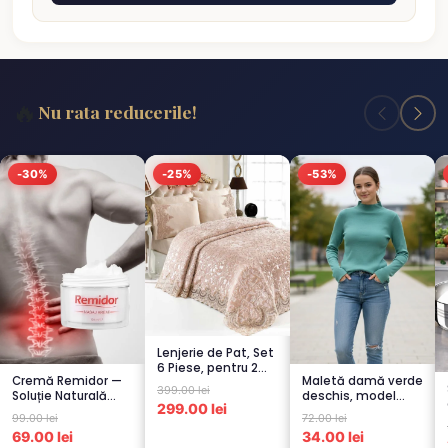
🔥
Nu rata reducerile!
-30%
-25%
-53%
Lenjerie de Pat, Set
6 Piese, pentru 2
Cremă Remidor —
Maletă damă verde
persoana, CAPUCI...
399.00 lei
Soluție Naturală
deschis, model
299.00 lei
pentru Dureri de
raiat
99.00 lei
72.00 lei
Spate...
69.00 lei
34.00 lei