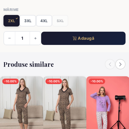
MĂRIME
2XL
3XL
4XL
5XL
Adaugă
Produse similare
-10.00%
-10.00%
-10.00%