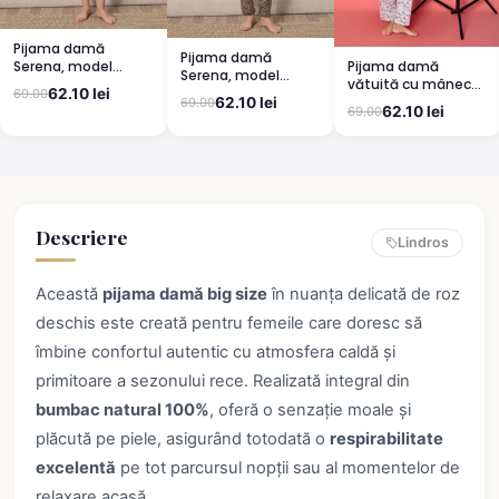
Pijama damă
Pijama damă
Pijama damă
Serena, model
Serena, model
vătuită cu mânecă
leopard, mânecă
leopard, mânecă
62.10 lei
69.00
lungă și pantaloni
scurtă, pantaloni
62.10 lei
69.00
scurtă, pantaloni
62.10 lei
69.00
lungi din bumbac,
3/4
lungi
imprimeu Cute,
Pretty
Descriere
Lindros
Această
pijama damă big size
în nuanța delicată de roz
deschis este creată pentru femeile care doresc să
îmbine confortul autentic cu atmosfera caldă și
primitoare a sezonului rece. Realizată integral din
bumbac natural 100%
, oferă o senzație moale și
plăcută pe piele, asigurând totodată o
respirabilitate
excelentă
pe tot parcursul nopții sau al momentelor de
relaxare acasă.