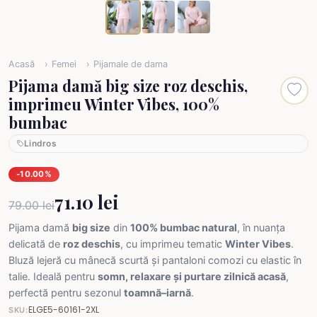
Acasă
Femei
Pijamale de dama
Pijama damă big size roz deschis,
imprimeu Winter Vibes, 100%
bumbac
Lindros
-10.00%
71.10 lei
79.00 lei
Pijama damă
big size
din
100% bumbac natural
, în nuanța
delicată de
roz deschis
, cu imprimeu tematic
Winter Vibes
.
Bluză lejeră cu mânecă scurtă și pantaloni comozi cu elastic în
talie. Ideală pentru
somn, relaxare și purtare zilnică acasă
,
perfectă pentru sezonul
toamnă–iarnă
.
ELGE5-60161-2XL
SKU: