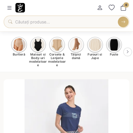
0
oți &
Burtieră
Maiouri si
Corsete &
Tălpici
Furouri si
Fuste
Blu
eri
Body-uri
Lenjerie
damă
Jupe
Ve
ma
modelatoar
modelatoar
e
e