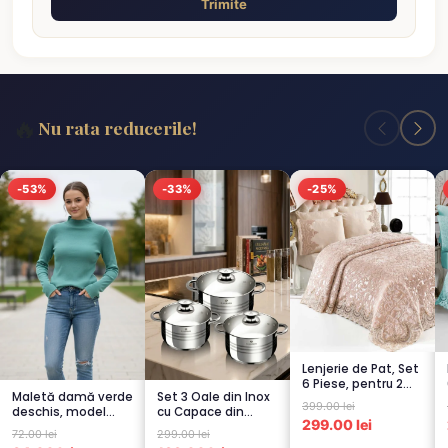
Trimite
🔥
Nu rata reducerile!
-53%
-33%
-25%
Lenjerie de Pat, Set
6 Piese, pentru 2
Maletă damă verde
Set 3 Oale din Inox
persoana, CAPUCI...
399.00 lei
deschis, model
cu Capace din
299.00 lei
raiat
Sticlă
72.00 lei
299.00 lei
Termorezistent...