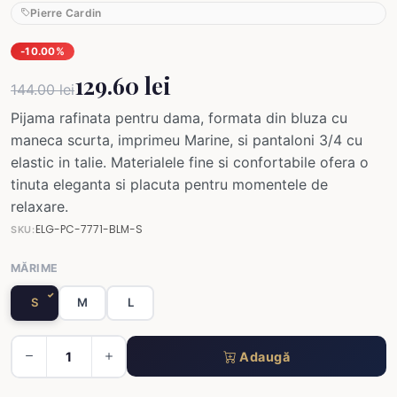
Pierre Cardin
-10.00%
129.60 lei
144.00 lei
Pijama rafinata pentru dama, formata din bluza cu
maneca scurta, imprimeu Marine, si pantaloni 3/4 cu
elastic in talie. Materialele fine si confortabile ofera o
tinuta eleganta si placuta pentru momentele de
relaxare.
ELG-PC-7771-BLM-S
SKU:
MĂRIME
S
M
L
Adaugă