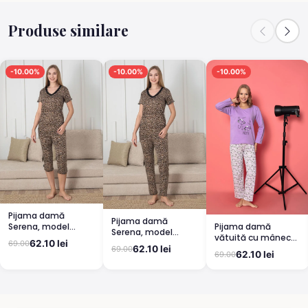
Produse similare
-10.00%
-10.00%
-10.00%
Pijama damă
Pijama damă
Pijama damă
Serena, model
Serena, model
vătuită cu mânecă
leopard, mânecă
leopard, mânecă
62.10 lei
69.00
lungă și pantaloni
scurtă, pantaloni
62.10 lei
69.00
scurtă, pantaloni
62.10 lei
69.00
lungi din bumbac,
3/4
lungi
imprimeu Cute,
Pretty