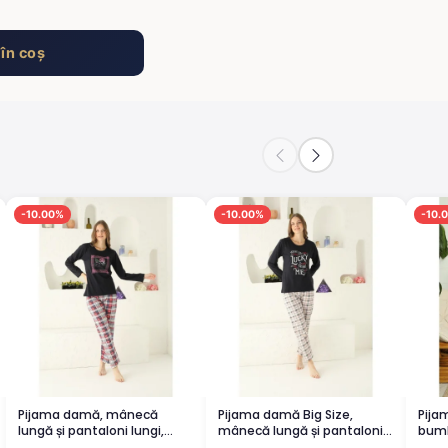
în coș
-10.00%
-10.00%
-10.
Pijama damă, mânecă
Pijama damă Big Size,
Pija
lungă și pantaloni lungi,
mânecă lungă și pantaloni
bumb
imprimeu floral, negru
lungi, imprimeu cu Lucky,
impr