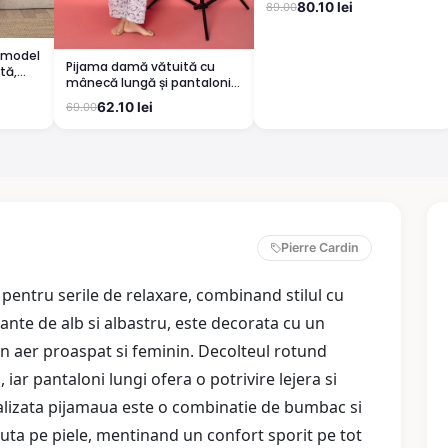
80.10 lei
89.00
True, rosu
 model
Pijama damă vătuită cu
tă,
mânecă lungă și pantaloni
lungi din bumbac, imprimeu
62.10 lei
69.00
Cute, Pretty
Pierre Cardin
pentru serile de relaxare, combinand stilul cu
ante de alb si albastru, este decorata cu un
n aer proaspat si feminin. Decolteul rotund
iar pantaloni lungi ofera o potrivire lejera si
ealizata pijamaua este o combinatie de bumbac si
cuta pe piele, mentinand un confort sporit pe tot