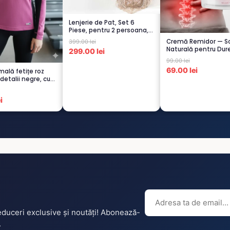
Lenjerie de Pat, Set 6
Piese, pentru 2 persoana,
CAPUCI...
Cremă Remidor — So
399.00 lei
Naturală pentru Dure
299.00 lei
Spate...
99.00 lei
69.00 lei
mală fetițe roz
 detalii negre, cu
i
reduceri exclusive și noutăți! Abonează-
.