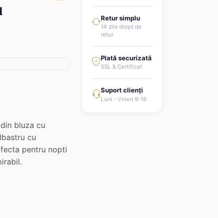
u
Retur simplu
14 zile drept de
retur
Plată securizată
SSL & Certificat
Suport clienți
Luni - Vineri 9-18
 din bluza cu
lbastru cu
rfecta pentru nopti
irabil.