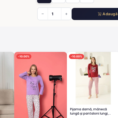
Adaugă 
-10.00%
-10.00%
Pijama damă, mânecă
lungă și pantaloni lungi,
imprimeu Dreams Come