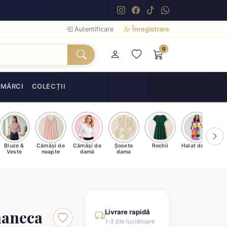
Autentificare
Înregistrare
0
MĂRCI
COLECȚII
Bluze &
Cămăși de
Cămăși de
Șosete
Rochii
Halat damă
T
Veste
noapte
damă
dama
maneca
Livrare rapidă
1-3 zile lucrătoare