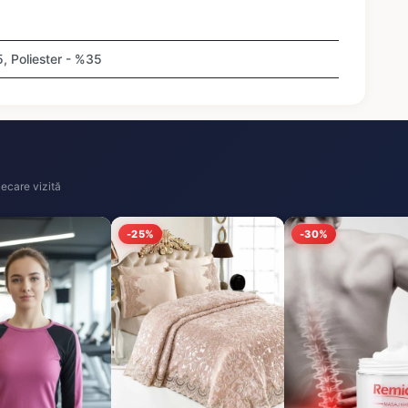
 Poliester - %35
ecare vizită
-25%
-30%