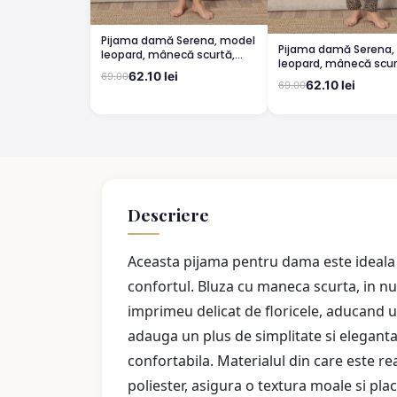
Pijama damă Serena, model
Pijama damă Serena,
leopard, mânecă scurtă,
leopard, mânecă scur
pantaloni 3/4
62.10 lei
69.00
pantaloni lungi
62.10 lei
69.00
Descriere
Aceasta pijama pentru dama este ideala 
confortul. Bluza cu maneca scurta, in nu
imprimeu delicat de floricele, aducand u
adauga un plus de simplitate si eleganta, 
confortabila. Materialul din care este r
poliester, asigura o textura moale si pla