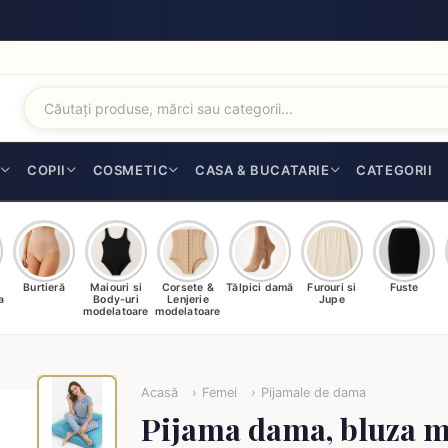
I
COPII
COSMETIC
CASA & BUCATARIE
CATEGORII
Burtieră
Maiouri si
Corsete &
Tălpici damă
Furouri si
Fuste
a
Body-uri
Lenjerie
Jupe
modelatoare
modelatoare
Acasă
Femei
Pijamale de dama
Pijama dama, bluza 