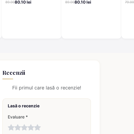
80.10 lei
80.10 lei
89.00
89.00
79.00
negru
panta
Recenzii
Fii primul care lasă o recenzie!
Lasă o recenzie
Evaluare *