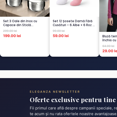
Set 3 Oale din Inox cu
Set 12 Șosete Damă Fără
Capace din Sticlă
Cusături – 6 Albe + 6 Roz –
Termorezistent...
Scu...
299.00 lei
99.00 lei
199.00 lei
59.00 lei
Bluză ter
închis cu
pu...
64.00 lei
29.00 le
ELEGANZA NEWSLETTER
Oferte exclusive pentru tine
Fii primul care află despre campanii speciale, 
te acum și nu rata ofertele noastre avantajoase