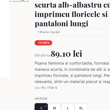
scurta alb-albastru c
imprimeu floricele si
pantaloni lungi
Pierre Cardin
-10.00%
89.10 lei
99.00 lei
Pijama feminina si confortabila, formata
maneca scurta, in combinatia de alb si a
imprimeu floricele, si pantaloni lungi. Pe
relaxante, dintr-un material placut si resp
PC-7710-S
SKU:
MĂRIME
S
M
L
XL