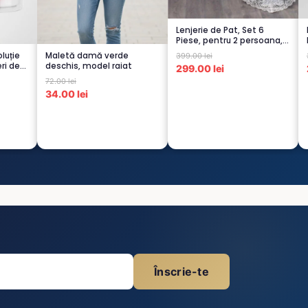
Lenjerie de Pat, Set 6
Piese, pentru 2 persoana,
GRI -1...
luție
Maletă damă verde
399.00 lei
ri de
deschis, model raiat
299.00 lei
72.00 lei
34.00 lei
Înscrie-te