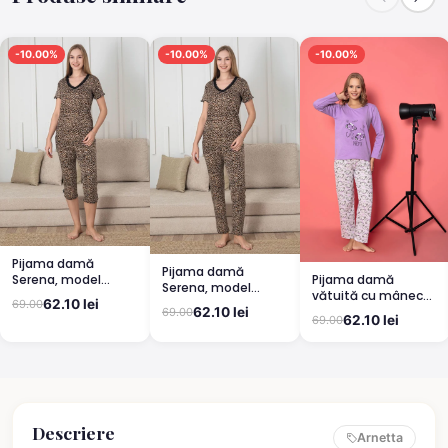
-10.00%
-10.00%
-10.00%
Pijama damă
Pijama damă
Pijama damă
Serena, model
Serena, model
vătuită cu mânecă
leopard, mânecă
leopard, mânecă
62.10 lei
69.00
lungă și pantaloni
scurtă, pantaloni
62.10 lei
69.00
scurtă, pantaloni
62.10 lei
69.00
lungi din bumbac,
3/4
lungi
imprimeu Cute,
Pretty
Descriere
Arnetta