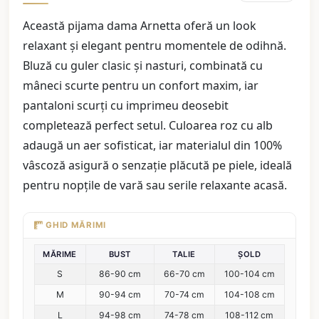
Această pijama dama Arnetta oferă un look
relaxant și elegant pentru momentele de odihnă.
Bluză cu guler clasic și nasturi, combinată cu
mâneci scurte pentru un confort maxim, iar
pantaloni scurți cu imprimeu deosebit
completează perfect setul. Culoarea roz cu alb
adaugă un aer sofisticat, iar materialul din 100%
vâscoză asigură o senzație plăcută pe piele, ideală
pentru nopțile de vară sau serile relaxante acasă.
GHID MĂRIMI
MĂRIME
BUST
TALIE
ȘOLD
S
86-90 cm
66-70 cm
100-104 cm
M
90-94 cm
70-74 cm
104-108 cm
L
94-98 cm
74-78 cm
108-112 cm