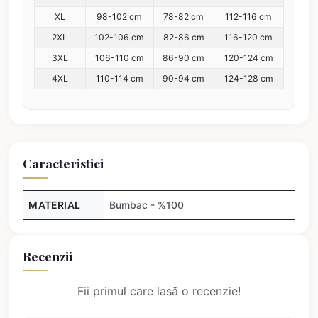
XL
98-102 cm
78-82 cm
112-116 cm
2XL
102-106 cm
82-86 cm
116-120 cm
3XL
106-110 cm
86-90 cm
120-124 cm
4XL
110-114 cm
90-94 cm
124-128 cm
Caracteristici
MATERIAL
Bumbac - %100
Recenzii
Fii primul care lasă o recenzie!