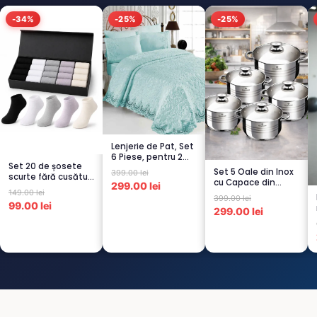
-34%
-25%
-25%
Lenjerie de Pat, Set
6 Piese, pentru 2
Set 20 de șosete
persoana,
Set 5 Oale din Inox
399.00 lei
scurte fără cusături
TURCOA...
cu Capace din
299.00 lei
pentru femei – 5...
149.00 lei
Sticlă
399.00 lei
Termorezistent...
99.00 lei
299.00 lei