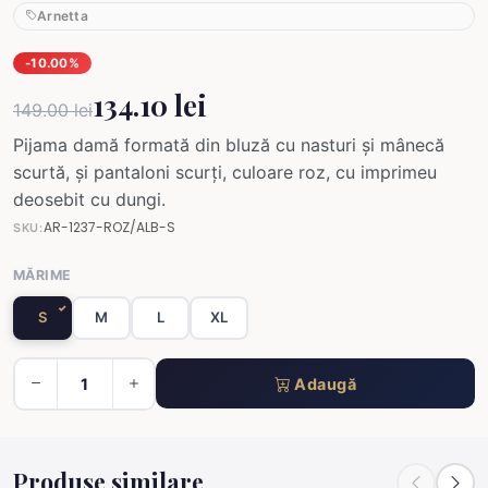
Arnetta
-10.00%
134.10 lei
149.00 lei
Pijama damă formată din bluză cu nasturi și mânecă
scurtă, și pantaloni scurți, culoare roz, cu imprimeu
deosebit cu dungi.
AR-1237-ROZ/ALB-S
SKU:
MĂRIME
S
M
L
XL
Adaugă
Produse similare