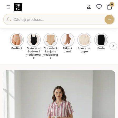
0
oți &
Burtieră
Maiouri si
Corsete &
Tălpici
Furouri si
Fuste
Blu
eri
Body-uri
Lenjerie
damă
Jupe
Ve
ma
modelatoar
modelatoar
e
e