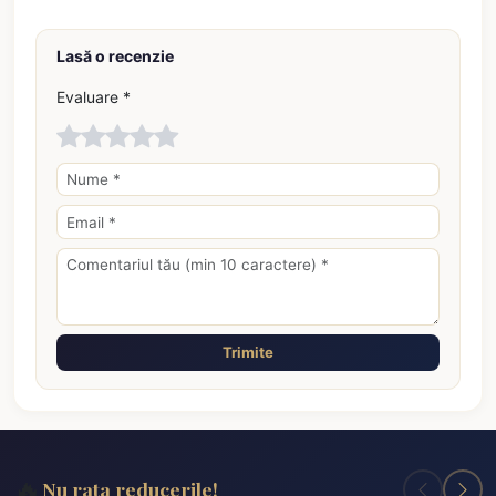
Lasă o recenzie
Evaluare *
Trimite
🔥
Nu rata reducerile!