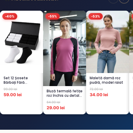
-40%
-55%
-53%
Set 12 Șosete
Maletă damă roz
Bărbați Fără
pudră, model raiat
Cusături – 6 Albe +
99.00 lei
72.00 lei
Bluză termală fetițe
6 Negre...
59.00 lei
34.00 lei
roz închis cu detalii
negre, cu pu...
64.00 lei
29.00 lei