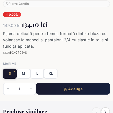
Pierre Cardin
-10.00%
134.10 lei
149.00 lei
Pijama delicată pentru femei, formată dintr-o bluza cu
volanase la maneci și pantaloni 3/4 cu elastic în talie și
fundiță aplicată.
PC-7702-S
SKU:
MĂRIME
S
M
L
XL
Adaugă
Produse similare