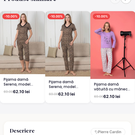
-10.00%
-10.00%
-10.00%
Pijama damă
Pijama damă
Pijama damă
Serena, model
Serena, model
vătuită cu mânecă
leopard, mânecă
leopard, mânecă
62.10 lei
69.00
lungă și pantaloni
scurtă, pantaloni
62.10 lei
69.00
scurtă, pantaloni
62.10 lei
69.00
lungi din bumbac,
3/4
lungi
imprimeu Cute,
Pretty
Descriere
Pierre Cardin