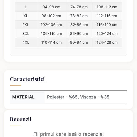
L
94-98 cm
74-78 cm
108-112 cm
XL
98-102 cm
78-82 cm
112-116 cm
2XL
102-106 cm
82-86 cm
116-120 cm
3XL
106-110 cm
86-90 cm
120-124 cm
4XL
110-114 cm
90-94 cm
124-128 cm
Caracteristici
MATERIAL
Poliester - %65, Viscoza - %35
Recenzii
Fii primul care lasă o recenzie!