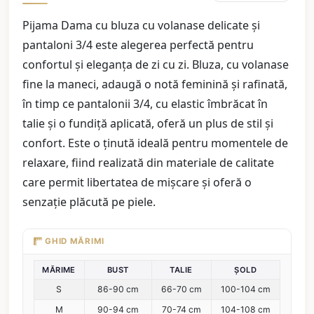
Pijama Dama cu bluza cu volanase delicate și
pantaloni 3/4 este alegerea perfectă pentru
confortul și eleganța de zi cu zi. Bluza, cu volanase
fine la maneci, adaugă o notă feminină și rafinată,
în timp ce pantalonii 3/4, cu elastic îmbrăcat în
talie și o fundiță aplicată, oferă un plus de stil și
confort. Este o ținută ideală pentru momentele de
relaxare, fiind realizată din materiale de calitate
care permit libertatea de mișcare și oferă o
senzație plăcută pe piele.
GHID MĂRIMI
MĂRIME
BUST
TALIE
ȘOLD
S
86-90 cm
66-70 cm
100-104 cm
M
90-94 cm
70-74 cm
104-108 cm