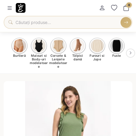
0
oți &
Burtieră
Maiouri si
Corsete &
Tălpici
Furouri si
Fuste
Blu
eri
Body-uri
Lenjerie
damă
Jupe
Ve
ma
modelatoar
modelatoar
e
e