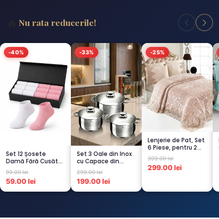
🔥
Nu rata reducerile!
-40%
-33%
-25%
Lenjerie de Pat, Set
6 Piese, pentru 2
Set 12 Șosete
Set 3 Oale din Inox
persoana, CAPUCI...
399.00 lei
Damă Fără Cusături
cu Capace din
299.00 lei
– 6 Albe + 6 Roz –
Sticlă
99.00 lei
299.00 lei
Scu...
Termorezistent...
59.00 lei
199.00 lei