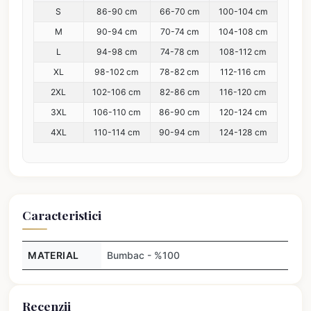
S
86-90 cm
66-70 cm
100-104 cm
M
90-94 cm
70-74 cm
104-108 cm
L
94-98 cm
74-78 cm
108-112 cm
XL
98-102 cm
78-82 cm
112-116 cm
2XL
102-106 cm
82-86 cm
116-120 cm
3XL
106-110 cm
86-90 cm
120-124 cm
4XL
110-114 cm
90-94 cm
124-128 cm
Caracteristici
MATERIAL
Bumbac - %100
Recenzii