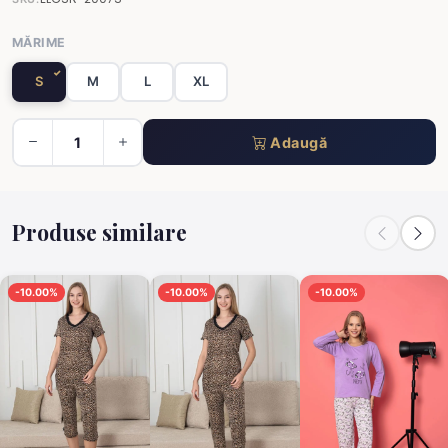
MĂRIME
S
M
L
XL
Adaugă
Produse similare
-10.00%
-10.00%
-10.00%