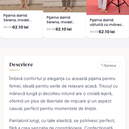
Pijama damă
Pijama damă
Pijama damă
Serena, model
Serena, model
vătuită cu mânecă
leopard, mânecă
leopard, mânecă
62.10 lei
69.00
lungă și pantaloni
scurtă, pantaloni
62.10 lei
69.00
scurtă, pantaloni
62.10 lei
69.00
lungi din bumbac,
3/4
lungi
imprimeu Cute,
Pretty
Descriere
Serena
Îmbină confortul și eleganța cu această pijama pentru
femei, ideală pentru serile de relaxare acasă. Tricoul cu
mânecă lungă și decolteu rotund are o croială lejeră,
oferind un plus de libertate de mișcare și un aspect
casual, perfect pentru momentele de liniște.
Pantalonii lungi, cu talie elastică, se potrivesc perfect,
fără a crea senzația de constrângere. Confecționată