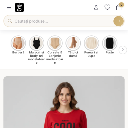
0
oți &
Burtieră
Maiouri si
Corsete &
Tălpici
Furouri si
Fuste
Blu
eri
Body-uri
Lenjerie
damă
Jupe
Ve
ma
modelatoar
modelatoar
e
e