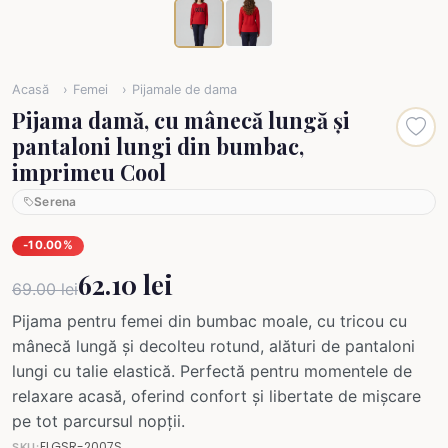
Acasă
Femei
Pijamale de dama
Pijama damă, cu mânecă lungă și
pantaloni lungi din bumbac,
imprimeu Cool
Serena
-10.00%
62.10 lei
69.00 lei
Pijama pentru femei din bumbac moale, cu tricou cu
mânecă lungă și decolteu rotund, alături de pantaloni
lungi cu talie elastică. Perfectă pentru momentele de
relaxare acasă, oferind confort și libertate de mișcare
pe tot parcursul nopții.
ELGSR-2007S
SKU: