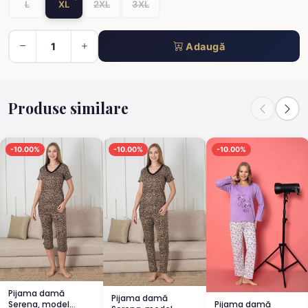
L
XL
2XL
3XL
Adaugă
Produse similare
-10.00%
-10.00%
-10.00%
Pijama damă
Pijama damă
Pijama damă
Serena, model