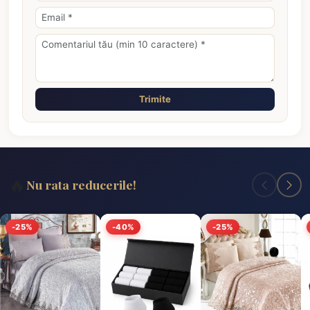
Trimite
🔥
Nu rata reducerile!
-25%
-40%
-25%