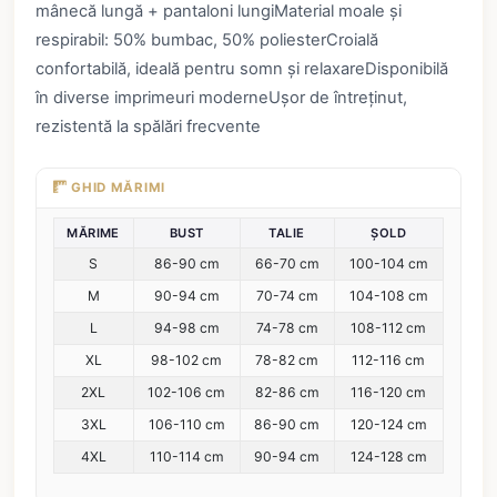
mânecă lungă + pantaloni lungiMaterial moale și
respirabil: 50% bumbac, 50% poliesterCroială
confortabilă, ideală pentru somn și relaxareDisponibilă
în diverse imprimeuri moderneUșor de întreținut,
rezistentă la spălări frecvente
GHID MĂRIMI
MĂRIME
BUST
TALIE
ȘOLD
S
86-90 cm
66-70 cm
100-104 cm
M
90-94 cm
70-74 cm
104-108 cm
L
94-98 cm
74-78 cm
108-112 cm
XL
98-102 cm
78-82 cm
112-116 cm
2XL
102-106 cm
82-86 cm
116-120 cm
3XL
106-110 cm
86-90 cm
120-124 cm
4XL
110-114 cm
90-94 cm
124-128 cm