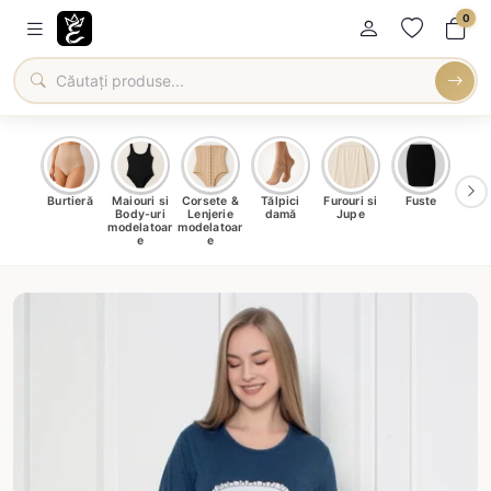
0
oți &
Burtieră
Maiouri si
Corsete &
Tălpici
Furouri si
Fuste
Blu
eri
Body-uri
Lenjerie
damă
Jupe
Ve
ma
modelatoar
modelatoar
e
e