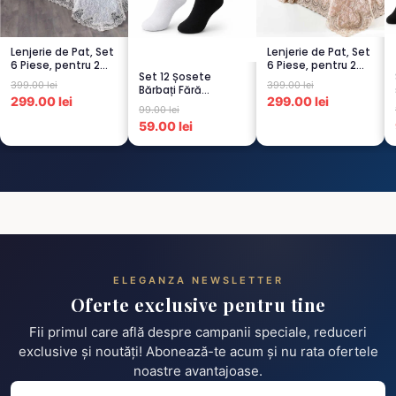
Lenjerie de Pat, Set
Lenjerie de Pat, Set
6 Piese, pentru 2
6 Piese, pentru 2
Set 12 Șosete
persoana, GRI -1...
persoana, CAPUCI...
399.00 lei
399.00 lei
Bărbați Fără
299.00 lei
299.00 lei
Cusături – 6 Albe +
99.00 lei
6 Negre...
59.00 lei
ELEGANZA NEWSLETTER
Oferte exclusive pentru tine
Fii primul care află despre campanii speciale, reduceri
exclusive și noutăți! Abonează-te acum și nu rata ofertele
noastre avantajoase.