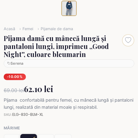
Acasă
Femei
Pijamale de dama
Pijama damă cu mânecă lungă și
pantaloni lungi, imprimeu ,,Good
Night'', culoare bleumarin
Serena
-10.00%
62.10 lei
69.00 lei
Pijama confortabilă pentru femei, cu mânecă lungă și pantaloni
lungi, realizată din material moale și respirabil.
ELG-830-BLM-XL
SKU:
MĂRIME