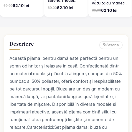
Serena, model
vătuită cu mânecă
leopard, mânecă
leopard, mânecă
62.10 lei
69.00
lungă și pantaloni
scurtă, pantaloni
62.10 lei
69.00
scurtă, pantaloni
62.10 lei
69.00
lungi din bumbac,
3/4
lungi
imprimeu Cute,
Pretty
Descriere
Serena
Această pijama pentru damă este perfectă pentru un
somn odihnitor și relaxare în casă. Confectionată dintr-
un material moale și plăcut la atingere, compus din 50%
bumbac și 50% poliester, oferă confort și respirabilitate
pe tot parcursul nopții. Bluza are un design modern cu
mânecă lungă, iar pantalonii lungi asigură lejeritate și
libertate de mișcare. Disponibilă în diverse modele și
imprimeuri atractive, această pijama combină stilul cu
funcționalitatea pentru nopți liniștite și momente de
relaxare.Caracteristici:Set pijama damă: bluză cu