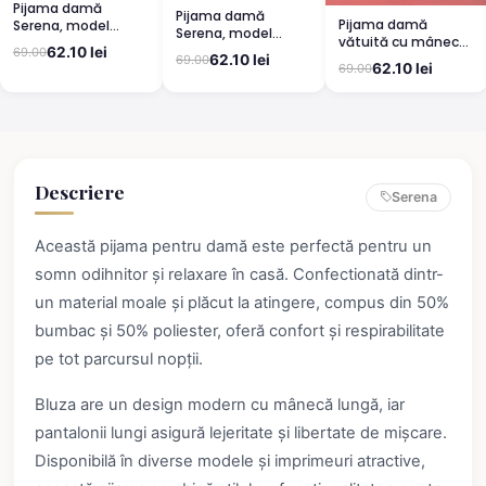
Pijama damă
Pijama damă
Pijama damă
Serena, model
Serena, model
vătuită cu mânecă
leopard, mânecă
leopard, mânecă
62.10 lei
69.00
lungă și pantaloni
scurtă, pantaloni
62.10 lei
69.00
scurtă, pantaloni
62.10 lei
69.00
lungi din bumbac,
3/4
lungi
imprimeu Cute,
Pretty
Descriere
Serena
Această pijama pentru damă este perfectă pentru un
somn odihnitor și relaxare în casă. Confectionată dintr-
un material moale și plăcut la atingere, compus din 50%
bumbac și 50% poliester, oferă confort și respirabilitate
pe tot parcursul nopții.
Bluza are un design modern cu mânecă lungă, iar
pantalonii lungi asigură lejeritate și libertate de mișcare.
Disponibilă în diverse modele și imprimeuri atractive,