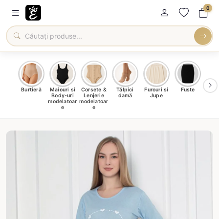
0
oți &
Burtieră
Maiouri si
Corsete &
Tălpici
Furouri si
Fuste
Blu
eri
Body-uri
Lenjerie
damă
Jupe
Ve
ma
modelatoar
modelatoar
e
e