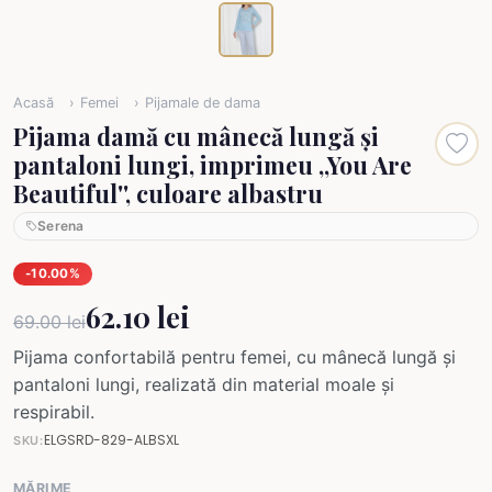
Acasă
Femei
Pijamale de dama
Pijama damă cu mânecă lungă și
pantaloni lungi, imprimeu ,,You Are
Beautiful'', culoare albastru
Serena
-10.00%
62.10 lei
69.00 lei
Pijama confortabilă pentru femei, cu mânecă lungă și
pantaloni lungi, realizată din material moale și
respirabil.
ELGSRD-829-ALBSXL
SKU:
MĂRIME