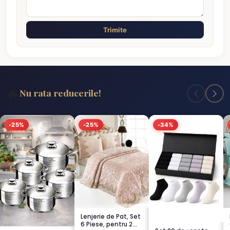
Trimite
🔥
Nu rata reducerile!
-25%
-25%
-34%
Lenjerie de Pat, Set
6 Piese, pentru 2