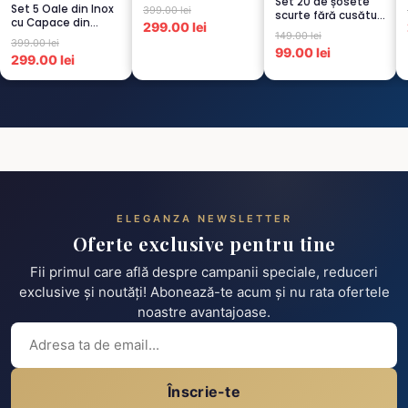
Set 20 de șosete
persoana, CAPUCI...
Set 5 Oale din Inox
399.00 lei
scurte fără cusături
cu Capace din
299.00 lei
pentru femei – 5...
149.00 lei
Sticlă
399.00 lei
Termorezistent...
99.00 lei
299.00 lei
ELEGANZA NEWSLETTER
Oferte exclusive pentru tine
Fii primul care află despre campanii speciale, reduceri
exclusive și noutăți! Abonează-te acum și nu rata ofertele
noastre avantajoase.
Înscrie-te