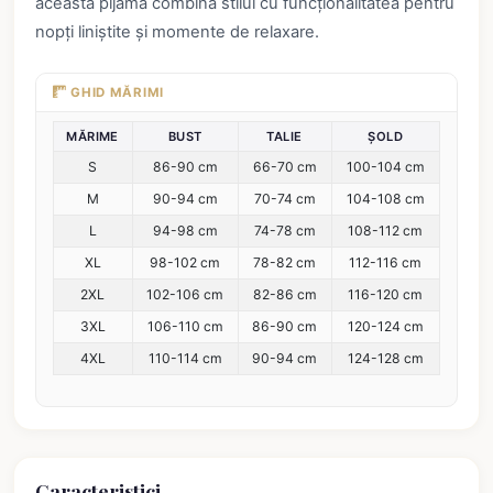
această pijama combină stilul cu funcționalitatea pentru
nopți liniștite și momente de relaxare.
GHID MĂRIMI
MĂRIME
BUST
TALIE
ȘOLD
S
86-90 cm
66-70 cm
100-104 cm
M
90-94 cm
70-74 cm
104-108 cm
L
94-98 cm
74-78 cm
108-112 cm
XL
98-102 cm
78-82 cm
112-116 cm
2XL
102-106 cm
82-86 cm
116-120 cm
3XL
106-110 cm
86-90 cm
120-124 cm
4XL
110-114 cm
90-94 cm
124-128 cm
Caracteristici