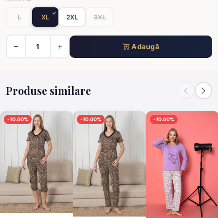
L
XL
2XL
3XL
Adaugă
Produse similare
-10.00%
-10.00%
-10.00%