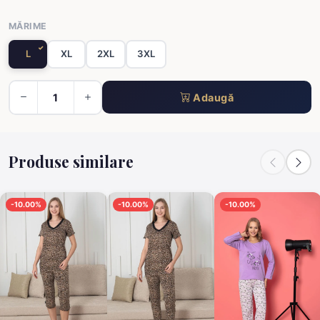
MĂRIME
L
XL
2XL
3XL
Adaugă
Produse similare
-10.00%
-10.00%
-10.00%