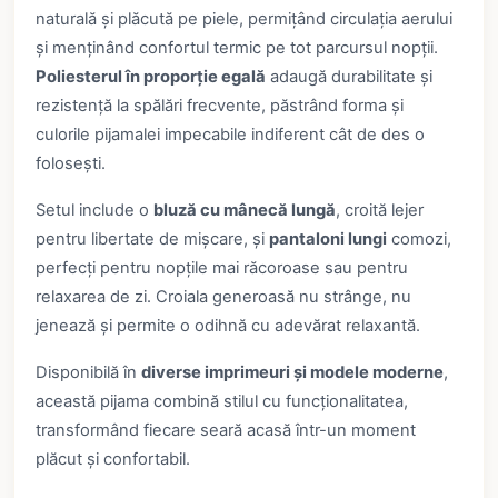
naturală și plăcută pe piele, permițând circulația aerului
și menținând confortul termic pe tot parcursul nopții.
Poliesterul în proporție egală
adaugă durabilitate și
rezistență la spălări frecvente, păstrând forma și
culorile pijamalei impecabile indiferent cât de des o
folosești.
Setul include o
bluză cu mânecă lungă
, croită lejer
pentru libertate de mișcare, și
pantaloni lungi
comozi,
perfecți pentru nopțile mai răcoroase sau pentru
relaxarea de zi. Croiala generoasă nu strânge, nu
jenează și permite o odihnă cu adevărat relaxantă.
Disponibilă în
diverse imprimeuri și modele moderne
,
această pijama combină stilul cu funcționalitatea,
transformând fiecare seară acasă într-un moment
plăcut și confortabil.