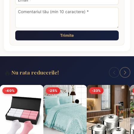
Trimite
🔥
Nu rata reducerile!
-40%
-25%
-33%