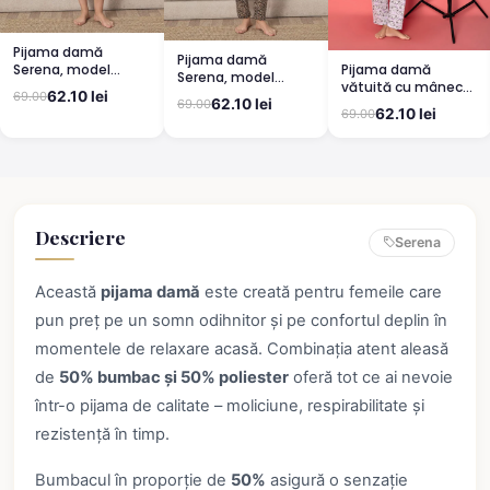
Pijama damă
Pijama damă
Pijama damă
Serena, model
Serena, model
vătuită cu mânecă
leopard, mânecă
leopard, mânecă
62.10 lei
69.00
lungă și pantaloni
scurtă, pantaloni
62.10 lei
69.00
scurtă, pantaloni
62.10 lei
69.00
lungi din bumbac,
3/4
lungi
imprimeu Cute,
Pretty
Descriere
Serena
Această
pijama damă
este creată pentru femeile care
pun preț pe un somn odihnitor și pe confortul deplin în
momentele de relaxare acasă. Combinația atent aleasă
de
50% bumbac și 50% poliester
oferă tot ce ai nevoie
într-o pijama de calitate – moliciune, respirabilitate și
rezistență în timp.
Bumbacul în proporție de
50%
asigură o senzație