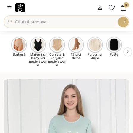
0
oți &
Burtieră
Maiouri si
Corsete &
Tălpici
Furouri si
Fuste
Blu
eri
Body-uri
Lenjerie
damă
Jupe
Ve
ma
modelatoar
modelatoar
e
e