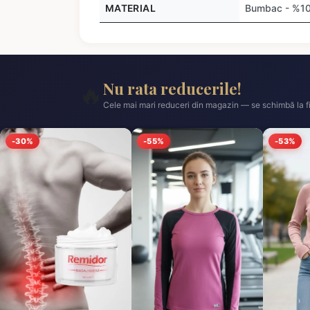
MATERIAL
Bumbac - %1
Nu rata reducerile!
🔥
Cele mai mari reduceri din magazin — se schimbă la fi
-30%
-55%
-53%