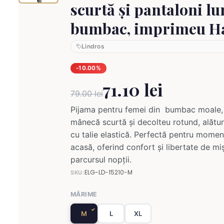
scurtă și pantaloni lu
bumbac, imprimeu H
Lindros
-10.00%
71.10 lei
79.00 lei
Pijama pentru femei din bumbac moale, 
mânecă scurtă și decolteu rotund, alătur
cu talie elastică. Perfectă pentru momen
acasă, oferind confort și libertate de mi
parcursul nopții.
ELG-LD-15210-M
SKU:
MĂRIME
M
L
XL