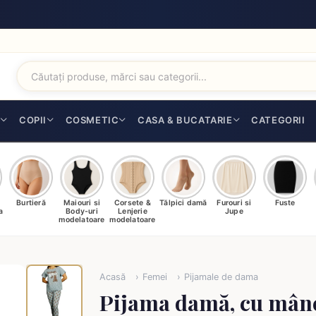
I
COPII
COSMETIC
CASA & BUCATARIE
CATEGORII
Burtieră
Maiouri si
Corsete &
Tălpici damă
Furouri si
Fuste
a
Body-uri
Lenjerie
Jupe
modelatoare
modelatoare
Acasă
Femei
Pijamale de dama
Pijama damă, cu mân