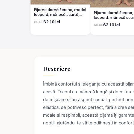
Pijama damă Serena, model
Pijama damă Serena,
leopard, mânecă scurtă,
leopard, mânecă scur
pantaloni 3/4
62.10 lei
69.00
pantaloni lungi
62.10 lei
69.00
Descriere
Îmbină confortul și eleganța cu această pija
acasă. Tricoul cu mânecă lungă și decolteu ro
de mișcare și un aspect casual, perfect pentr
elastică, se potrivesc perfect, fără a crea
moale și respirabil, această pijama îți garan
nopții, ajutându-te să te odihnești în confort