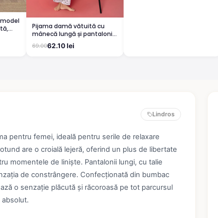
True, rosu
 model
Pijama damă vătuită cu
tă,
mânecă lungă și pantaloni
lungi din bumbac, imprimeu
62.10 lei
69.00
Cute, Pretty
Lindros
ma pentru femei, ideală pentru serile de relaxare
tund are o croială lejeră, oferind un plus de libertate
u momentele de liniște. Pantalonii lungi, cu talie
 senzația de constrângere. Confecționată din bumbac
tează o senzație plăcută și răcoroasă pe tot parcursul
 absolut.