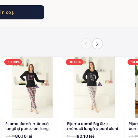
în coș
-10.00%
-10.00%
-10.
Pijama damă, mânecă
Pijama damă Big Size,
Pija
lungă și pantaloni lungi,
mânecă lungă și pantaloni
bumb
imprimeu floral, negru
lungi, imprimeu cu Lucky,
impr
80.10 lei
80.10 lei
89.00
89.00
79.00