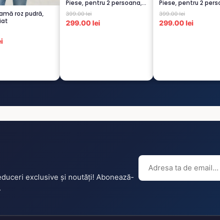
Piese, pentru 2 persoana,
Piese, pentru 2 pers
CAPUCI...
GRI -1...
amă roz pudră,
399.00 lei
399.00 lei
iat
299.00 lei
299.00 lei
i
reduceri exclusive și noutăți! Abonează-
.