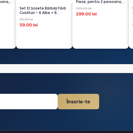
oana,
Piese, pentru 2 persoana,
TURCOA...
Set 12 Șosete Bărbați Fără
399.00 lei
Cusături – 6 Albe + 6
299.00 lei
Negre...
99.00 lei
59.00 lei
Înscrie-te