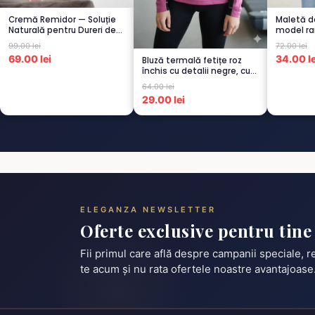
Cremă Remidor — Soluție
Maletă d
Naturală pentru Dureri de
model ra
Spate...
99.00 lei
72.00 lei
69.00 lei
34.00 le
Bluză termală fetițe roz
închis cu detalii negre, cu
pu...
64.00 lei
29.00 lei
ELEGANZA NEWSLETTER
Oferte exclusive pentru tine
Fii primul care află despre campanii speciale, 
te acum și nu rata ofertele noastre avantajoase