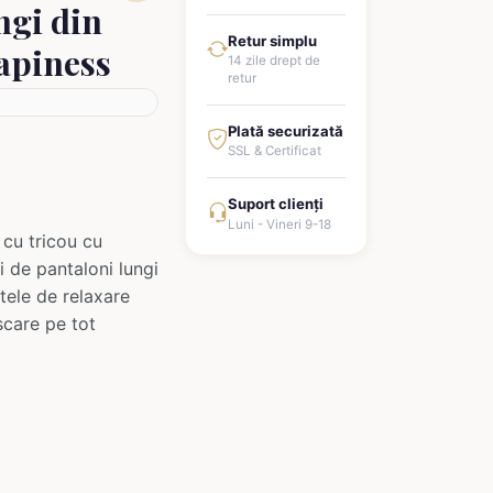
ngi din
Retur simplu
apiness
14 zile drept de
retur
Plată securizată
SSL & Certificat
Suport clienți
Luni - Vineri 9-18
cu tricou cu
i de pantaloni lungi
tele de relaxare
șcare pe tot