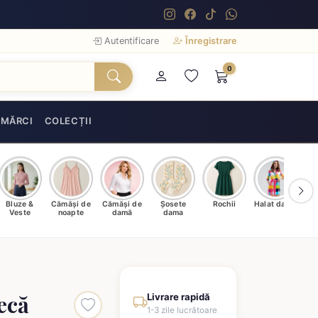
Autentificare
Înregistrare
0
MĂRCI
COLECȚII
Bluze &
Cămăși de
Cămăși de
Șosete
Rochii
Halat damă
T
Veste
noapte
damă
dama
ecă
Livrare rapidă
1-3 zile lucrătoare