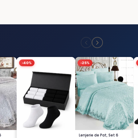
-40%
-25%
6
Lenjerie de Pat, Set 6