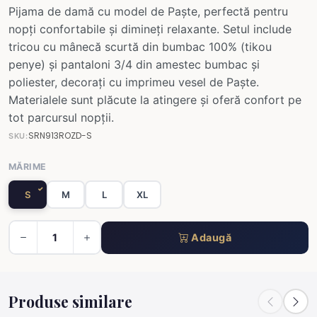
Pijama de damă cu model de Paște, perfectă pentru
nopți confortabile și dimineți relaxante. Setul include
tricou cu mânecă scurtă din bumbac 100% (tikou
penye) și pantaloni 3/4 din amestec bumbac și
poliester, decorați cu imprimeu vesel de Paște.
Materialele sunt plăcute la atingere și oferă confort pe
tot parcursul nopții.
SRN913ROZD-S
SKU:
MĂRIME
S
M
L
XL
Adaugă
Produse similare