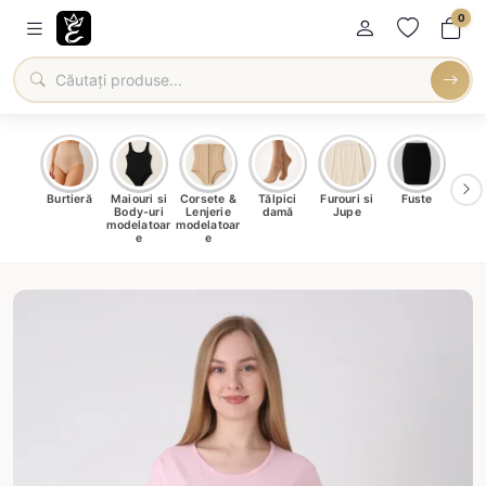
0
oți &
Burtieră
Maiouri si
Corsete &
Tălpici
Furouri si
Fuste
Blu
eri
Body-uri
Lenjerie
damă
Jupe
Ve
ma
modelatoar
modelatoar
e
e