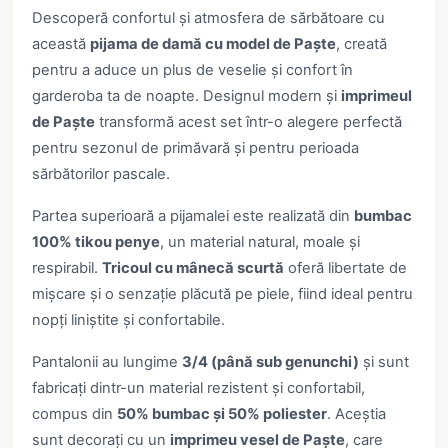
Descoperă confortul și atmosfera de sărbătoare cu
această
pijama de damă cu model de Paște
, creată
pentru a aduce un plus de veselie și confort în
garderoba ta de noapte. Designul modern și
imprimeul
de Paște
transformă acest set într-o alegere perfectă
pentru sezonul de primăvară și pentru perioada
sărbătorilor pascale.
Partea superioară a pijamalei este realizată din
bumbac
100% tikou penye
, un material natural, moale și
respirabil.
Tricoul cu mânecă scurtă
oferă libertate de
mișcare și o senzație plăcută pe piele, fiind ideal pentru
nopți liniștite și confortabile.
Pantalonii au lungime
3/4 (până sub genunchi)
și sunt
fabricați dintr-un material rezistent și confortabil,
compus din
50% bumbac și 50% poliester
. Aceștia
sunt decorați cu un
imprimeu vesel de Paște
, care