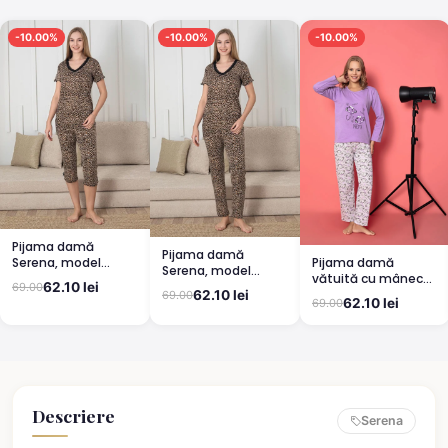
-10.00%
-10.00%
-10.00%
Pijama damă
Pijama damă
Pijama damă
Serena, model
Serena, model
vătuită cu mânecă
leopard, mânecă
leopard, mânecă
62.10 lei
69.00
lungă și pantaloni
scurtă, pantaloni
62.10 lei
69.00
scurtă, pantaloni
62.10 lei
69.00
lungi din bumbac,
3/4
lungi
imprimeu Cute,
Pretty
Descriere
Serena