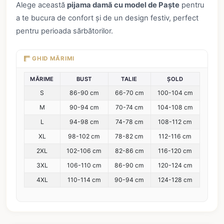
Alege această
pijama damă cu model de Paște
pentru
a te bucura de confort și de un design festiv, perfect
pentru perioada sărbătorilor.
GHID MĂRIMI
MĂRIME
BUST
TALIE
ȘOLD
S
86-90 cm
66-70 cm
100-104 cm
M
90-94 cm
70-74 cm
104-108 cm
L
94-98 cm
74-78 cm
108-112 cm
XL
98-102 cm
78-82 cm
112-116 cm
2XL
102-106 cm
82-86 cm
116-120 cm
3XL
106-110 cm
86-90 cm
120-124 cm
4XL
110-114 cm
90-94 cm
124-128 cm