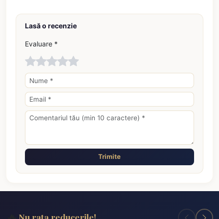
Lasă o recenzie
Evaluare *
Trimite
🔥
Nu rata reducerile!