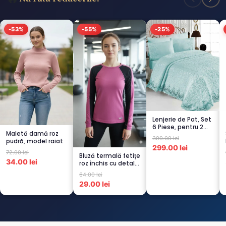
-53%
-55%
-25%
Lenjerie de Pat, Set
6 Piese, pentru 2
Maletă damă roz
persoana,
399.00 lei
pudră, model raiat
TURCOA...
299.00 lei
72.00 lei
Bluză termală fetițe
34.00 lei
roz închis cu detalii
negre, cu pu...
64.00 lei
29.00 lei