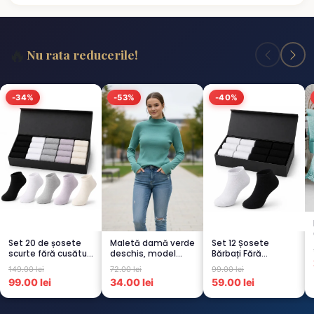
🔥
Nu rata reducerile!
-34%
-53%
-40%
Set 20 de șosete
Maletă damă verde
Set 12 Șosete
scurte fără cusături
deschis, model
Bărbați Fără
pentru femei – 5...
raiat
Cusături – 6 Albe +
149.00 lei
72.00 lei
99.00 lei
6 Negre...
99.00 lei
34.00 lei
59.00 lei