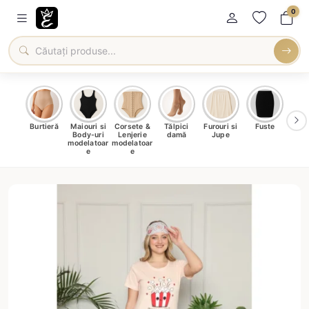
0
oți &
Burtieră
Maiouri si
Corsete &
Tălpici
Furouri si
Fuste
Blu
eri
Body-uri
Lenjerie
damă
Jupe
Ve
ma
modelatoar
modelatoar
e
e