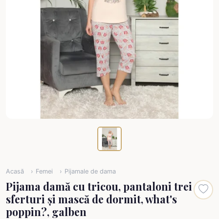
Acasă
Femei
Pijamale de dama
Pijama damă cu tricou, pantaloni trei
sferturi și mască de dormit, what's
poppin?, galben