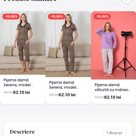
-10.00%
-10.00%
-10.00%
Pijama damă
Pijama damă
Pijama damă
Serena, model
Serena, model
vătuită cu mânecă
leopard, mânecă
leopard, mânecă
62.10 lei
69.00
lungă și pantaloni
scurtă, pantaloni
62.10 lei
69.00
scurtă, pantaloni
62.10 lei
69.00
lungi din bumbac,
3/4
lungi
imprimeu Cute,
Pretty
Descriere
Boyraz