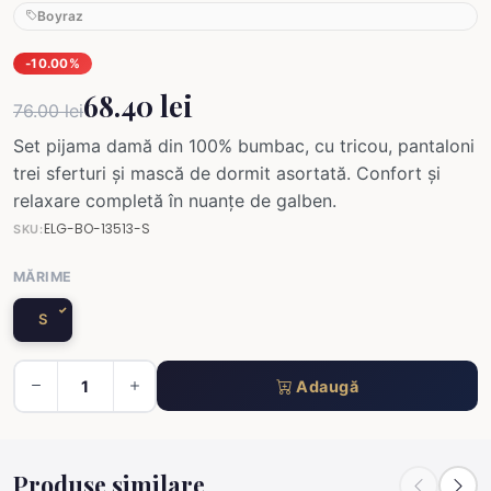
Boyraz
-10.00%
68.40 lei
76.00 lei
Set pijama damă din 100% bumbac, cu tricou, pantaloni
trei sferturi și mască de dormit asortată. Confort și
relaxare completă în nuanțe de galben.
ELG-BO-13513-S
SKU:
MĂRIME
S
Adaugă
Produse similare