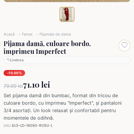
Acasă
Femei
Pijamale de dama
Pijama damă, culoare bordo,
imprimeu Imperfect
Lindros
-10.00%
71.10 lei
79.00 lei
Set pijama damă din bumbac, format din tricou de
culoare bordo, cu imprimeu "Imperfect", și pantaloni
3/4 asortați. Un look relaxat și confortabil pentru
momentele de odihnă.
ELG-LD-19090-ROSU-L
SKU: