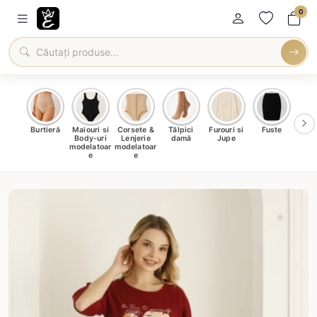
0
oți &
Burtieră
Maiouri si
Corsete &
Tălpici
Furouri si
Fuste
Blu
eri
Body-uri
Lenjerie
damă
Jupe
Ve
ma
modelatoar
modelatoar
e
e