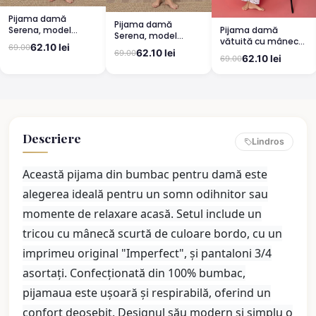
Pijama damă
Pijama damă
Pijama damă
Serena, model
Serena, model
vătuită cu mânecă
leopard, mânecă
leopard, mânecă
62.10 lei
69.00
lungă și pantaloni
scurtă, pantaloni
62.10 lei
69.00
scurtă, pantaloni
62.10 lei
69.00
lungi din bumbac,
3/4
lungi
imprimeu Cute,
Pretty
Descriere
Lindros
Această pijama din bumbac pentru damă este
alegerea ideală pentru un somn odihnitor sau
momente de relaxare acasă. Setul include un
tricou cu mânecă scurtă de culoare bordo, cu un
imprimeu original "Imperfect", și pantaloni 3/4
asortați. Confecționată din 100% bumbac,
pijamaua este ușoară și respirabilă, oferind un
confort deosebit. Designul său modern și simplu o