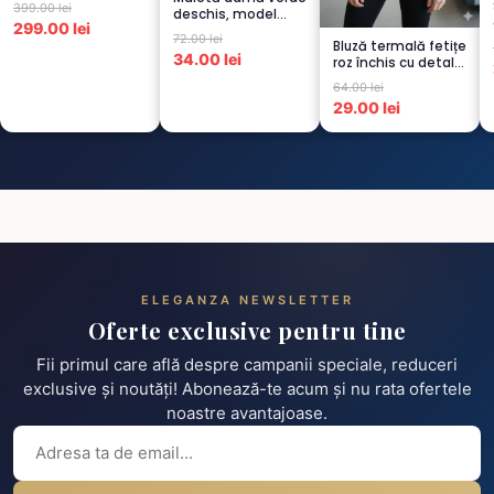
399.00 lei
deschis, model
299.00 lei
raiat
72.00 lei
Bluză termală fetițe
34.00 lei
roz închis cu detalii
negre, cu pu...
64.00 lei
29.00 lei
ELEGANZA NEWSLETTER
Oferte exclusive pentru tine
Fii primul care află despre campanii speciale, reduceri
exclusive și noutăți! Abonează-te acum și nu rata ofertele
noastre avantajoase.