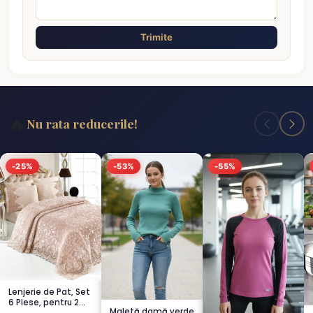
Trimite
🔥
Nu rata reducerile!
-25%
-53%
-55%
Lenjerie de Pat, Set
6 Piese, pentru 2
Maletă damă verde
persoana, CAPUCI...