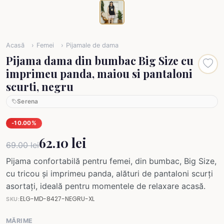
Acasă
Femei
Pijamale de dama
Pijama dama din bumbac Big Size cu
imprimeu panda, maiou si pantaloni
scurti, negru
Serena
-10.00%
62.10 lei
69.00 lei
Pijama confortabilă pentru femei, din bumbac, Big Size,
cu tricou și imprimeu panda, alături de pantaloni scurți
asortați, ideală pentru momentele de relaxare acasă.
ELG-MD-8427-NEGRU-XL
SKU:
MĂRIME