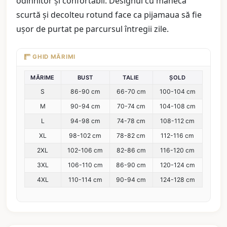
odihnitor și confortabil. Designul cu manecă
scurtă și decolteu rotund face ca pijamaua să fie
ușor de purtat pe parcursul întregii zile.
GHID MĂRIMI
MĂRIME
BUST
TALIE
ȘOLD
S
86-90 cm
66-70 cm
100-104 cm
M
90-94 cm
70-74 cm
104-108 cm
L
94-98 cm
74-78 cm
108-112 cm
XL
98-102 cm
78-82 cm
112-116 cm
2XL
102-106 cm
82-86 cm
116-120 cm
3XL
106-110 cm
86-90 cm
120-124 cm
4XL
110-114 cm
90-94 cm
124-128 cm