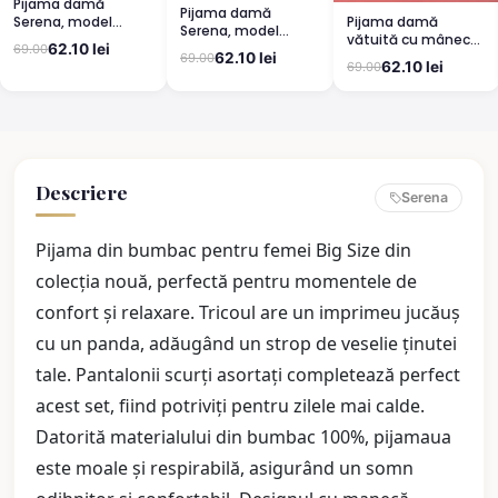
Pijama damă
Pijama damă
Pijama damă
Serena, model
Serena, model
vătuită cu mânecă
leopard, mânecă
leopard, mânecă
62.10 lei
69.00
lungă și pantaloni
scurtă, pantaloni
62.10 lei
69.00
scurtă, pantaloni
62.10 lei
69.00
lungi din bumbac,
3/4
lungi
imprimeu Cute,
Pretty
Descriere
Serena
Pijama din bumbac pentru femei Big Size din
colecția nouă, perfectă pentru momentele de
confort și relaxare. Tricoul are un imprimeu jucăuș
cu un panda, adăugând un strop de veselie ținutei
tale. Pantalonii scurți asortați completează perfect
acest set, fiind potriviți pentru zilele mai calde.
Datorită materialului din bumbac 100%, pijamaua
este moale și respirabilă, asigurând un somn