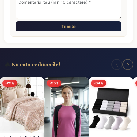
Trimite
🔥
Nu rata reducerile!
-25%
-55%
-34%