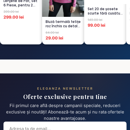
Lenjerie de Pat, Set
6 Piese, pentru 2
Set 20 de șosete
persoana, CAPUCI...
399.00 lei
scurte fără cusături
299.00 lei
pentru femei – 5...
149.00 lei
Bluză termală fetițe
99.00 lei
roz închis cu detalii
negre, cu pu...
64.00 lei
29.00 lei
ELEGANZA NEWSLETTER
Oferte exclusive pentru tine
Fii primul care află despre campanii speciale, reduceri
exclusive și noutăți! Abonează-te acum și nu rata ofertele
noastre avantajoase.