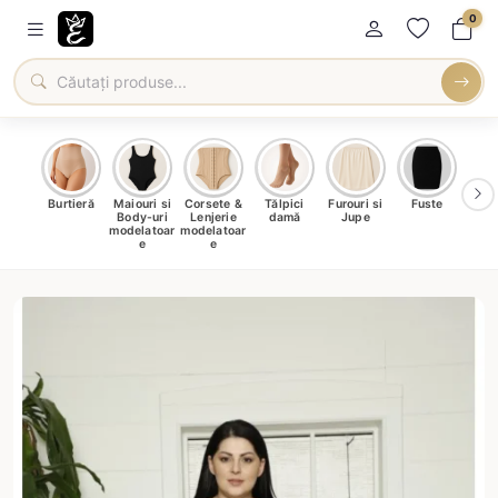
0
oți &
Burtieră
Maiouri si
Corsete &
Tălpici
Furouri si
Fuste
Blu
eri
Body-uri
Lenjerie
damă
Jupe
Ve
ma
modelatoar
modelatoar
e
e