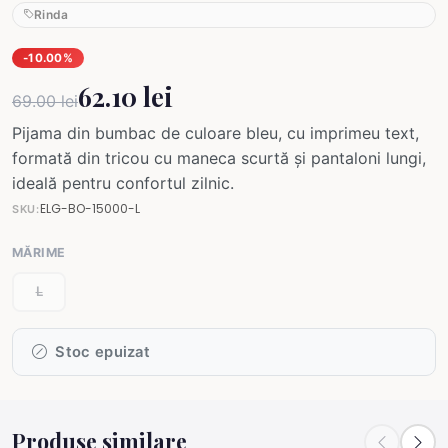
Rinda
-10.00%
62.10 lei
69.00 lei
Pijama din bumbac de culoare bleu, cu imprimeu text,
formată din tricou cu maneca scurtă și pantaloni lungi,
ideală pentru confortul zilnic.
ELG-BO-15000-L
SKU:
MĂRIME
L
Stoc epuizat
Produse similare