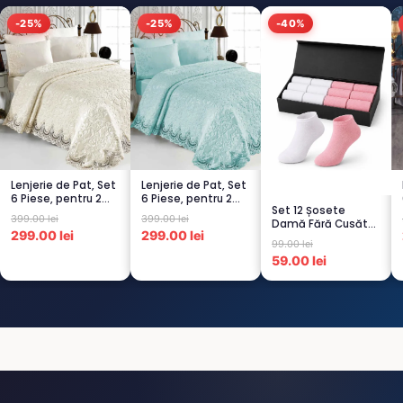
-25%
-25%
-40%
Lenjerie de Pat, Set
Lenjerie de Pat, Set
6 Piese, pentru 2
6 Piese, pentru 2
Set 12 Șosete
persoana, CREM-
persoana,
399.00 lei
399.00 lei
Damă Fără Cusături
4...
TURCOA...
299.00 lei
299.00 lei
– 6 Albe + 6 Roz –
99.00 lei
Scu...
59.00 lei