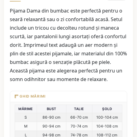
Pijama Dama din bumbac este perfectă pentru o
seară relaxantă sau o zi confortabilă acasă. Setul
include un tricou cu decolteu rotund și maneca
scurtă, iar pantalonii lungi asortați oferă confortul
dorit. Imprimeul text adaugă un aer modern și
plin de stil acestei pijamale, iar materialul din 100%
bumbac asigură o senzație plăcută pe piele.
Această pijama este alegerea perfectă pentru un
somn odihnitor sau momente de relaxare.
GHID MĂRIMI
MĂRIME
BUST
TALIE
ȘOLD
S
86-90 cm
66-70 cm
100-104 cm
M
90-94 cm
70-74 cm
104-108 cm
L
94-98 cm
74-78 cm
108-112 cm