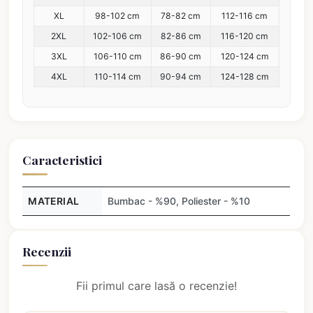
XL
98-102 cm
78-82 cm
112-116 cm
2XL
102-106 cm
82-86 cm
116-120 cm
3XL
106-110 cm
86-90 cm
120-124 cm
4XL
110-114 cm
90-94 cm
124-128 cm
Caracteristici
MATERIAL
Bumbac - %90, Poliester - %10
Recenzii
Fii primul care lasă o recenzie!