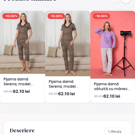
-10.00%
-10.00%
-10.00%
Pijama damă
Pijama damă
Pijama damă
Serena, model
Serena, model
vătuită cu mânecă
leopard, mânecă
leopard, mânecă
62.10 lei
69.00
lungă și pantaloni
scurtă, pantaloni
62.10 lei
69.00
scurtă, pantaloni
62.10 lei
69.00
lungi din bumbac,
3/4
lungi
imprimeu Cute,
Pretty
Descriere
Rinda