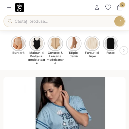
0
oți &
Burtieră
Maiouri si
Corsete &
Tălpici
Furouri si
Fuste
Blu
eri
Body-uri
Lenjerie
damă
Jupe
Ve
ma
modelatoar
modelatoar
e
e