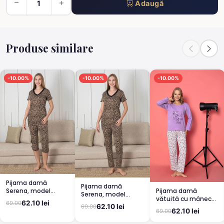
Adaugă
Produse similare
-10.00%
-10.00%
-10.00%
Pijama damă
Pijama damă
Pijama damă
Serena, model
Serena, model
vătuită cu mânecă
leopard, mânecă
leopard, mânecă
62.10 lei
69.00
lungă și pantaloni
scurtă, pantaloni
62.10 lei
69.00
scurtă, pantaloni
62.10 lei
69.00
lungi din bumbac,
3/4
lungi
imprimeu Cute,