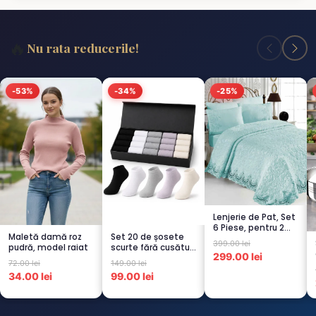
🔥
Nu rata reducerile!
-53%
-34%
-25%
Lenjerie de Pat, Set
6 Piese, pentru 2
Maletă damă roz
Set 20 de șosete
persoana,
399.00 lei
pudră, model raiat
scurte fără cusături
TURCOA...
299.00 lei
pentru femei – 5...
72.00 lei
149.00 lei
34.00 lei
99.00 lei