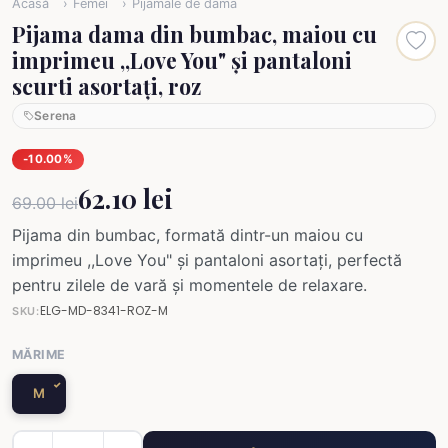
Acasă
Femei
Pijamale de dama
Pijama dama din bumbac, maiou cu
imprimeu ,,Love You" și pantaloni
scurti asortați, roz
Serena
-10.00%
62.10 lei
69.00 lei
Pijama din bumbac, formată dintr-un maiou cu
imprimeu ,,Love You" și pantaloni asortați, perfectă
pentru zilele de vară și momentele de relaxare.
ELG-MD-8341-ROZ-M
SKU:
MĂRIME
M