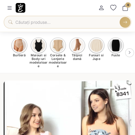
0
oți &
Burtieră
Maiouri si
Corsete &
Tălpici
Furouri si
Fuste
Blu
eri
Body-uri
Lenjerie
damă
Jupe
Ve
ma
modelatoar
modelatoar
e
e