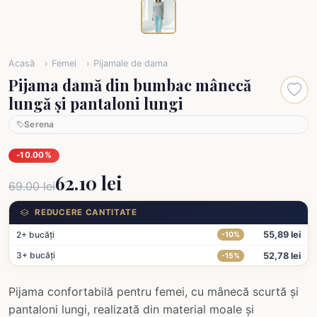
Acasă
Femei
Pijamale de dama
Pijama damă din bumbac mânecă
lungă și pantaloni lungi
Serena
-10.00%
62.10 lei
69.00 lei
REDUCERE CANTITATE
2+ bucăți
55,89 lei
-10%
3+ bucăți
52,78 lei
-15%
Pijama confortabilă pentru femei, cu mânecă scurtă și
pantaloni lungi, realizată din material moale și