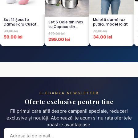
Set 12 Șosete
Maletă damă roz
Set 5 Oale din Inox
Damă Fără Cusături
pudră, model raiat
cu Capace din
– 6 Albe + 6 Roz –
99.00 lei
72.00 lei
Sticlă
Scu...
399.00 lei
Termorezistent...
59.00 lei
34.00 lei
299.00 lei
ELEGANZA NEWSLETTER
Oferte exclusive pentru tine
Fii primul care află despre campanii speciale, reduceri
exclusive și noutăți! Abonează-te acum și nu rata ofertele
noastre avantajoase.