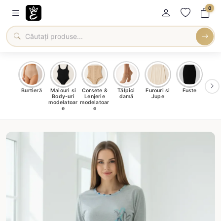
0
oți &
Burtieră
Maiouri si
Corsete &
Tălpici
Furouri si
Fuste
Blu
eri
Body-uri
Lenjerie
damă
Jupe
Ve
ma
modelatoar
modelatoar
e
e