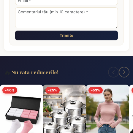
Trimite
🔥
Nu rata reducerile!
-40%
-25%
-53%