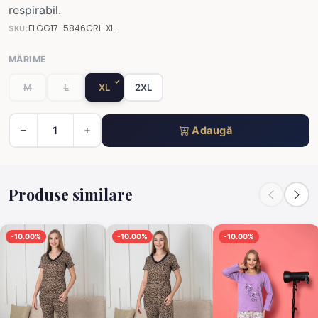
respirabil.
ELGG17-5846GRI-XL
SKU:
MĂRIME
M
L
XL
2XL
Adaugă
Produse similare
-10.00%
-10.00%
-10.00%