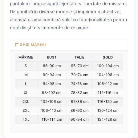
pantalonii lungi asigură lejeritate și libertate de mișcare.
Disponibilă în diverse modele și imprimeuri atractive,
această pijama combină stilul cu funcționalitatea pentru
nopți liniștite și momente de relaxare.
GHID MĂRIMI
MĂRIME
BUST
TALIE
ȘOLD
S
86-90 cm
66-70 cm
100-104 cm
M
90-94 cm
70-74 cm
104-108 cm
L
94-98 cm
74-78 cm
108-112 cm
XL
98-102 cm
78-82 cm
112-116 cm
2XL
102-106 cm
82-86 cm
116-120 cm
3XL
106-110 cm
86-90 cm
120-124 cm
4XL
110-114 cm
90-94 cm
124-128 cm