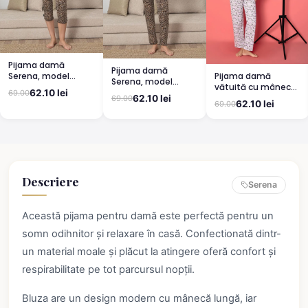
Pijama damă
Pijama damă
Pijama damă
Serena, model
Serena, model
vătuită cu mânecă
leopard, mânecă
leopard, mânecă
62.10 lei
69.00
lungă și pantaloni
scurtă, pantaloni
62.10 lei
69.00
scurtă, pantaloni
62.10 lei
69.00
lungi din bumbac,
3/4
lungi
imprimeu Cute,
Pretty
Descriere
Serena
Această pijama pentru damă este perfectă pentru un
somn odihnitor și relaxare în casă. Confectionată dintr-
un material moale și plăcut la atingere oferă confort și
respirabilitate pe tot parcursul nopții.
Bluza are un design modern cu mânecă lungă, iar