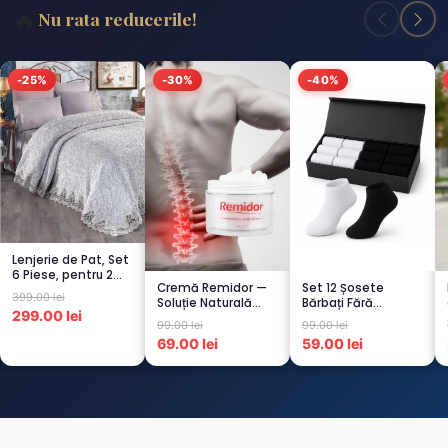
🔥
Nu rata reducerile!
-25%
-30%
-40%
Lenjerie de Pat, Set
6 Piese, pentru 2
Cremă Remidor —
Set 12 Șosete
persoana, GRI -1...
399.00 lei
Soluție Naturală
Bărbați Fără
299.00 lei
pentru Dureri de
Cusături – 6 Albe +
99.00 lei
99.00 lei
Spate...
6 Negre...
69.00 lei
59.00 lei