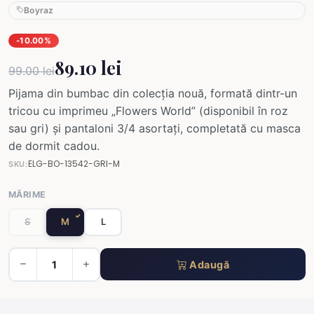
Boyraz
-10.00%
89.10 lei
99.00 lei
Pijama din bumbac din colecția nouă, formată dintr-un
tricou cu imprimeu „Flowers World” (disponibil în roz
sau gri) și pantaloni 3/4 asortați, completată cu masca
de dormit cadou.
ELG-BO-13542-GRI-M
SKU:
MĂRIME
S
M
L
Adaugă