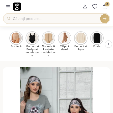
0
oți &
Burtieră
Maiouri si
Corsete &
Tălpici
Furouri si
Fuste
Blu
eri
Body-uri
Lenjerie
damă
Jupe
Ve
ma
modelatoar
modelatoar
e
e