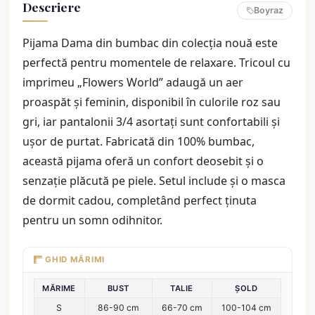
Descriere
Boyraz
Pijama Dama din bumbac din colecția nouă este
perfectă pentru momentele de relaxare. Tricoul cu
imprimeu „Flowers World” adaugă un aer
proaspăt și feminin, disponibil în culorile roz sau
gri, iar pantalonii 3/4 asortați sunt confortabili și
ușor de purtat. Fabricată din 100% bumbac,
această pijama oferă un confort deosebit și o
senzație plăcută pe piele. Setul include și o masca
de dormit cadou, completând perfect ținuta
pentru un somn odihnitor.
GHID MĂRIMI
MĂRIME
BUST
TALIE
ȘOLD
S
86-90 cm
66-70 cm
100-104 cm