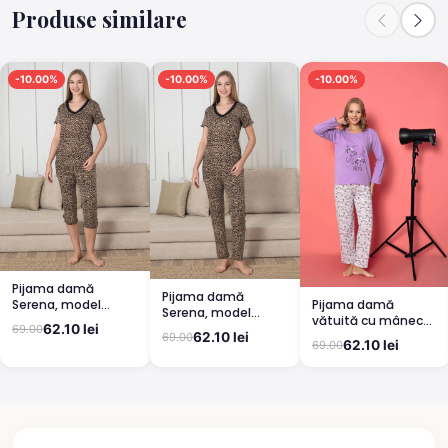
Produse similare
-10.00%
-10.00%
-10.00%
Pijama damă
Pijama damă
Pijama damă
Serena, model
Serena, model
vătuită cu mânecă
leopard, mânecă
leopard, mânecă
62.10 lei
69.00
lungă și pantaloni
scurtă, pantaloni
62.10 lei
69.00
scurtă, pantaloni
62.10 lei
69.00
lungi din bumbac,
3/4
lungi
imprimeu Cute,
Pretty