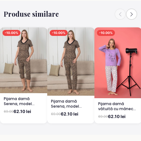
Produse similare
-10.00%
-10.00%
-10.00%
Pijama damă
Pijama damă
Pijama damă
Serena, model
Serena, model
vătuită cu mânecă
leopard, mânecă
leopard, mânecă
62.10 lei
69.00
lungă și pantaloni
scurtă, pantaloni
62.10 lei
69.00
scurtă, pantaloni
62.10 lei
69.00
lungi din bumbac,
3/4
lungi
imprimeu Cute,
Pretty