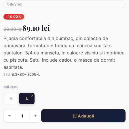
Boyraz
-10.00%
89.10 lei
99.00 lei
Pijama confortabila din bumbac, din colectia de
primavara, formata din tricou cu maneca scurta si
pantaloni 3/4 cu manseta, in culoare visiniu si imprimeu
cu pisicuta. Setul include cadou o masca de dormit
asortata.
ELG-BO-13205-L
SKU:
MĂRIME
S
L
Adaugă