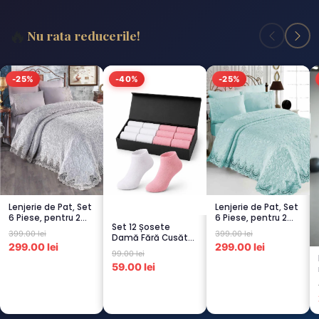
🔥
Nu rata reducerile!
-25%
-40%
-25%
Lenjerie de Pat, Set
Lenjerie de Pat, Set
6 Piese, pentru 2
6 Piese, pentru 2
Set 12 Șosete
persoana, GRI -1...
persoana,
399.00 lei
399.00 lei
Damă Fără Cusături
TURCOA...
299.00 lei
299.00 lei
– 6 Albe + 6 Roz –
99.00 lei
Scu...
59.00 lei