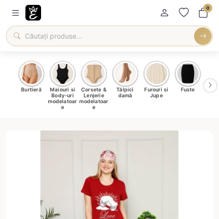
0
oți &
Burtieră
Maiouri si
Corsete &
Tălpici
Furouri si
Fuste
Blu
eri
Body-uri
Lenjerie
damă
Jupe
Ve
ma
modelatoar
modelatoar
e
e