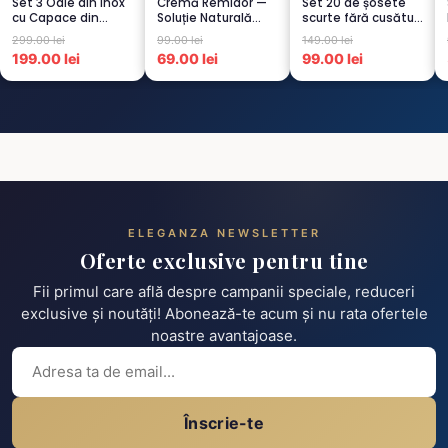
Set 3 Oale din Inox
Cremă Remidor —
Set 20 de șosete
cu Capace din
Soluție Naturală
scurte fără cusături
Sticlă
pentru Dureri de
pentru femei – 5...
299.00 lei
99.00 lei
149.00 lei
Termorezistent...
Spate...
199.00 lei
69.00 lei
99.00 lei
ELEGANZA NEWSLETTER
Oferte exclusive pentru tine
Fii primul care află despre campanii speciale, reduceri
exclusive și noutăți! Abonează-te acum și nu rata ofertele
noastre avantajoase.
Înscrie-te