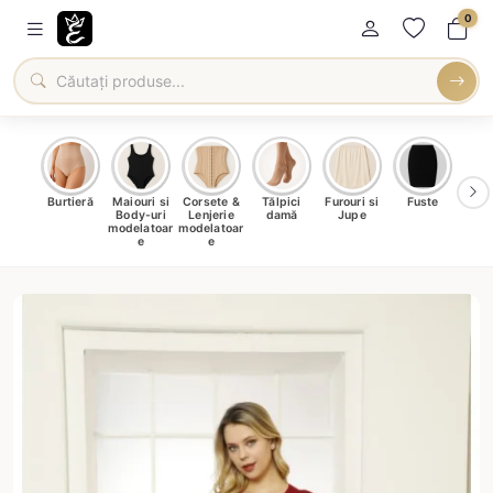
0
oți &
Burtieră
Maiouri si
Corsete &
Tălpici
Furouri si
Fuste
Blu
eri
Body-uri
Lenjerie
damă
Jupe
Ve
ma
modelatoar
modelatoar
e
e