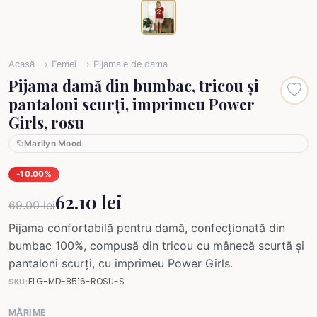
Acasă
Femei
Pijamale de dama
Pijama damă din bumbac, tricou și
pantaloni scurți, imprimeu Power
Girls, rosu
Marilyn Mood
-10.00%
62.10 lei
69.00 lei
Pijama confortabilă pentru damă, confecționată din
bumbac 100%, compusă din tricou cu mânecă scurtă și
pantaloni scurți, cu imprimeu Power Girls.
ELG-MD-8516-ROSU-S
SKU:
MĂRIME