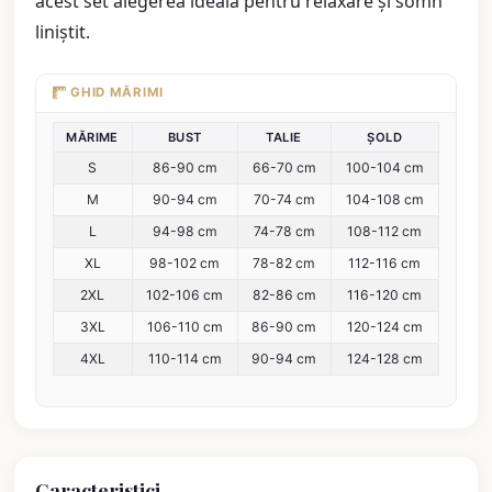
acest set alegerea ideală pentru relaxare și somn
liniștit.
GHID MĂRIMI
MĂRIME
BUST
TALIE
ȘOLD
S
86-90 cm
66-70 cm
100-104 cm
M
90-94 cm
70-74 cm
104-108 cm
L
94-98 cm
74-78 cm
108-112 cm
XL
98-102 cm
78-82 cm
112-116 cm
2XL
102-106 cm
82-86 cm
116-120 cm
3XL
106-110 cm
86-90 cm
120-124 cm
4XL
110-114 cm
90-94 cm
124-128 cm
Caracteristici