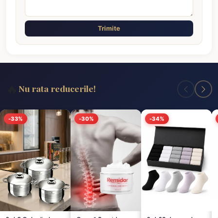
Trimite
🔥
Nu rata reducerile!
-33%
-30%
-34%