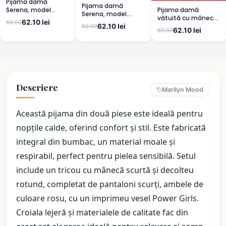
Pijama damă
Pijama damă
Pijama damă
Serena, model
Serena, model
vătuită cu mânecă
leopard, mânecă
leopard, mânecă
62.10 lei
69.00
lungă și pantaloni
scurtă, pantaloni
62.10 lei
69.00
scurtă, pantaloni
62.10 lei
69.00
lungi din bumbac,
3/4
lungi
imprimeu Cute,
Pretty
Descriere
Marilyn Mood
Această pijama din două piese este ideală pentru
nopțile calde, oferind confort și stil. Este fabricată
integral din bumbac, un material moale și
respirabil, perfect pentru pielea sensibilă. Setul
include un tricou cu mânecă scurtă și decolteu
rotund, completat de pantaloni scurți, ambele de
culoare rosu, cu un imprimeu vesel Power Girls.
Croiala lejeră și materialele de calitate fac din