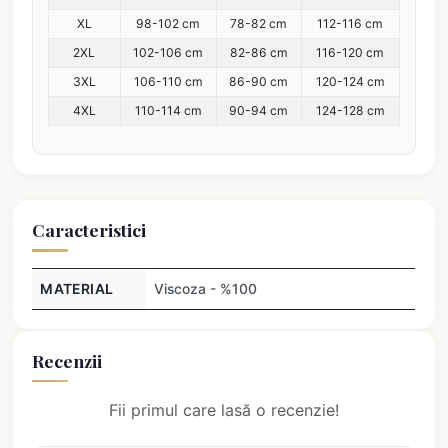
XL
98-102 cm
78-82 cm
112-116 cm
2XL
102-106 cm
82-86 cm
116-120 cm
3XL
106-110 cm
86-90 cm
120-124 cm
4XL
110-114 cm
90-94 cm
124-128 cm
Caracteristici
MATERIAL
Viscoza - %100
Recenzii
Fii primul care lasă o recenzie!