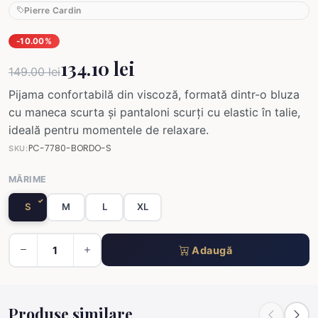
Pierre Cardin
-10.00%
134.10 lei
149.00 lei
Pijama confortabilă din viscoză, formată dintr-o bluza
cu maneca scurta și pantaloni scurți cu elastic în talie,
ideală pentru momentele de relaxare.
PC-7780-BORDO-S
SKU:
MĂRIME
S
M
L
XL
Adaugă
Produse similare