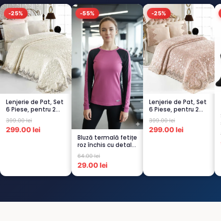
-25%
-55%
-25%
Lenjerie de Pat, Set
Lenjerie de Pat, Set
6 Piese, pentru 2
6 Piese, pentru 2
persoana, CREM-
persoana, CAPUCI...
399.00 lei
399.00 lei
4...
299.00 lei
299.00 lei
Bluză termală fetițe
roz închis cu detalii
negre, cu pu...
64.00 lei
29.00 lei