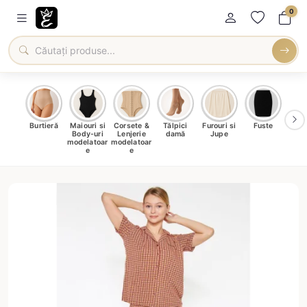
0
oți &
Burtieră
Maiouri si
Corsete &
Tălpici
Furouri si
Fuste
Blu
eri
Body-uri
Lenjerie
damă
Jupe
Ve
ma
modelatoar
modelatoar
e
e