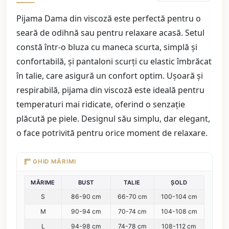
Pijama Dama din viscoză este perfectă pentru o
seară de odihnă sau pentru relaxare acasă. Setul
constă într-o bluza cu maneca scurta, simplă și
confortabilă, și pantaloni scurți cu elastic îmbrăcat
în talie, care asigură un confort optim. Ușoară și
respirabilă, pijama din viscoză este ideală pentru
temperaturi mai ridicate, oferind o senzație
plăcută pe piele. Designul său simplu, dar elegant,
o face potrivită pentru orice moment de relaxare.
GHID MĂRIMI
MĂRIME
BUST
TALIE
ȘOLD
S
86-90 cm
66-70 cm
100-104 cm
M
90-94 cm
70-74 cm
104-108 cm
L
94-98 cm
74-78 cm
108-112 cm