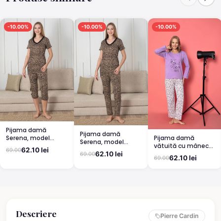
-10.00%
-10.00%
-10.00%
Pijama damă
Pijama damă
Pijama damă
Serena, model
Serena, model
vătuită cu mânecă
leopard, mânecă
leopard, mânecă
62.10 lei
69.00
lungă și pantaloni
scurtă, pantaloni
62.10 lei
69.00
scurtă, pantaloni
62.10 lei
69.00
lungi din bumbac,
3/4
lungi
imprimeu Cute,
Pretty
Descriere
Pierre Cardin