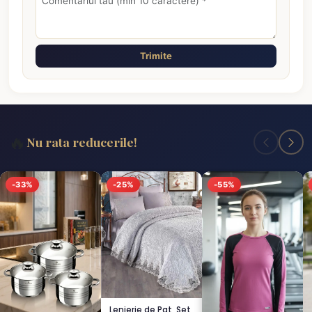
Trimite
🔥
Nu rata reducerile!
-33%
-25%
-55%
Lenjerie de Pat, Set