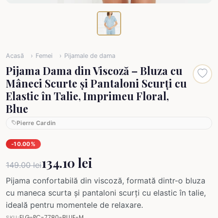
Acasă
Femei
Pijamale de dama
Pijama Dama din Viscoză – Bluza cu
Mâneci Scurte și Pantaloni Scurți cu
Elastic în Talie, Imprimeu Floral,
Blue
Pierre Cardin
-10.00%
134.10 lei
149.00 lei
Pijama confortabilă din viscoză, formată dintr-o bluza
cu maneca scurta și pantaloni scurți cu elastic în talie,
ideală pentru momentele de relaxare.
ELG-PC-7780-BLUE-M
SKU: