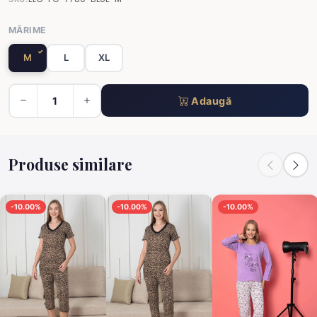
MĂRIME
M
L
XL
Adaugă
Produse similare
-10.00%
-10.00%
-10.00%