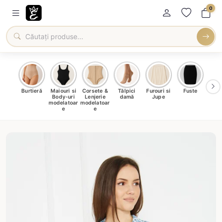
0
oți &
Burtieră
Maiouri si
Corsete &
Tălpici
Furouri si
Fuste
Blu
eri
Body-uri
Lenjerie
damă
Jupe
Ve
ma
modelatoar
modelatoar
e
e