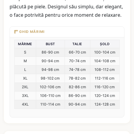
plăcută pe piele. Designul său simplu, dar elegant,
o face potrivită pentru orice moment de relaxare.
GHID MĂRIMI
MĂRIME
BUST
TALIE
ȘOLD
S
86-90 cm
66-70 cm
100-104 cm
M
90-94 cm
70-74 cm
104-108 cm
L
94-98 cm
74-78 cm
108-112 cm
XL
98-102 cm
78-82 cm
112-116 cm
2XL
102-106 cm
82-86 cm
116-120 cm
3XL
106-110 cm
86-90 cm
120-124 cm
4XL
110-114 cm
90-94 cm
124-128 cm