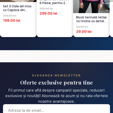
6 Piese, pentru 2
Set 3 Oale din Inox
persoana, GRI -1...
399.00 lei
cu Capace din
299.00 lei
Sticlă
299.00 lei
Bluză termală fetițe
Termorezistent...
199.00 lei
roz închis cu detalii
negre, cu pu...
64.00 lei
29.00 lei
ELEGANZA NEWSLETTER
Oferte exclusive pentru tine
Fii primul care află despre campanii speciale, reduceri
exclusive și noutăți! Abonează-te acum și nu rata ofertele
noastre avantajoase.