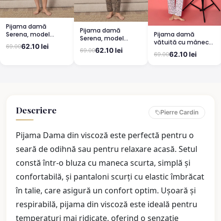
Pijama damă
Pijama damă
Pijama damă
Serena, model
Serena, model
vătuită cu mânecă
leopard, mânecă
leopard, mânecă
62.10 lei
69.00
lungă și pantaloni
scurtă, pantaloni
62.10 lei
69.00
scurtă, pantaloni
62.10 lei
69.00
lungi din bumbac,
3/4
lungi
imprimeu Cute,
Pretty
Descriere
Pierre Cardin
Pijama Dama din viscoză este perfectă pentru o
seară de odihnă sau pentru relaxare acasă. Setul
constă într-o bluza cu maneca scurta, simplă și
confortabilă, și pantaloni scurți cu elastic îmbrăcat
în talie, care asigură un confort optim. Ușoară și
respirabilă, pijama din viscoză este ideală pentru
temperaturi mai ridicate, oferind o senzație