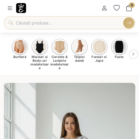
0
oți &
Burtieră
Maiouri si
Corsete &
Tălpici
Furouri si
Fuste
Blu
eri
Body-uri
Lenjerie
damă
Jupe
Ve
ma
modelatoar
modelatoar
e
e