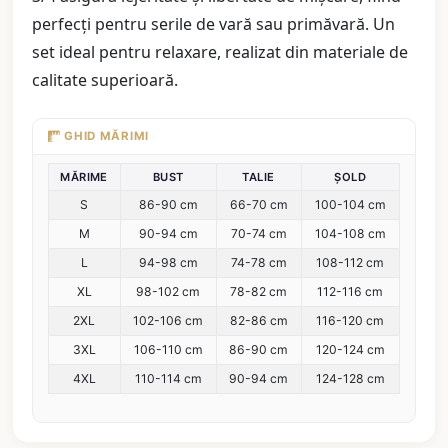
perfecți pentru serile de vară sau primăvară. Un
set ideal pentru relaxare, realizat din materiale de
calitate superioară.
GHID MĂRIMI
MĂRIME
BUST
TALIE
ȘOLD
S
86-90 cm
66-70 cm
100-104 cm
M
90-94 cm
70-74 cm
104-108 cm
L
94-98 cm
74-78 cm
108-112 cm
XL
98-102 cm
78-82 cm
112-116 cm
2XL
102-106 cm
82-86 cm
116-120 cm
3XL
106-110 cm
86-90 cm
120-124 cm
4XL
110-114 cm
90-94 cm
124-128 cm