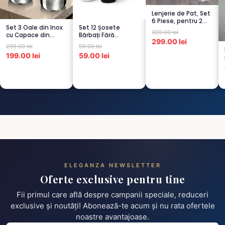
Lenjerie de Pat, Set
6 Piese, pentru 2
Set 3 Oale din Inox
Set 12 Șosete
persoana, GRI -1...
399.00 lei
cu Capace din
Bărbați Fără
299.00 lei
Sticlă
Cusături – 6 Albe +
299.00 lei
99.00 lei
Termorezistent...
6 Negre...
199.00 lei
59.00 lei
ELEGANZA NEWSLETTER
Oferte exclusive pentru tine
Fii primul care află despre campanii speciale, reduceri
exclusive și noutăți! Abonează-te acum și nu rata ofertele
noastre avantajoase.