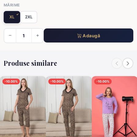
MĂRIME
XL
2XL
Adaugă
Produse similare
-10.00%
-10.00%
-10.00%