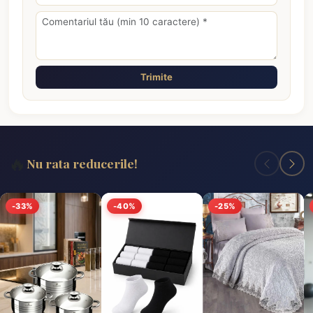
Trimite
🔥
Nu rata reducerile!
-33%
-40%
-25%