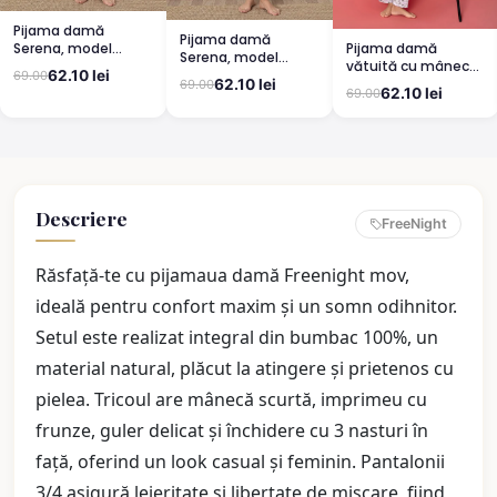
Pijama damă
Pijama damă
Pijama damă
Serena, model
Serena, model
vătuită cu mânecă
leopard, mânecă
leopard, mânecă
62.10 lei
69.00
lungă și pantaloni
scurtă, pantaloni
62.10 lei
69.00
scurtă, pantaloni
62.10 lei
69.00
lungi din bumbac,
3/4
lungi
imprimeu Cute,
Pretty
Descriere
FreeNight
Răsfață-te cu pijamaua damă Freenight mov,
ideală pentru confort maxim și un somn odihnitor.
Setul este realizat integral din bumbac 100%, un
material natural, plăcut la atingere și prietenos cu
pielea. Tricoul are mânecă scurtă, imprimeu cu
frunze, guler delicat și închidere cu 3 nasturi în
față, oferind un look casual și feminin. Pantalonii
3/4 asigură lejeritate și libertate de mișcare, fiind