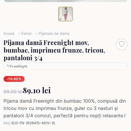
Acasă
Femei
Pijamale de dama
Pijama damă Freenight mov,
bumbac, imprimeu frunze, tricou,
pantaloni 3/4
FreeNight
-10.00%
89.10 lei
99.00 lei
Pijama damă Freenight din bumbac 100%, compusă din
tricou mov cu imprimeu frunze, guler cu 3 nasturi și
pantaloni 3/4 comozi, perfectă pentru nopți relaxante.!
ELG-FN-1628415-MOV-XL
SKU: