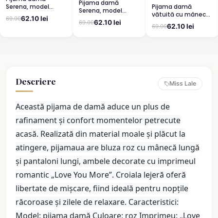
Pijama damă
Pijama damă
Serena, model
Serena, model
vătuită cu mânecă
leopard, mânecă
leopard, mânecă
62.10 lei
69.00
lungă și pantaloni
scurtă, pantaloni
62.10 lei
69.00
scurtă, pantaloni
62.10 lei
69.00
lungi din bumbac,
3/4
lungi
imprimeu Cute,
Pretty
Descriere
Miss Lale
Această pijama de damă aduce un plus de
rafinament și confort momentelor petrecute
acasă. Realizată din material moale și plăcut la
atingere, pijamaua are bluza roz cu mânecă lungă
și pantaloni lungi, ambele decorate cu imprimeul
romantic „Love You More”. Croiala lejeră oferă
libertate de mișcare, fiind ideală pentru nopțile
răcoroase și zilele de relaxare. Caracteristici:
Model: pijama damă Culoare: roz Imprimeu: „Love