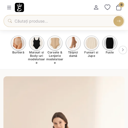
0
oți &
Burtieră
Maiouri si
Corsete &
Tălpici
Furouri si
Fuste
Blu
eri
Body-uri
Lenjerie
damă
Jupe
Ve
ma
modelatoar
modelatoar
e
e