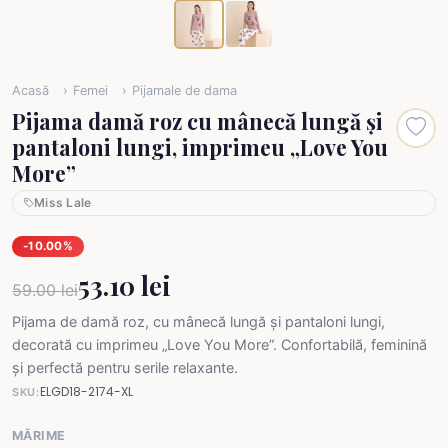
Acasă
Femei
Pijamale de dama
Pijama damă roz cu mânecă lungă și
pantaloni lungi, imprimeu „Love You
More”
Miss Lale
-10.00%
53.10 lei
59.00 lei
Pijama de damă roz, cu mânecă lungă și pantaloni lungi,
decorată cu imprimeu „Love You More”. Confortabilă, feminină
și perfectă pentru serile relaxante.
ELGD18-2174-XL
SKU:
MĂRIME