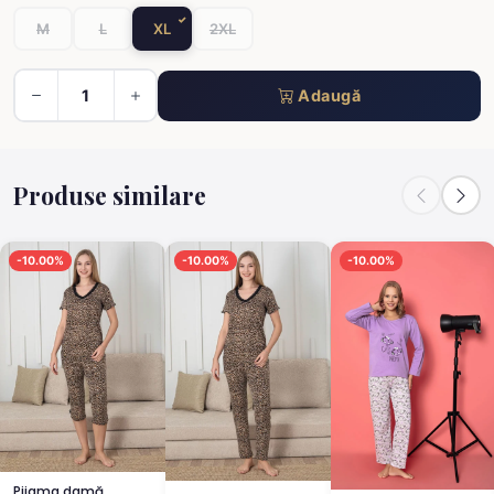
M
L
XL
2XL
Adaugă
Produse similare
-10.00%
-10.00%
-10.00%
Pijama damă