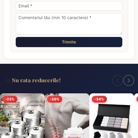
Trimite
🔥
Nu rata reducerile!
-25%
-30%
-34%