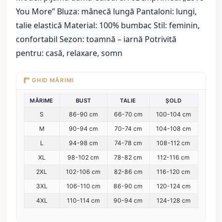
You More” Bluza: mânecă lungă Pantaloni: lungi,
talie elastică Material: 100% bumbac Stil: feminin,
confortabil Sezon: toamnă – iarnă Potrivită
pentru: casă, relaxare, somn
GHID MĂRIMI
MĂRIME
BUST
TALIE
ȘOLD
S
86-90 cm
66-70 cm
100-104 cm
M
90-94 cm
70-74 cm
104-108 cm
L
94-98 cm
74-78 cm
108-112 cm
XL
98-102 cm
78-82 cm
112-116 cm
2XL
102-106 cm
82-86 cm
116-120 cm
3XL
106-110 cm
86-90 cm
120-124 cm
4XL
110-114 cm
90-94 cm
124-128 cm