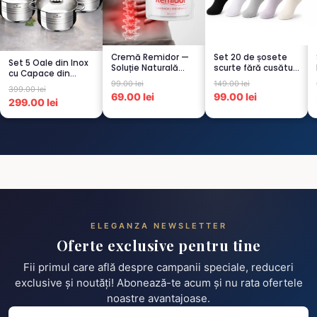
Cremă Remidor —
Set 20 de șosete
Set 5 Oale din Inox
Soluție Naturală
scurte fără cusături
cu Capace din
pentru Dureri de
pentru femei – 5...
99.00 lei
149.00 lei
Sticlă
Spate...
399.00 lei
Termorezistent...
69.00 lei
99.00 lei
299.00 lei
ELEGANZA NEWSLETTER
Oferte exclusive pentru tine
Fii primul care află despre campanii speciale, reduceri
exclusive și noutăți! Abonează-te acum și nu rata ofertele
noastre avantajoase.