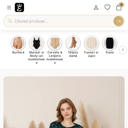
0
oți &
Burtieră
Maiouri si
Corsete &
Tălpici
Furouri si
Fuste
Blu
eri
Body-uri
Lenjerie
damă
Jupe
Ve
ma
modelatoar
modelatoar
e
e