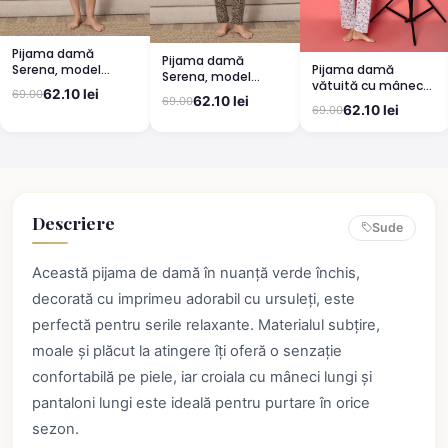
Pijama damă
Pijama damă
Pijama damă
Serena, model
Serena, model
vătuită cu mânecă
leopard, mânecă
leopard, mânecă
62.10 lei
69.00
lungă și pantaloni
scurtă, pantaloni
62.10 lei
69.00
scurtă, pantaloni
62.10 lei
69.00
lungi din bumbac,
3/4
lungi
imprimeu Cute,
Pretty
Descriere
Sude
Această pijama de damă în nuanță verde închis,
decorată cu imprimeu adorabil cu ursuleți, este
perfectă pentru serile relaxante. Materialul subțire,
moale și plăcut la atingere îți oferă o senzație
confortabilă pe piele, iar croiala cu mâneci lungi și
pantaloni lungi este ideală pentru purtare în orice
sezon.