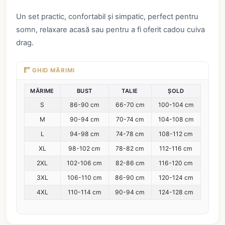
Un set practic, confortabil și simpatic, perfect pentru
somn, relaxare acasă sau pentru a fi oferit cadou cuiva
drag.
GHID MĂRIMI
MĂRIME
BUST
TALIE
ȘOLD
S
86-90 cm
66-70 cm
100-104 cm
M
90-94 cm
70-74 cm
104-108 cm
L
94-98 cm
74-78 cm
108-112 cm
XL
98-102 cm
78-82 cm
112-116 cm
2XL
102-106 cm
82-86 cm
116-120 cm
3XL
106-110 cm
86-90 cm
120-124 cm
4XL
110-114 cm
90-94 cm
124-128 cm