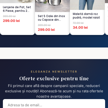
Lenjerie de Pat, Set
6 Piese, pentru 2
Maletă damă roz
persoana, CREM-
Set 5 Oale din Inox
399.00 lei
pudră, model raiat
4...
cu Capace din
299.00 lei
72.00 lei
Sticlă
399.00 lei
Termorezistent...
34.00 lei
299.00 lei
ELEGANZA NEWSLETTER
Oferte exclusive pentru tine
Fii primul care află despre campanii speciale, reduceri
exclusive și noutăți! Abonează-te acum și nu rata ofertele
noastre avantajoase.