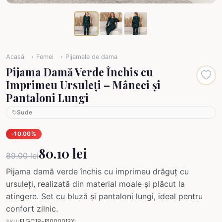
Acasă
Femei
Pijamale de dama
Pijama Damă Verde Închis cu
Imprimeu Ursuleți – Mâneci și
Pantaloni Lungi
Sude
-10.00%
80.10 lei
89.00 lei
Pijama damă verde închis cu imprimeu drăguț cu
ursuleți, realizată din material moale și plăcut la
atingere. Set cu bluză și pantaloni lungi, ideal pentru
confort zilnic.
ELGC18-P1000013XL
SKU: