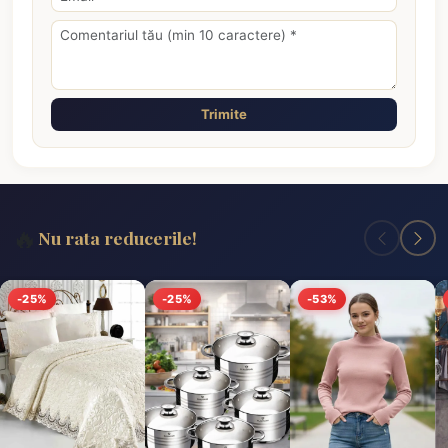
Trimite
🔥
Nu rata reducerile!
-25%
-25%
-53%