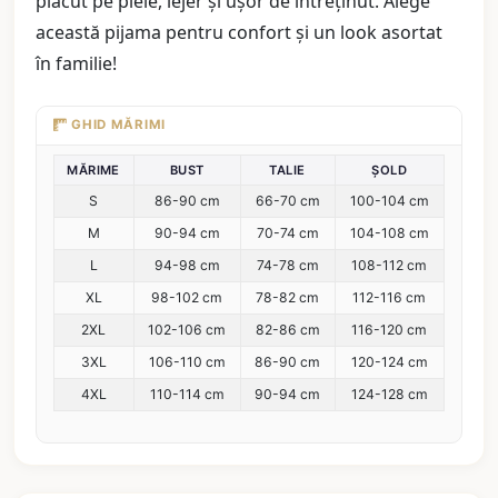
plăcut pe piele, lejer și ușor de întreținut. Alege
această pijama pentru confort și un look asortat
în familie!
GHID MĂRIMI
MĂRIME
BUST
TALIE
ȘOLD
S
86-90 cm
66-70 cm
100-104 cm
M
90-94 cm
70-74 cm
104-108 cm
L
94-98 cm
74-78 cm
108-112 cm
XL
98-102 cm
78-82 cm
112-116 cm
2XL
102-106 cm
82-86 cm
116-120 cm
3XL
106-110 cm
86-90 cm
120-124 cm
4XL
110-114 cm
90-94 cm
124-128 cm