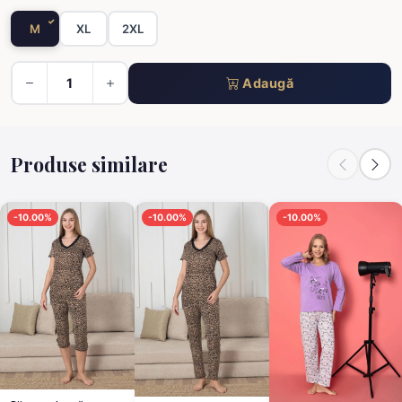
M
XL
2XL
Adaugă
Produse similare
-10.00%
-10.00%
-10.00%