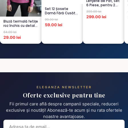
Lenjerie de Pat, Set
6 Piese, pentru 2
Set 12 Șosete
persoana, GRI -1...
399.00 lei
Damă Fără Cusături
299.00 lei
– 6 Albe + 6 Roz –
99.00 lei
Bluză termală fetițe
Scu...
59.00 lei
roz închis cu detalii
negre, cu pu...
64.00 lei
29.00 lei
ELEGANZA NEWSLETTER
Oferte exclusive pentru tine
Fii primul care află despre campanii speciale, reduceri
exclusive și noutăți! Abonează-te acum și nu rata ofertele
noastre avantajoase.