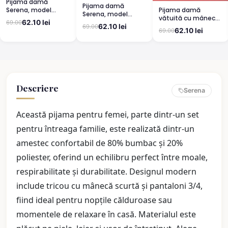
Pijama damă
Pijama damă
Pijama damă
Serena, model
Serena, model
vătuită cu mânecă
leopard, mânecă
leopard, mânecă
62.10 lei
69.00
lungă și pantaloni
scurtă, pantaloni
62.10 lei
69.00
scurtă, pantaloni
62.10 lei
69.00
lungi din bumbac,
3/4
lungi
imprimeu Cute,
Pretty
Descriere
Serena
Această pijama pentru femei, parte dintr-un set
pentru întreaga familie, este realizată dintr-un
amestec confortabil de 80% bumbac și 20%
poliester, oferind un echilibru perfect între moale,
respirabilitate și durabilitate. Designul modern
include tricou cu mânecă scurtă și pantaloni 3/4,
fiind ideal pentru nopțile călduroase sau
momentele de relaxare în casă. Materialul este