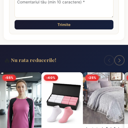
Trimite
🔥
Nu rata reducerile!
-55%
-40%
-25%