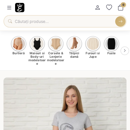
0
oți &
Burtieră
Maiouri si
Corsete &
Tălpici
Furouri si
Fuste
Blu
eri
Body-uri
Lenjerie
damă
Jupe
Ve
ma
modelatoar
modelatoar
e
e