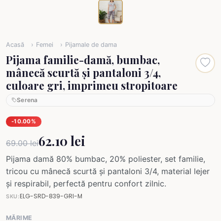
Acasă
Femei
Pijamale de dama
Pijama familie-damă, bumbac,
mânecă scurtă și pantaloni 3/4,
culoare gri, imprimeu stropitoare
Serena
-10.00%
62.10 lei
69.00 lei
Pijama damă 80% bumbac, 20% poliester, set familie,
tricou cu mânecă scurtă și pantaloni 3/4, material lejer
și respirabil, perfectă pentru confort zilnic.
ELG-SRD-839-GRI-M
SKU:
MĂRIME