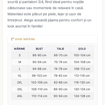
scurtă și pantaloni 3/4, fiind ideal pentru nopțile
călduroase sau momentele de relaxare în casă.
Materialul este plăcut pe piele, lejer și ușor de
întreținut. Alege această pijama pentru confort și un
look asortat în familie!
GHID MĂRIMI
MĂRIME
BUST
TALIE
ȘOLD
S
86-90 cm
66-70 cm
100-104 cm
M
90-94 cm
70-74 cm
104-108 cm
L
94-98 cm
74-78 cm
108-112 cm
XL
98-102 cm
78-82 cm
112-116 cm
2XL
102-106 cm
82-86 cm
116-120 cm
3XL
106-110 cm
86-90 cm
120-124 cm
4XL
110-114 cm
90-94 cm
124-128 cm