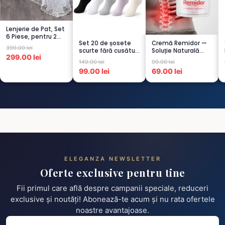
Lenjerie de Pat, Set
6 Piese, pentru 2
Set 20 de șosete
Cremă Remidor —
persoana, GRI -1...
399.00 lei
scurte fără cusături
Soluție Naturală
299.00 lei
pentru femei – 5...
pentru Dureri de
149.00 lei
99.00 lei
Spate...
99.00 lei
69.00 lei
ELEGANZA NEWSLETTER
Oferte exclusive pentru tine
Fii primul care află despre campanii speciale, reduceri
exclusive și noutăți! Abonează-te acum și nu rata ofertele
noastre avantajoase.