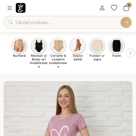
0
oți &
Burtieră
Maiouri si
Corsete &
Tălpici
Furouri si
Fuste
Blu
eri
Body-uri
Lenjerie
damă
Jupe
Ve
ma
modelatoar
modelatoar
e
e