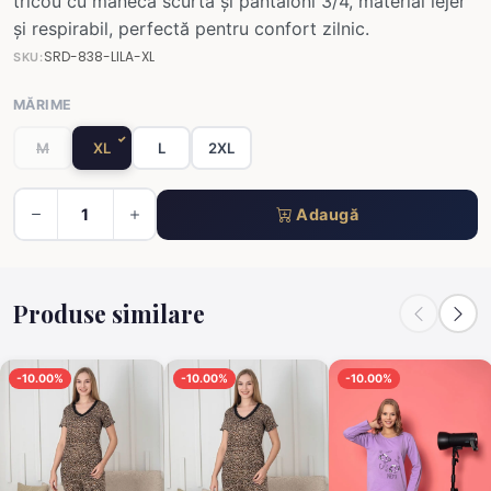
tricou cu mânecă scurtă și pantaloni 3/4, material lejer
și respirabil, perfectă pentru confort zilnic.
SRD-838-LILA-XL
SKU:
MĂRIME
M
XL
L
2XL
Adaugă
Produse similare
-10.00%
-10.00%
-10.00%