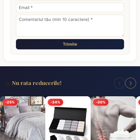
Trimite
🔥
Nu rata reducerile!
-25%
-34%
-30%