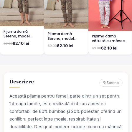
Pijama damă
Pijama damă
Pijama damă
Serena, model
Serena, model
vătuită cu mânecă
leopard, mânecă
leopard, mânecă
62.10 lei
69.00
lungă și pantaloni
scurtă, pantaloni
62.10 lei
69.00
scurtă, pantaloni
62.10 lei
69.00
lungi din bumbac,
3/4
lungi
imprimeu Cute,
Pretty
Descriere
Serena
Această pijama pentru femei, parte dintr-un set pentru
întreaga familie, este realizată dintr-un amestec
confortabil de 80% bumbac și 20% poliester, oferind un
echilibru perfect între moale, respirabilitate și
durabilitate. Designul modern include tricou cu mânecă