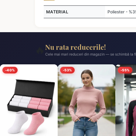
MATERIAL
Poliester - %
Nu rata reducerile!
🔥
Cele mai mari reduceri din magazin — se schimbă la fi
-40%
-53%
-55%