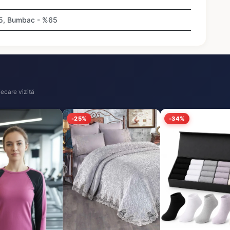
35, Bumbac - %65
ecare vizită
-25%
-34%