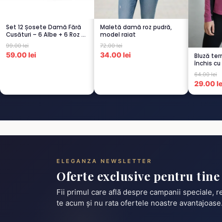
Set 12 Șosete Damă Fără
Maletă damă roz pudră,
Cusături – 6 Albe + 6 Roz –
model raiat
Scu...
99.00 lei
72.00 lei
59.00 lei
34.00 lei
Bluză ter
închis cu
pu...
64.00 lei
29.00 le
ELEGANZA NEWSLETTER
Oferte exclusive pentru tine
Fii primul care află despre campanii speciale, 
te acum și nu rata ofertele noastre avantajoase