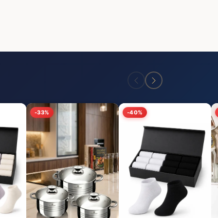
-33%
-40%