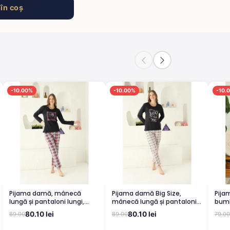
în coș
-10.00%
-10.00%
-10.
Pijama damă, mânecă
Pijama damă Big Size,
Pija
lungă și pantaloni lungi,
mânecă lungă și pantaloni
bumb
imprimeu floral, negru
lungi, imprimeu cu Lucky,
impr
80.10 lei
80.10 lei
89.00
89.00
79.00
negru
panta