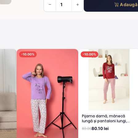
Adaugă 
-10.00%
-10.00%
Pijama damă, mânecă
lungă și pantaloni lungi,
imprimeu Dreams Come
80.10 lei
89.00
True, rosu