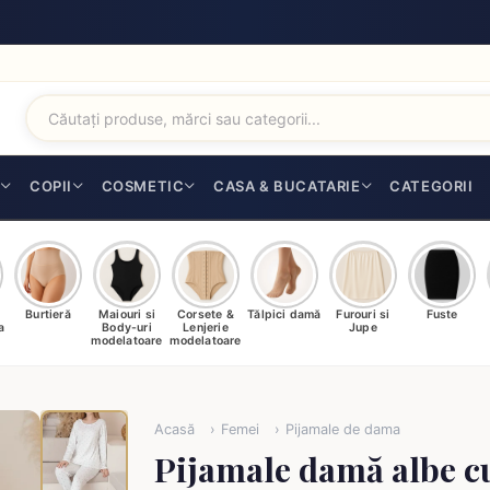
I
COPII
COSMETIC
CASA & BUCATARIE
CATEGORII
Burtieră
Maiouri si
Corsete &
Tălpici damă
Furouri si
Fuste
a
Body-uri
Lenjerie
Jupe
modelatoare
modelatoare
Acasă
Femei
Pijamale de dama
Pijamale damă albe c