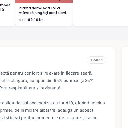
 model
Pijama damă vătuită cu
tă,
mânecă lungă și pantaloni
lungi din bumbac, imprimeu
62.10 lei
69.00
Cute, Pretty
Sude
tă pentru confort și relaxare în fiecare seară.
lăcut la atingere, compus din 65% bumbac și 35%
ort, respirabilitate și rezistență.
olteu delicat accesorizat cu fundiță, oferind un plus
mprimeu de inimioare albastre, adaugă un aspect
mozi și ideali pentru momentele de relaxare și somn