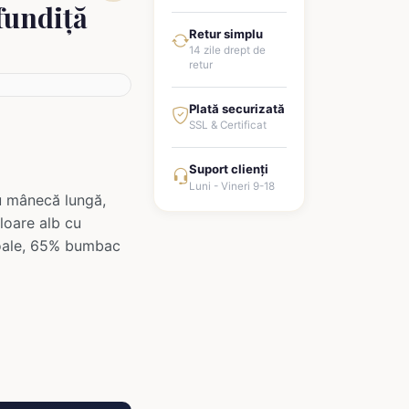
fundiță
Retur simplu
14 zile drept de
retur
Plată securizată
SSL & Certificat
Suport clienți
Luni - Vineri 9-18
u mânecă lungă,
uloare alb cu
moale, 65% bumbac