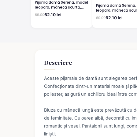
Pijama damă Serena, model
Pijama damă Serena,
leopard, mânecă scurtă,
leopard, mânecă scur
pantaloni 3/4
62.10 lei
69.00
pantaloni lungi
62.10 lei
69.00
Descriere
Aceste pijamale de damă sunt alegerea perfec
Confecționate dintr-un material moale și p
poliester, asigură un echilibru ideal între conf
Bluza cu mânecă lungă este prevăzută cu dec
de feminitate. Culoarea albă, decorată cu i
romantic și vesel. Pantalonii sunt lungi, co
liniștit