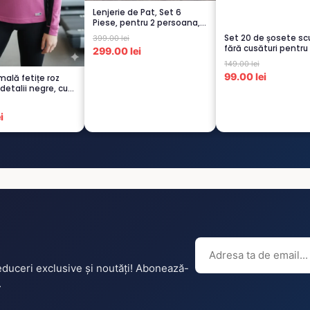
Lenjerie de Pat, Set 6
Piese, pentru 2 persoana,
GRI -1...
Set 20 de șosete sc
399.00 lei
fără cusături pentru
299.00 lei
– 5...
149.00 lei
99.00 lei
mală fetițe roz
 detalii negre, cu
i
reduceri exclusive și noutăți! Abonează-
.