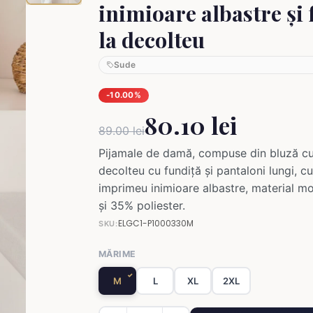
inimioare albastre și 
la decolteu
Sude
-10.00%
80.10 lei
89.00 lei
Pijamale de damă, compuse din bluză c
decolteu cu fundiță și pantaloni lungi, c
imprimeu inimioare albastre, material 
și 35% poliester.
ELGC1-P1000330M
SKU:
MĂRIME
M
L
XL
2XL