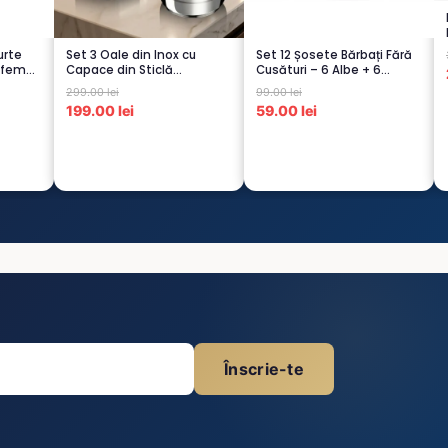
urte
Set 3 Oale din Inox cu
Set 12 Șosete Bărbați Fără
 femei
Capace din Sticlă
Cusături – 6 Albe + 6
Termorezistent...
Negre...
299.00 lei
99.00 lei
199.00 lei
59.00 lei
Înscrie-te