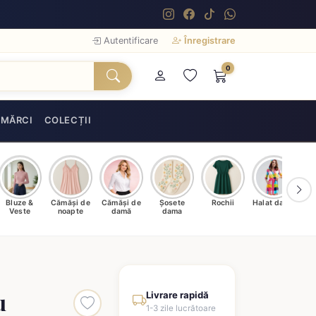
Autentificare
Înregistrare
0
MĂRCI
COLECȚII
Bluze &
Cămăși de
Cămăși de
Șosete
Rochii
Halat damă
T
Veste
noapte
damă
dama
u
Livrare rapidă
1-3 zile lucrătoare