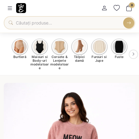
0
oți &
Burtieră
Maiouri si
Corsete &
Tălpici
Furouri si
Fuste
Blu
eri
Body-uri
Lenjerie
damă
Jupe
Ve
ma
modelatoar
modelatoar
e
e