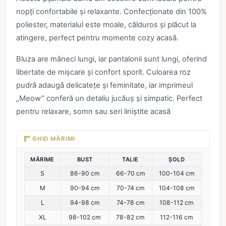
nopți confortabile și relaxante. Confecționate din 100%
poliester, materialul este moale, călduros și plăcut la
atingere, perfect pentru momente cozy acasă.
Bluza are mâneci lungi, iar pantalonii sunt lungi, oferind
libertate de mișcare și confort sporit. Culoarea roz
pudră adaugă delicatețe și feminitate, iar imprimeul
„Meow” conferă un detaliu jucăuș și simpatic. Perfect
pentru relaxare, somn sau seri liniștite acasă
GHID MĂRIMI
MĂRIME
BUST
TALIE
ȘOLD
S
86-90 cm
66-70 cm
100-104 cm
M
90-94 cm
70-74 cm
104-108 cm
L
94-98 cm
74-78 cm
108-112 cm
XL
98-102 cm
78-82 cm
112-116 cm