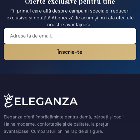
Oferte exclusive pentru tine
Fii primul care află despre campanii speciale, reduceri
exclusive și noutăți! Abonează-te acum și nu rata ofertele
noastre avantajoase.
Înscrie-te
Eleganza oferă îmbrăcăminte pentru damă, bărbați și copii.
Haine moderne, confortabile și de calitate, la prețuri
avantajoase. Cumpărături online rapide și sigure.