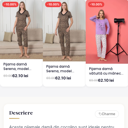
-10.00%
-10.00%
-10.00%
Pijama damă
Pijama damă
Pijama damă
Serena, model
Serena, model
vătuită cu mânecă
leopard, mânecă
leopard, mânecă
62.10 lei
69.00
lungă și pantaloni
scurtă, pantaloni
62.10 lei
69.00
scurtă, pantaloni
62.10 lei
69.00
lungi din bumbac,
3/4
lungi
imprimeu Cute,
Pretty
Descriere
Charme
Aceste pijamale damă din cocolino sunt ideale pentru