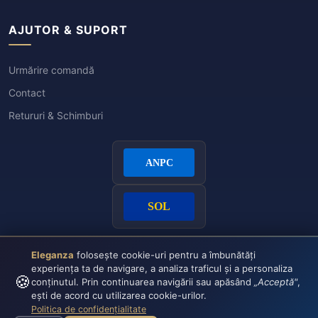
AJUTOR & SUPORT
Urmărire comandă
Contact
Retururi & Schimburi
Eleganza
folosește cookie-uri pentru a îmbunătăți
experiența ta de navigare, a analiza traficul și a personaliza
🍪
conținutul. Prin continuarea navigării sau apăsând
„Acceptă"
,
ești de acord cu utilizarea cookie-urilor.
Politica de confidențialitate
Plata securizată:
VISA
CASH