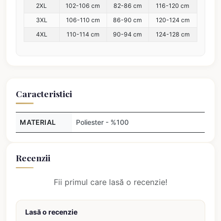
2XL
102-106 cm
82-86 cm
116-120 cm
3XL
106-110 cm
86-90 cm
120-124 cm
4XL
110-114 cm
90-94 cm
124-128 cm
Caracteristici
MATERIAL
Poliester - %100
Recenzii
Fii primul care lasă o recenzie!
Lasă o recenzie