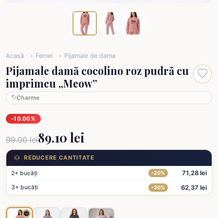
Acasă
Femei
Pijamale de dama
Pijamale damă cocolino roz pudră cu
imprimeu „Meow”
Charme
-10.00%
89.10 lei
99.00 lei
REDUCERE CANTITATE
2+ bucăți
71,28 lei
-20%
3+ bucăți
62,37 lei
-30%