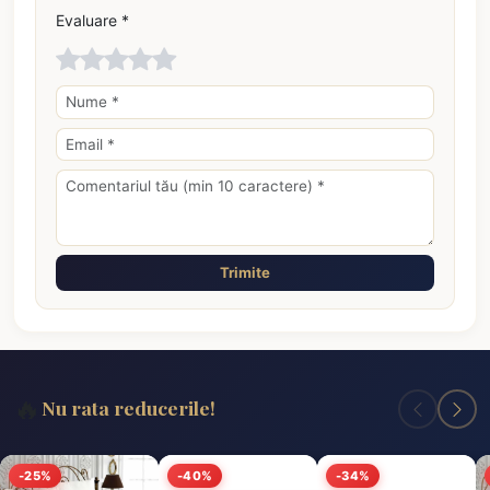
Evaluare *
Trimite
🔥
Nu rata reducerile!
-25%
-40%
-34%