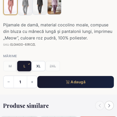
Pijamale de damă, material cocolino moale, compuse
din bluza cu mânecă lungă și pantalonii lungi, imprimeu
„Meow”, culoare roz pudră, 100% poliester.
ELGI400-61ROZL
SKU:
MĂRIME
M
L
XL
2XL
Adaugă
Produse similare