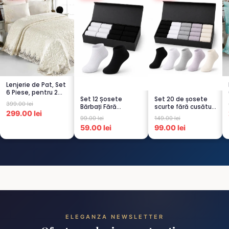
Lenjerie de Pat, Set
6 Piese, pentru 2
Set 12 Șosete
Set 20 de șosete
persoana, CREM-
399.00 lei
Bărbați Fără
scurte fără cusături
4...
299.00 lei
Cusături – 6 Albe +
pentru femei – 5...
99.00 lei
149.00 lei
6 Negre...
59.00 lei
99.00 lei
ELEGANZA NEWSLETTER