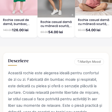
Rochie casual de
Rochie casual damă
Rochie casual damă
damă, bumbac,
cu mânecă scurtă,
cu mânecă scurtă,
mânecă scurtă-
până la genunchi,
până la genunchi,
126.00 lei
54.00 lei
140.00
60.00
culoare verde
imprimeu ,,Sleep'',
54.00 lei
60.00
imprimeu Sweet,
roz
portocaliu
Descriere
Marilyn Mood
Această rochie este alegerea ideală pentru confortul
de zi cu zi. Fabricată din bumbac moale și respirabil,
este delicată cu pielea și oferă o senzație plăcută la
purtare. Croiala relaxată permite libertate de mișcare,
iar stilul casual o face potrivită pentru activități în aer
liber sau momente de relaxare. Este o piesă practică și
drăguță, ușor de asortat cu teniși sau sandale.