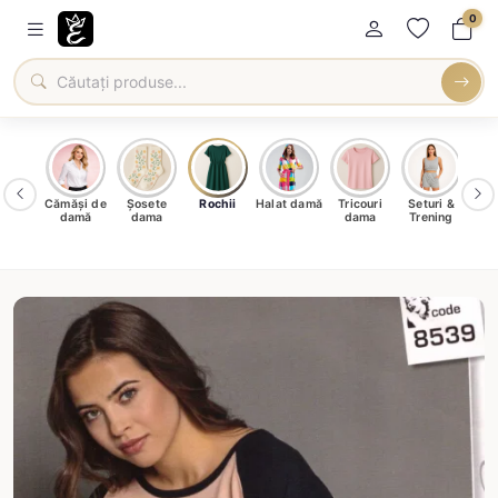
0
ăși de
Cămăși de
Șosete
Rochii
Halat damă
Tricouri
Seturi &
apte
damă
dama
dama
Trening