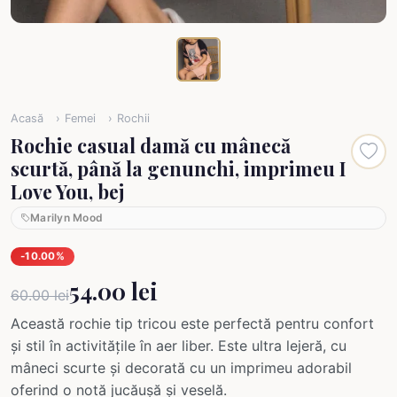
Acasă
Femei
Rochii
Rochie casual damă cu mânecă
scurtă, până la genunchi, imprimeu I
Love You, bej
Marilyn Mood
-10.00%
54.00 lei
60.00 lei
Această rochie tip tricou este perfectă pentru confort
și stil în activitățile în aer liber. Este ultra lejeră, cu
mâneci scurte și decorată cu un imprimeu adorabil
oferind o notă jucăușă și veselă.